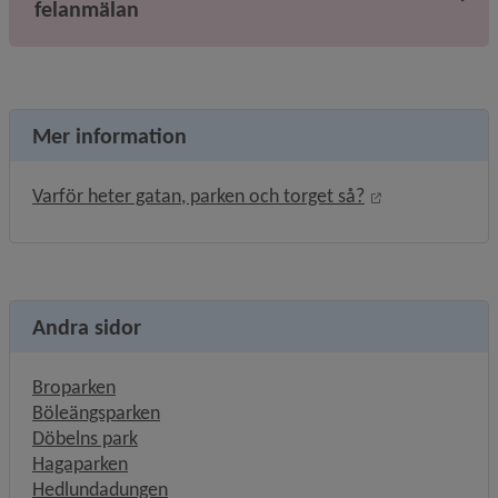
felanmälan
Mer information
Länk till annan
Varför heter gatan, parken och torget så?
Andra sidor
Broparken
Böleängsparken
Döbelns park
Hagaparken
Hedlundadungen