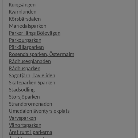
Kungsängen
Kvarnlunden
Körsbärsdalen
Mariedalsparken
Parker längs Bölevägen
Parkourparken
Pärkällarparken
Rosendalsparken, Östermalm
Rådhusesplanaden
Rådhusparken
Sagotjärn, Tavleliden
Skateparken Sparken
Stadsodling
Storsjöparken
Strandpromenaden
Umedalen äventyrslekplats
Varvsparken
Vänortsparken
Året runt i parkerna