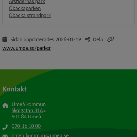
Årstidernas park
Öbackaparken
Öbacka strandpark
Sidan uppdaterades
2026-01-19
Dela
www.umea.se/parker
Kontakt
Umeå kommun
Länk till annan webbplats, öppnas i nytt f
Skolgatan 31A
901 84 Umeå
090-16 10 00
umea.kommun@umea.se