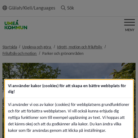
ll innehållet
Giälah/Kieli/Languages
Sök
MENY
nivå i brödsmulenavigeringen
nivå i brödsmulenavi
Startsida
Uppleva och göra
Idrott, motion och friluftsliv
nivå i brödsmulenavigeringen
nivå i brödsmulenavigeringen
Friluftsliv och motion
Parker och grönområden
Vi använder kakor (cookies) för att skapa en bättre webbplats för
dig!
Vi använder vi oss av kakor (cookies) för webbplatsens grundfunktioner
och för att förbättra webbplatsen. Vi vill också kunna erbjuda dig
nyttiga funktioner som till exempel uppläsning av text. Vi hoppas att
det känns okej och att du godkänner alla kakor. Du kan ändra vilka
kakor som får användas genom att klicka på inställningar.