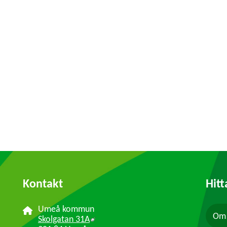
Kontakt
Hitt
Umeå kommun
Om 
Länk till annan webbplats, öppnas i n
Skolgatan 31A