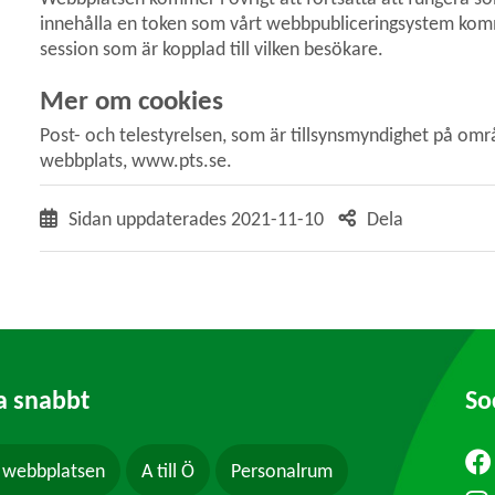
innehålla en token som vårt webbpubliceringsystem kommer
session som är kopplad till vilken besökare.
Mer om cookies
Post- och telestyrelsen, som är tillsynsmyndighet på omr
webbplats, www.pts.se.
Sidan uppdaterades
2021-11-10
Dela
a snabbt
So
webbplatsen
A till Ö
Personalrum
ytt fönster.