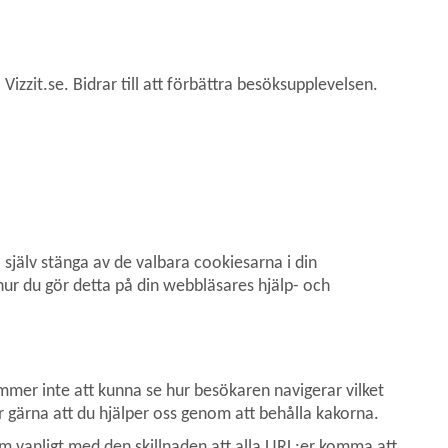
izzit.se. Bidrar till att förbättra besöksupplevelsen. 
jälv stänga av de valbara cookiesarna i din 
ur du gör detta på din webbläsares hjälp- och 
mmer inte att kunna se hur besökaren navigerar vilket 
er gärna att du hjälper oss genom att behålla kakorna.
m vanligt med den skillnaden att alla URL:er komma att 