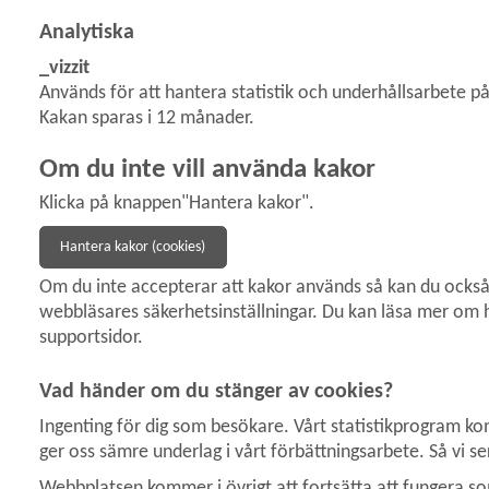
Analytiska
_vizzit
Används för att hantera statistik och underhållsarbete på V
Kakan sparas i 12 månader.
Om du inte vill använda kakor
Klicka på knappen"Hantera kakor".
Hantera kakor (cookies)
Om du inte accepterar att kakor används så kan du också s
webbläsares säkerhetsinställningar. Du kan läsa mer om h
supportsidor.
Vad händer om du stänger av cookies?
Ingenting för dig som besökare. Vårt statistikprogram ko
ger oss sämre underlag i vårt förbättningsarbete. Så vi s
Webbplatsen kommer i övrigt att fortsätta att fungera so