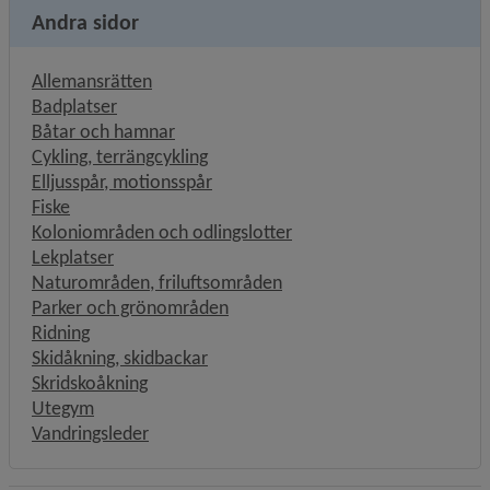
Andra sidor
Allemansrätten
Badplatser
Båtar och hamnar
Cykling, terrängcykling
Elljusspår, motionsspår
Fiske
Koloniområden och odlingslotter
Lekplatser
Naturområden, friluftsområden
Parker och grönområden
Ridning
Skidåkning, skidbackar
Skridskoåkning
Utegym
Vandringsleder