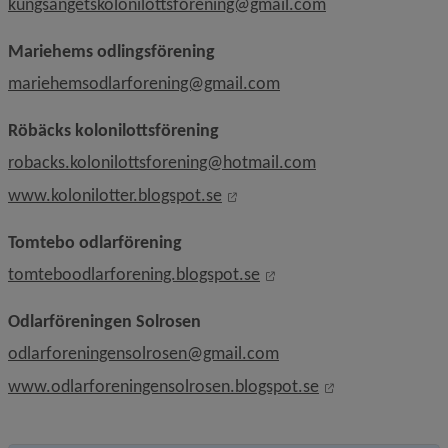
kungsangetskolonilottsforening@gmail.com
Mariehems odlingsförening
mariehemsodlarforening@gmail.com
Röbäcks kolonilottsförening
robacks.kolonilottsforening@hotmail.com
Länk till annan webbplats, öpp
www.kolonilotter.blogspot.se
Tomtebo odlarförening
Länk till annan webbplat
tomteboodlarforening.blogspot.se
Odlarföreningen Solrosen
odlarforeningensolrosen@gmail.com
Länk till annan 
www.odlarforeningensolrosen.blogspot.se