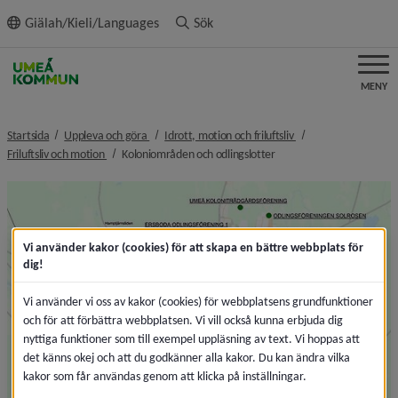
ll innehållet
Giälah/Kieli/Languages
Sök
MENY
nivå i brödsmulenavigeringen
nivå i brödsmulenavi
Startsida
Uppleva och göra
Idrott, motion och friluftsliv
nivå i brödsmulenavigeringen
nivå i brödsmulenavigerin
Friluftsliv och motion
Koloniområden och odlingslotter
F
Vi använder kakor (cookies) för att skapa en bättre webbplats för
dig!
Vi använder vi oss av kakor (cookies) för webbplatsens grundfunktioner
och för att förbättra webbplatsen. Vi vill också kunna erbjuda dig
nyttiga funktioner som till exempel uppläsning av text. Vi hoppas att
det känns okej och att du godkänner alla kakor. Du kan ändra vilka
kakor som får användas genom att klicka på inställningar.