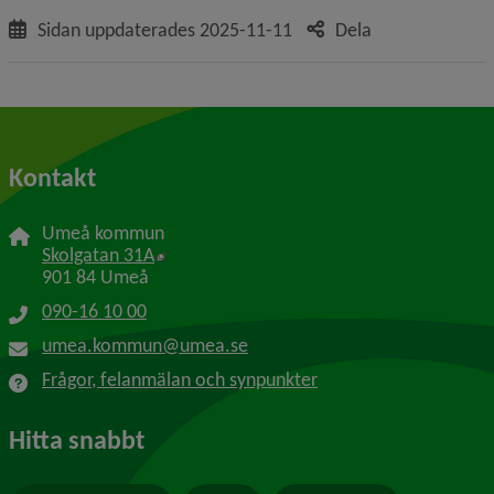
Sidan uppdaterades
2025-11-11
Dela
Kontakt
Umeå kommun
Länk till annan webbplats, öppnas i nytt f
Skolgatan 31A
901 84 Umeå
090-16 10 00
umea.kommun@umea.se
Frågor, felanmälan och synpunkter
Hitta snabbt