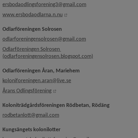
ersbodaodlingsforening3@gmail.com
Länk till annan webbplats, öppna
www.ersbodaodlarna.n.nu
Odlarföreningen Solrosen
odlarforeningensolrosen@gmail.com
Odlarföreningen Solrosen 
Länk till annan webb
(odlarforeningensolrosen.blogspot.com)
Odlarföreningen Åran, Mariehem
koloniforeningen.aran@live.se
Länk till annan webbplats, öppnas i n
Årans Odlingsförening
Koloniträdgårdsföreningen Rödbetan, Rödäng
rodbetanlott@gmail.com
Kungsängets kolonilotter