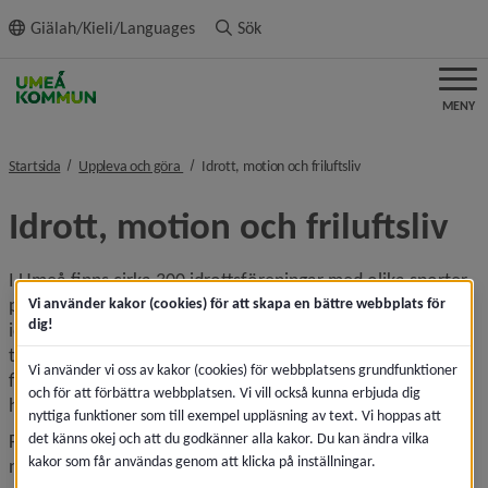
ll innehållet
Giälah/Kieli/Languages
Sök
MENY
nivå i brödsmulenavigeringen
nivå i brödsmulenavig
Startsida
Uppleva och göra
Idrott, motion och friluftsliv
Idrott, motion och friluftsliv
I Umeå finns cirka 300 idrottsföreningar med olika sporter 
på programmet. Det finns anläggningar för ett flertal 
Vi använder kakor (cookies) för att skapa en bättre webbplats för
dig!
idrotter, allt från fotboll, konståkning och beachvolleyboll 
till innebandy, gymnastik och kampsport. Det finns också 
Vi använder vi oss av kakor (cookies) för webbplatsens grundfunktioner
flera mil skidspår, flertalet isbanor och utegym för dig som 
och för att förbättra webbplatsen. Vi vill också kunna erbjuda dig
hellre rör på dig utomhus.
nyttiga funktioner som till exempel uppläsning av text. Vi hoppas att
det känns okej och att du godkänner alla kakor. Du kan ändra vilka
För den som finner ro i naturen har vi flera vandringsleder, 
kakor som får användas genom att klicka på inställningar.
naturområden för rekreation och ett flertal fiskevatten för 