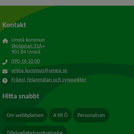
Kontakt
Umeå kommun
Länk till annan webbplats, öppnas i nytt f
Skolgatan 31A
901 84 Umeå
090-16 10 00
umea.kommun@umea.se
Frågor, felanmälan och synpunkter
Hitta snabbt
Om webbplatsen
A till Ö
Personalrum
Tillgänglighetsredogörelse