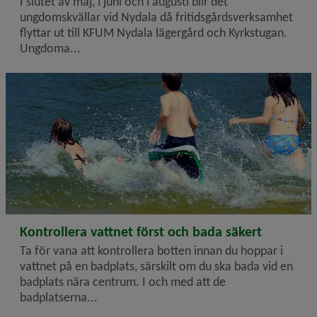
I slutet av maj, i juni och i augusti blir det
ungdomskvällar vid Nydala då fritidsgårdsverksamhet
flyttar ut till KFUM Nydala lägergård och Kyrkstugan.
Ungdoma...
2026-07-02
Kontrollera vattnet först och bada säkert
Ta för vana att kontrollera botten innan du hoppar i
vattnet på en badplats, särskilt om du ska bada vid en
badplats nära centrum. I och med att de
badplatserna...