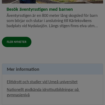
2026-07-02
Besök äventyrsstigen med barnen
Äventyrsstigen är en 800 meter lång skogsled för barn
som börjar och slutar i anslutning till Kärleksvikens
badplats vid Nydalasjön. Längs stigen finns elva utm...
FLER NYHETER
Mer information
Länk till annan 
Elitidrott och studier vid Umeå universitet
Nationellt godkända idrottsutbildningar på 
gymnasienivå