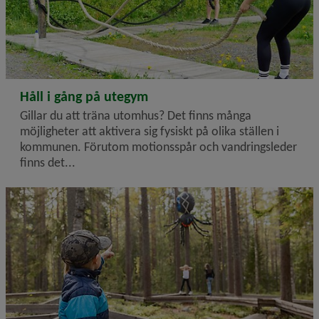
2026-07-02
Håll i gång på utegym
Gillar du att träna utomhus? Det finns många
möjligheter att aktivera sig fysiskt på olika ställen i
kommunen. Förutom motionsspår och vandringsleder
finns det...