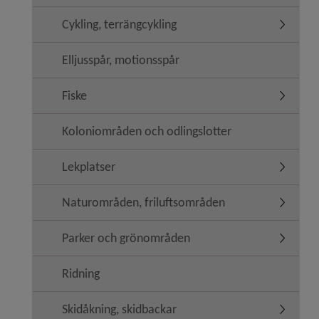
Cykling, terrängcykling
Undermeny
Elljusspår, motionsspår
Fiske
Undermen
Koloniområden och odlingslotter
Lekplatser
Undermen
Naturområden, friluftsområden
Undermen
Parker och grönområden
Undermen
Ridning
Skidåkning, skidbackar
Undermen