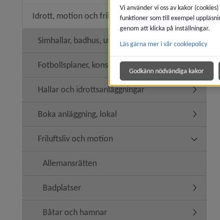
Vi använder vi oss av kakor (cookies)
Idrott, motion och friluftsliv
funktioner som till exempel uppläsni
Undermeny
genom att klicka på inställningar.
Simhallar, badhus, utebassänger
Läs gärna mer i vår cookiepolicy
Undermen
Fotbollsplaner, konstgräs
Godkänn nödvändiga kakor
Hallar och idrottsanläggningar
Undermeny
Boka anläggning, lokal
Undermen
Friluftsliv och motion
Undermeny
Allemansrätten
Badplatser
Undermen
Båtar och hamnar
Undermen