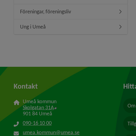
Föreningar, föreningsliv
Undermeny
Ung i Umeå
Undermen
Kontakt
Hitt
Umeå kommun
Om 
Länk till annan webbplats, öppnas i n
Skolgatan 31A
901 84 Umeå
090-16 10 00
Til
umea.kommun@umea.se