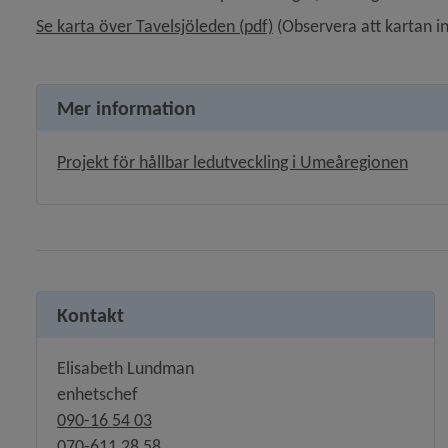
, 1.7 MB.
Se karta över Tavelsjöleden (pdf)
 (Observera att kartan i
y för Skridskoåkning
y för Utegym
Mer information
Projekt för hållbar ledutveckling i Umeåregionen
y för SM-veckan
y för Träningspass, gym
Kontakt
y för Kultur
Elisabeth Lundman
enhetschef
090-16 54 03
070-611 28 58