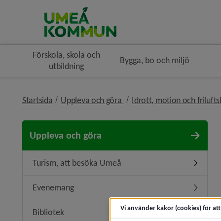
Förskola, skola och
Bygga, bo och miljö
utbildning
nivå i brödsmulenavigeringe
Startsida
Uppleva och göra
Idrott, motion och frilufts
Uppleva och göra
Turism, att besöka Umeå
Undermen
Evenemang
Underme
Vi använder kakor (cookies) för at
Bibliotek