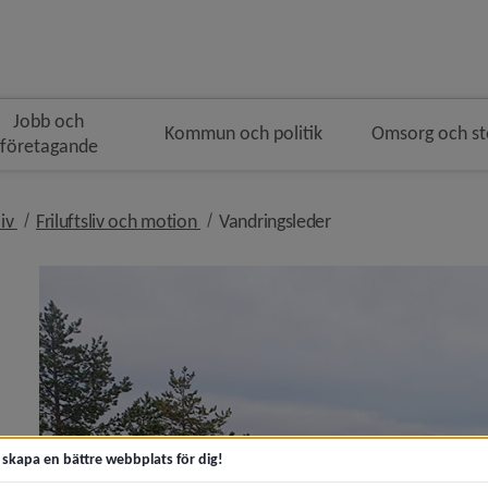
Jobb och
Kommun och politik
Omsorg och s
företagande
n
nivå i brödsmulenavigeringen
nivå i brödsmulenavigeringen
nivå i brödsmulenavi
liv
Friluftsliv och motion
Vandringsleder
y för Turism, att besöka Umeå
ny för Evenemang
t skapa en bättre webbplats för dig!