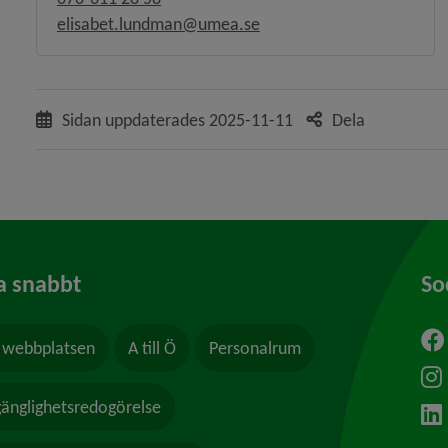
elisabet.lundman@umea.se
 för Föreningar, föreningsliv
y för Ung i Umeå
Sidan uppdaterades
2025-11-11
Dela
a snabbt
So
webbplatsen
A till Ö
Personalrum
ytt fönster.
lgänglighetsredogörelse