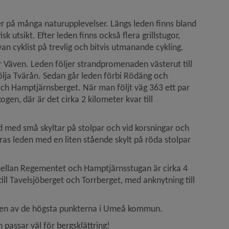
er på många naturupplevelser. Längs leden finns bland 
 utsikt. Efter leden finns också flera grillstugor, 
an cyklist på trevlig och bitvis utmanande cykling.
 Väven. Leden följer strand­promenaden västerut till 
följa Tvärån. Sedan går leden förbi Rödäng och 
h Hamp­tjärnsberget. När man följt väg 363 ett par 
en, där är det cirka 2 kilometer kvar till 
 med små skyltar på stolpar och vid korsningar och 
ras leden med en liten stående skylt på röda stolpar 
ellan Regementet och Hamptjärns­stugan är cirka 4 
ll Tavelsjöberget och Torrberget, med anknytning till 
– en av de högsta punkterna i Umeå kommun.
 passar väl för bergsklättring!