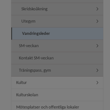
Skridskoåkning
Undermen
Utegym
Undermen
Vandringsleder
SM-veckan
Undermen
Kontakt SM-veckan
Träningspass, gym
Undermen
Kultur
Undermen
Kulturskolan
Mötesplatser och offentliga lokaler