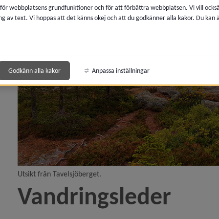
 för webbplatsens grundfunktioner och för att förbättra webbplatsen. Vi vill ocks
ng av text. Vi hoppas att det känns okej och att du godkänner alla kakor. Du kan
 för Idrott, motion och friluftsliv
y för Simhallar, badhus, utebassänger
Godkänn alla kakor
Anpassa inställningar
 för Hallar och idrottsanläggningar
y för Boka anläggning, lokal
 för Friluftsliv och motion
Utsikt från Tavelsjöberget.
Vandringsleder
y för Badplatser
y för Båtar och hamnar