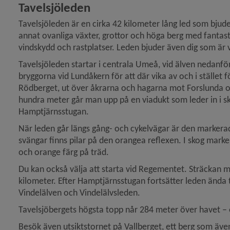
Tavelsjöleden
 för Cykling, terrängcykling
Tavelsjöleden är en cirka 42 kilometer lång led som bjud
annat ovanliga växter, grottor och höga berg med fantastisk
vindskydd och rastplatser. Leden bjuder även dig som är v
Tavelsjöleden startar i centrala Umeå, vid älven nedanför
y för Fiske
bryggorna vid Lundåkern för att där vika av och i stället 
Rödberget, ut över åkrarna och hagarna mot Forslunda oc
hundra meter går man upp på en viadukt som leder in i skog
Hamptjärnsstugan.
y för Lekplatser
När leden går längs gång- och cykelvägar är den markerad
svängar finns pilar på den orangea reflexen. I skog marke
y för Naturområden, friluftsområden
och orange färg på träd.
Du kan också välja att starta vid Regementet. Sträckan m
y för Parker och grönområden
kilometer. Efter Hamptjärnsstugan fortsätter leden ända ti
Vindelälven och Vindelälvsleden.
Tavelsjöbergets högsta topp når 284 meter över havet 
Besök även utsiktstornet på Vallberget, ett berg som även
y för Skidåkning, skidbackar