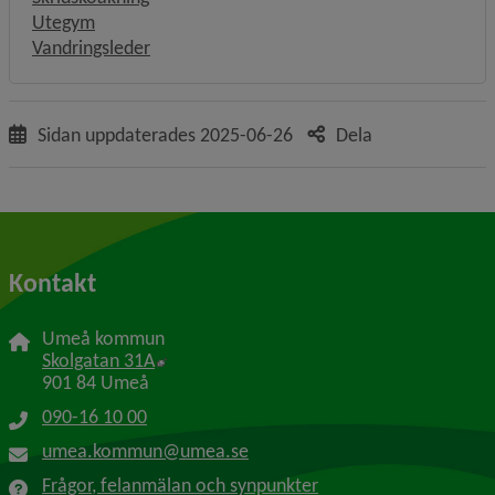
Utegym
Vandringsleder
Sidan uppdaterades
2025-06-26
Dela
Kontakt
Umeå kommun
Länk till annan webbplats, öppnas i nytt f
Skolgatan 31A
901 84 Umeå
090-16 10 00
umea.kommun@umea.se
Frågor, felanmälan och synpunkter