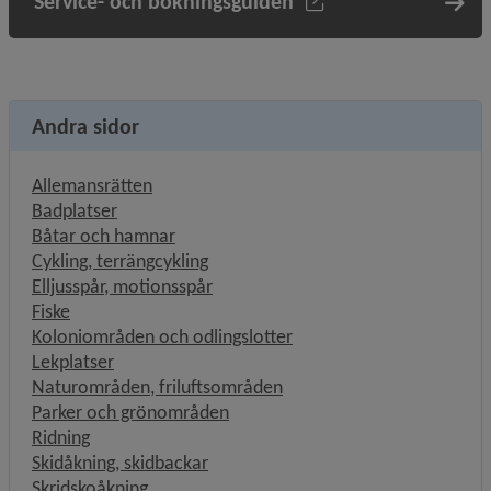
Service- och bokningsguiden
Andra sidor
Allemansrätten
Badplatser
Båtar och hamnar
Cykling, terrängcykling
Elljusspår, motionsspår
Fiske
Koloniområden och odlingslotter
Lekplatser
Naturområden, friluftsområden
Parker och grönområden
Ridning
Skidåkning, skidbackar
Skridskoåkning