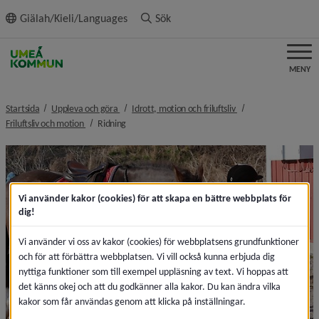
ll innehållet
Giälah/Kieli/Languages
Sök
MENY
nivå i brödsmulenavigeringen
nivå i brödsmulenavi
Startsida
Uppleva och göra
Idrott, motion och friluftsliv
nivå i brödsmulenavigeringen
nivå i brödsmulenavigeringen
Friluftsliv och motion
Ridning
Vi använder kakor (cookies) för att skapa en bättre webbplats för
dig!
Vi använder vi oss av kakor (cookies) för webbplatsens grundfunktioner
och för att förbättra webbplatsen. Vi vill också kunna erbjuda dig
nyttiga funktioner som till exempel uppläsning av text. Vi hoppas att
det känns okej och att du godkänner alla kakor. Du kan ändra vilka
kakor som får användas genom att klicka på inställningar.