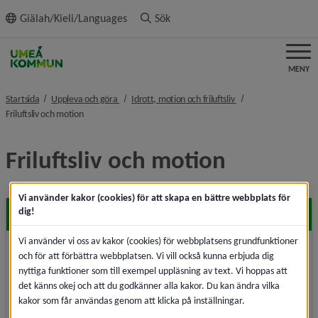
ll innehållet
Giälah/Kieli/Languages
Sök
MENY
nivå i brödsmulenavigeringen
nivå i brödsmulenavi
Startsida
Uppleva och göra
Idrott, motion och friluftsliv
nivå i brödsmulenavigeringen
Friluftsliv och motion
Friluftsliv och motion
Vi använder kakor (cookies) för att skapa en bättre webbplats för
dig!
Allemansrätten
Vi använder vi oss av kakor (cookies) för webbplatsens grundfunktioner
Naturen är öppen och tillgänglig för alla. Du får vistas
och för att förbättra webbplatsen. Vi vill också kunna erbjuda dig
i naturen om du visar hänsyn och inte stör eller
nyttiga funktioner som till exempel uppläsning av text. Vi hoppas att
förstör.
det känns okej och att du godkänner alla kakor. Du kan ändra vilka
kakor som får användas genom att klicka på inställningar.