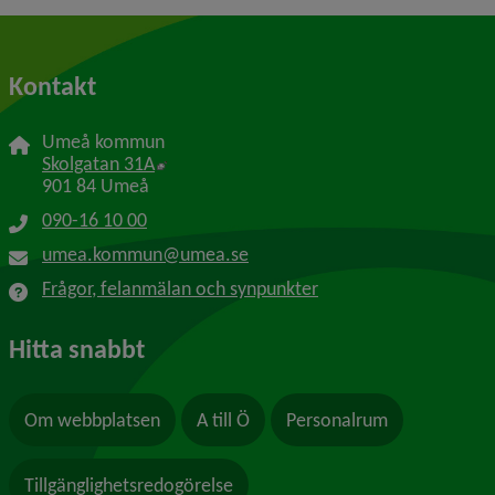
Kontakt
Umeå kommun
Länk till annan webbplats, öppnas i nytt f
Skolgatan 31A
901 84 Umeå
090-16 10 00
umea.kommun@umea.se
Frågor, felanmälan och synpunkter
Hitta snabbt
Om webbplatsen
A till Ö
Personalrum
Tillgänglighetsredogörelse