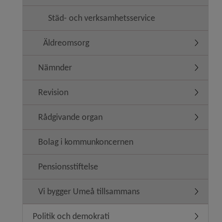
Städ- och verksamhetsservice
Äldreomsorg
Undermen
Nämnder
Undermen
Revision
Undermen
Rådgivande organ
Undermen
Bolag i kommunkoncernen
Pensionsstiftelse
Vi bygger Umeå tillsammans
Undermen
Politik och demokrati
Undermeny