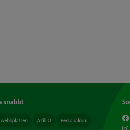
y för Konsumentvägledning
 för Borgerlig vigsel
y för Kris och beredskap
y för Felanmälan
a snabbt
So
webbplatsen
A till Ö
Personalrum
ytt fönster.