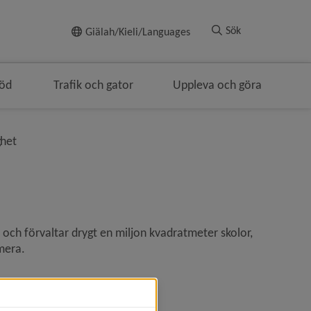
Till innehållet
Sök
Giälah/Kieli/Languages
töd
Trafik och gator
Uppleva och göra
rödsmulenavigeringen
nivå i brödsmulenavigeringen
ghet
h förvaltar drygt en miljon kvadratmeter skolor, 
mera.