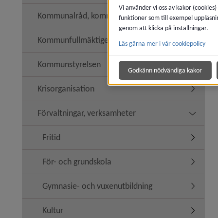
Vi använder vi oss av kakor (cookies)
Kommunalråd, kommunledning
funktioner som till exempel uppläsni
genom att klicka på inställningar.
Kommunfullmäktige
Läs gärna mer i vår cookiepolicy
Undermen
Kommunstyrelsen
Undermen
Godkänn nödvändiga kakor
Krisorganisation
Undermen
Förvaltningar, verksamheter
Undermen
Fritid
Undermeny
För- och grundskola
Undermen
Gymnasie- och vuxenutbildning
Undermen
Kultur
Undermen