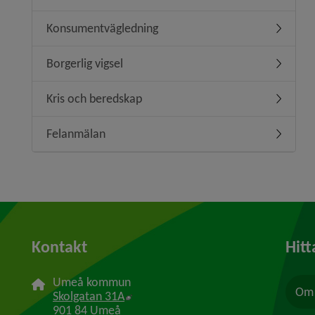
Konsumentvägledning
Undermen
Borgerlig vigsel
Undermeny
Kris och beredskap
Undermen
Felanmälan
Undermen
Kontakt
Hitt
Umeå kommun
Om 
Länk till annan webbplats, öppnas i n
Skolgatan 31A
901 84 Umeå