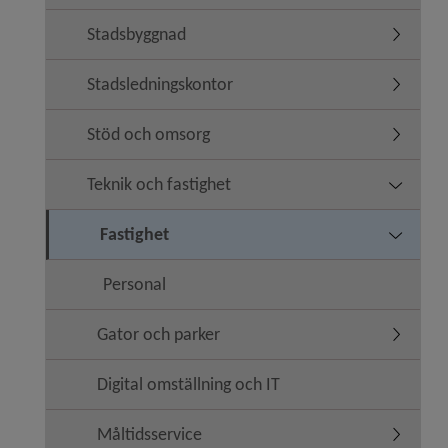
Stadsbyggnad
Undermen
Stadsledningskontor
Undermen
Stöd och omsorg
Undermen
Teknik och fastighet
Undermen
Fastighet
Undermen
Personal
Gator och parker
Undermen
Digital omställning och IT
Måltidsservice
Undermen