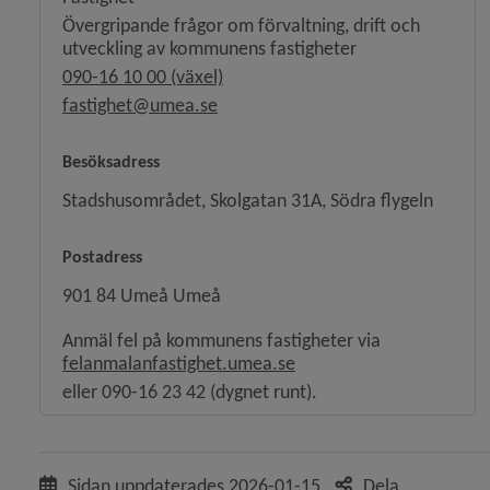
Övergripande frågor om förvaltning, drift och
utveckling av kommunens fastigheter
090-16 10 00 (växel)
fastighet@umea.se
y för Äldreomsorg
y för Nämnder
Besöksadress
Stadshusområdet, Skolgatan 31A, Södra flygeln
y för Revision
Postadress
y för Rådgivande organ
901 84 Umeå Umeå
Anmäl fel på kommunens fastigheter via
Länk till annan webbplats
felanmalanfastighet.umea.se
eller 090-16 23 42 (dygnet runt).
y för Vi bygger Umeå tillsammans
Sidan uppdaterades
2026-01-15
Dela
 för Politik och demokrati