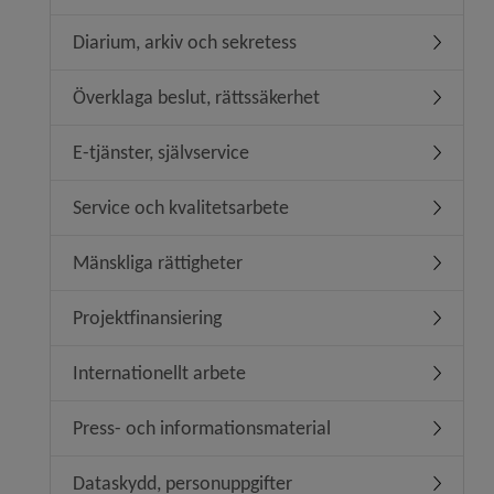
Diarium, arkiv och sekretess
Undermen
Överklaga beslut, rättssäkerhet
Undermeny
E-tjänster, självservice
Undermeny
Service och kvalitetsarbete
Undermeny
Mänskliga rättigheter
Undermeny
Projektfinansiering
Undermeny
Internationellt arbete
Undermeny
Press- och informationsmaterial
Undermen
Dataskydd, personuppgifter
Undermen