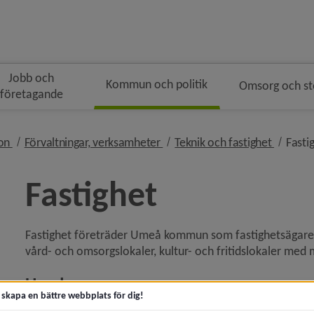
Jobb och
Kommun och politik
Omsorg och s
företagande
gen
nivå i brödsmulenavigeringen
nivå i brödsmulenavigeringen
nivå i b
ion
Förvaltningar, verksamheter
Teknik och fastighet
Fasti
Fastighet
Fastighet företräder Umeå kommun som fastighetsägare oc
ny för Kommunfakta
vård- och omsorgslokaler, kultur- och fritidslokaler med 
y för Kommunens organisation
Uppdrag
t skapa en bättre webbplats för dig!
Fastighet har i uppdrag att