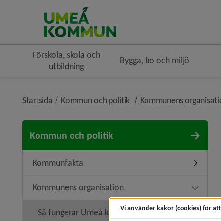
Förskola, skola och
Bygga, bo och miljö
utbildning
nivå i brödsmulenavigerin
Startsida
Kommun och politik
Kommunens organisat
Kommun och politik
Kommunfakta
Underme
Kommunens organisation
Undermen
Vi använder kakor (cookies) för at
Så fungerar Umeå kommun