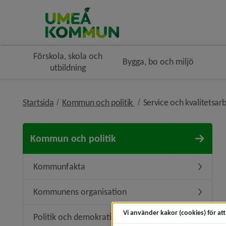
Förskola, skola och
Bygga, bo och miljö
utbildning
nivå i brödsmulenavigerin
Startsida
Kommun och politik
Service och kvalitetsar
Kommun och politik
Kommunfakta
Underme
Kommunens organisation
Undermen
Vi använder kakor (cookies) för at
Politik och demokrati
Undermeny