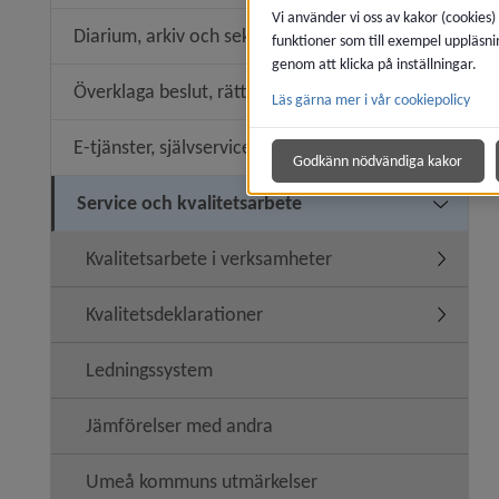
Vi använder vi oss av kakor (cookies)
Diarium, arkiv och sekretess
funktioner som till exempel uppläsni
Undermen
genom att klicka på inställningar.
Överklaga beslut, rättssäkerhet
Läs gärna mer i vår cookiepolicy
Undermeny
E-tjänster, självservice
Undermeny
Godkänn nödvändiga kakor
Service och kvalitetsarbete
Undermeny
Kvalitetsarbete i verksamheter
Undermen
Kvalitetsdeklarationer
Undermeny
Ledningssystem
Jämförelser med andra
Umeå kommuns utmärkelser