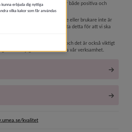
itetsarbete och vi uppmuntrar både positiva och 
å kunna erbjuda dig nyttiga
drag.
 ändra vilka kakor som får användas
 händer det att man som invånare eller brukare inte är 
 då viktigt för oss att få veta detta för att vi ska 
rksamheter eller vår service och det är också viktigt 
 ger oss möjligheter att utveckla vår verksamhet.
umea.se/kvalitet