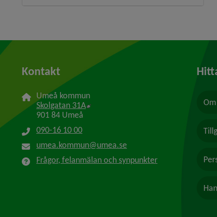
Kontakt
Hitt
Umeå kommun
Om 
Länk till annan webbplats, öppnas i n
Skolgatan 31A
901 84 Umeå
090-16 10 00
Til
umea.kommun@umea.se
Per
Frågor, felanmälan och synpunkter
Han