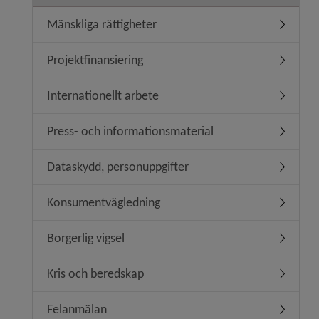
Mänskliga rättigheter
Undermeny
Projektfinansiering
Undermeny
Internationellt arbete
Undermeny
Press- och informationsmaterial
Undermen
Dataskydd, personuppgifter
Undermen
Konsumentvägledning
Undermen
Borgerlig vigsel
Undermeny
Kris och beredskap
Undermen
Felanmälan
Undermen