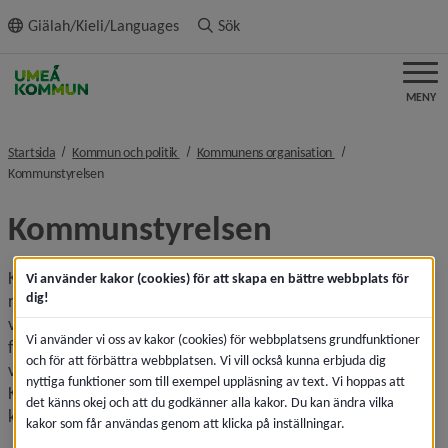
ll innehållet
Giälah/Kieli/Languages
Sök
MENY
nivå i brödsmulenavigeringen
nivå i brödsmulenavi
Startsida
Kommun och politik
Kommunens organisation
nivå i brödsmulenavigeringen
Kommunstyrelsen
Kommunstyrelsen
Kommunstyrelsen, kommunens motsvarighet till 
Vi använder kakor (cookies) för att skapa en bättre webbplats för
dig!
regeringen, är en nämnd och har 15 ledamöter som är 
valda av kommunfullmäktige. Kommunstyrelsen ansvarar 
Vi använder vi oss av kakor (cookies) för webbplatsens grundfunktioner
för övergripande ledning och samordning av kommunens 
och för att förbättra webbplatsen. Vi vill också kunna erbjuda dig
verksamheter, men också för ekonomi och budget. 
nyttiga funktioner som till exempel uppläsning av text. Vi hoppas att
Kommunstyrelsen bereder ärenden som ska beslutas av 
det känns okej och att du godkänner alla kakor. Du kan ändra vilka
kommun­fullmäktige.
kakor som får användas genom att klicka på inställningar.