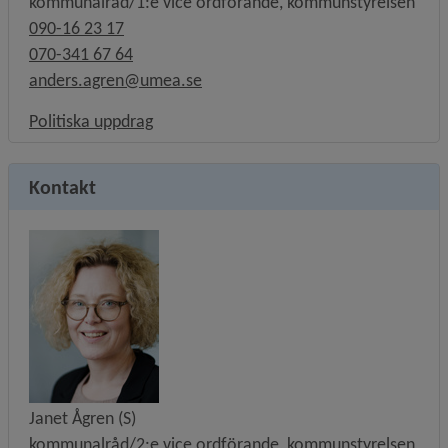
kommunalråd/1:e vice ordförande, kommunstyrelsen
090-16 23 17
070-341 67 64
anders.agren@umea.se
Länk till annan webbplats, öppnas i nytt f
Politiska uppdrag
Kontakt
Janet Ågren (S)
kommunalråd/2:e vice ordförande, kommunstyrelsen