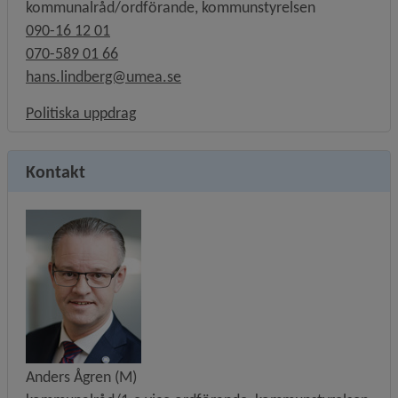
kommunalråd/ordförande, kommunstyrelsen
090-16 12 01
070-589 01 66
hans.lindberg@umea.se
Länk till annan webbplats, öppnas i nytt f
Politiska uppdrag
Kontakt
Anders Ågren (M)