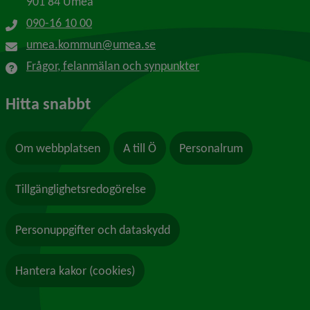
901 84 Umeå
090-16 10 00
umea.kommun@umea.se
Frågor, felanmälan och synpunkter
Hitta snabbt
Om webbplatsen
A till Ö
Personalrum
Tillgänglighetsredogörelse
Personuppgifter och dataskydd
Hantera kakor (cookies)