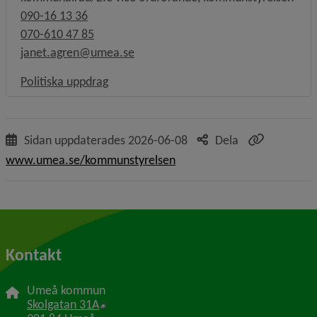
090-16 13 36
070-610 47 85
janet.agren@umea.se
Länk till annan webbplats, öppnas i nytt f
Politiska uppdrag
Sidan uppdaterades
2026-06-08
Dela
www.umea.se/kommunstyrelsen
Kontakt
Umeå kommun
Länk till annan webbplats, öppnas i nytt f
Skolgatan 31A