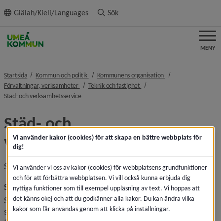
ll innehållet
Giälah/Kieli/Languages
Sök
MENY
nivå i brödsmulenavigeringen
nivå i brödsmulenavi
Startsida
Kommun och politik
Kommunens organisation
nivå i brödsmulenavigeringen
nivå i brödsmulenavigeringen
Förvaltningar, verksamheter
Teknik och fastighet
nivå i brödsmulenavigeringen
Städ- och verksamhetsservice
Städ- och 
verksamhetsservice
Vi använder kakor (cookies) för att skapa en bättre webbplats för
dig!
Städ- och verksamhetsservice består av två verksamheter.
Vi använder vi oss av kakor (cookies) för webbplatsens grundfunktioner
och för att förbättra webbplatsen. Vi vill också kunna erbjuda dig
Städservice
nyttiga funktioner som till exempel uppläsning av text. Vi hoppas att
det känns okej och att du godkänner alla kakor. Du kan ändra vilka
Städservice ansvarar för lokalvård i kommunens lokaler, 
kakor som får användas genom att klicka på inställningar.
som skolor, vård- och omsorgsboenden samt kultur- och 