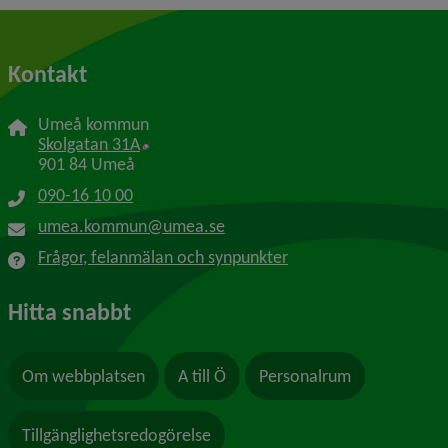
Kontakt
Umeå kommun
Länk till annan webbplats, öppnas i nytt f
Skolgatan 31A
901 84 Umeå
090-16 10 00
umea.kommun@umea.se
Frågor, felanmälan och synpunkter
Hitta snabbt
Om webbplatsen
A till Ö
Personalrum
Tillgänglighetsredogörelse