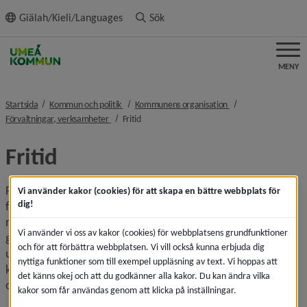
ll innehållet
Giälah/Kieli/Languages
Sök
MENY
nivå i brödsmulenavigeringen
nivå i brödsmulenavi
Startsida
Kommun och politik
Kommunens organisation
nivå i brödsmulenavigeringen
nivå i brödsmulenavigeringen
Förvaltningar, verksamheter
Fritid
Fritid
Fritidsförvaltningen sköter och driver idrotts- och 
Vi använder kakor (cookies) för att skapa en bättre webbplats för
dig!
fritidsanläggningar, fritids-, utflykts- och 
rekreationsområden, anläggningar för fritidsbåtar. Fritid 
Vi använder vi oss av kakor (cookies) för webbplatsens grundfunktioner
genomför insatser inom fritidsfiske och friluftsliv samt 
och för att förbättra webbplatsen. Vi vill också kunna erbjuda dig
ungdoms- och fritids­gårds­verksamhet. Fritid är också en 
nyttiga funktioner som till exempel uppläsning av text. Vi hoppas att
kontakt och ett stöd mellan kommunen och det 
det känns okej och att du godkänner alla kakor. Du kan ändra vilka
organiserade föreningslivet.
kakor som får användas genom att klicka på inställningar.