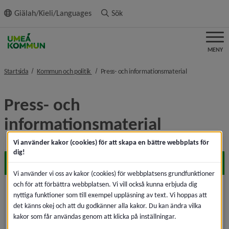
ll innehållet
Giälah/Kieli/Languages
Sök
MENY
nivå i brödsmulenavigeringen
nivå i brödsmul
Startsida
Kommun och politik
Press- och informationsmaterial
Press- och 
informationsmaterial
Vi använder kakor (cookies) för att skapa en bättre webbplats för
dig!
Pressmeddelanden
Vi använder vi oss av kakor (cookies) för webbplatsens grundfunktioner
och för att förbättra webbplatsen. Vi vill också kunna erbjuda dig
Ta del av kommunens alla pressmeddelanden,
nyttiga funktioner som till exempel uppläsning av text. Vi hoppas att
mediearkiv i samband med pressmeddelanden och
det känns okej och att du godkänner alla kakor. Du kan ändra vilka
mediekontakter.
kakor som får användas genom att klicka på inställningar.