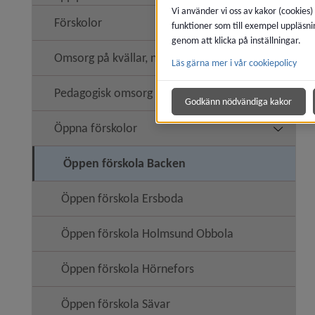
Vi använder vi oss av kakor (cookies)
Förskolor
funktioner som till exempel uppläsni
Undermen
genom att klicka på inställningar.
Omsorg på kvällar, nätter och helger
Läs gärna mer i vår cookiepolicy
Pedagogisk omsorg
Godkänn nödvändiga kakor
Öppna förskolor
Undermen
Öppen förskola Backen
Öppen förskola Ersboda
Öppen förskola Holmsund Obbola
Öppen förskola Hörnefors
Öppen förskola Sävar