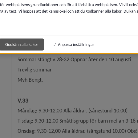
Barn och vuxna som är sjuka ska stanna hemma. Det 
 för webbplatsens grundfunktioner och för att förbättra webbplatsen. Vi vill ocks
Tvätta händerna när du kommer in i lokalen.
ng av text. Vi hoppas att det känns okej och att du godkänner alla kakor. Du kan
y för Förskolor
Vid magsjuka gäller minst 48 timmar efter sista kräk
Öppettider
Godkänn alla kakor
Anpassa inställningar
y för Öppna förskolor
Sommar stängt v.28-32 Öppnar åter den 10 augusti.
Trevlig sommar
Mvh Bengt.
V.33
Måndag: 9,30-12,00 Alla åldrar. (sångstund 10,00)
Tisdag: 9,30-12,00 Småttisgrupp för barn mellan 3-18
Onsdag: 9,30-12,00 Alla åldrar. (sångstund 10,00) Obs!