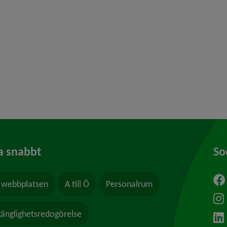
a snabbt
So
webbplatsen
A till Ö
Personalrum
ytt fönster.
lgänglighetsredogörelse