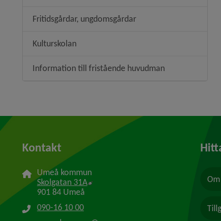
Fritidsgårdar, ungdomsgårdar
Kulturskolan
Information till fristående huvudman
Kontakt
Hitt
Umeå kommun
Om 
Länk till annan webbplats, öppnas i n
Skolgatan 31A
901 84 Umeå
090-16 10 00
Til