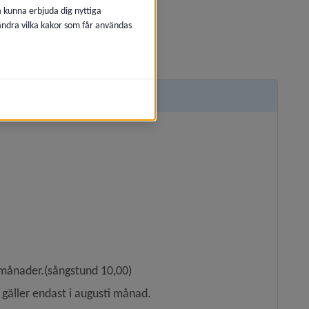
är för att inte smitta andra.
å kunna erbjuda dig nyttiga
 ändra vilka kakor som får användas
ning/lös blöja.
 månader.(sångstund 10,00)
 gäller endast i augusti månad.