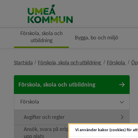
Förskola, skola och
Bygga, bo och miljö
utbildning
nivå i brödsmule
nivå 
Startsida
Förskola, skola och utbildning
Förskola
Öp
Förskola, skola och utbildning
Förskola
Undermen
Avgifter och regler
Undermeny
Ansök, svara på erbjudande eller säg
Vi använder kakor (cookies) för at
Undermeny
upp plats