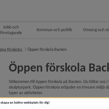
Jobb och
Kommun och politik
Omsorg och s
företagande
navigeringen
i brödsmulenavigeringen
nivå i brödsmulenavigeringen
nivå i brödsmulenavigeri
pna förskolor
Öppen förskola Backen
Öppen förskola Bac
Välkommen till öppen förskola på Backen. Du hittar oss i 
y för Förskola
skulpturpark. Öppen förskola erbjuder en trivsam miljö där
typer av aktiviteter.
 för Avgifter och regler
Vi påminner om att:
t skapa en bättre webbplats för dig!
 för Ansök, svara på erbjudande eller säg upp plats