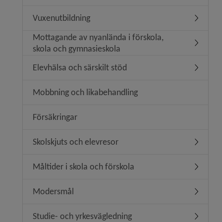
Vuxenutbildning
Undermen
Mottagande av nyanlända i förskola,
Undermen
skola och gymnasieskola
Elevhälsa och särskilt stöd
Undermeny
Mobbning och likabehandling
Försäkringar
Skolskjuts och elevresor
Undermen
Måltider i skola och förskola
Undermeny
Modersmål
Undermen
Studie- och yrkesvägledning
Undermen