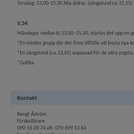
Torsdag: 13,00-15,30 Alla åldrar. (sångstund ca.15,15)
V.34
Måndagar mellan kl.13,00–15,30, startas det upp en g
*En mindre grupp där det finns tillfälle att knyta nya k
*En sångstund (ca.13,45) anpassad för de allra yngsta
 för Måltider i förskolan
*Gofika
y för Grundskola
Kontakt
Bengt Åström 
ny för Gymnasium
förskollärare
090-16 20 74 alt. 070-699 13 63
y för Anpassad gymnasieskola