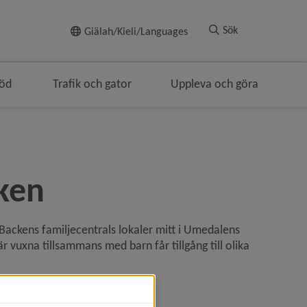
Till innehållet
Sök
Giälah/Kieli/Languages
töd
Trafik och gator
Uppleva och göra
ngen
ken
Backens familjecentrals lokaler mitt i Umedalens 
 vuxna tillsammans med barn får tillgång till olika 