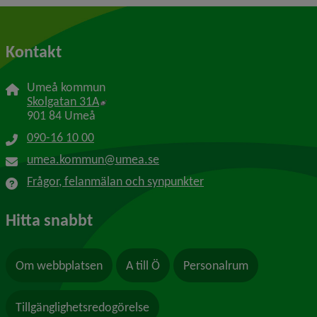
Kontakt
Umeå kommun
Länk till annan webbplats, öppnas i nytt f
Skolgatan 31A
901 84 Umeå
090-16 10 00
umea.kommun@umea.se
Frågor, felanmälan och synpunkter
Hitta snabbt
Om webbplatsen
A till Ö
Personalrum
Tillgänglighetsredogörelse