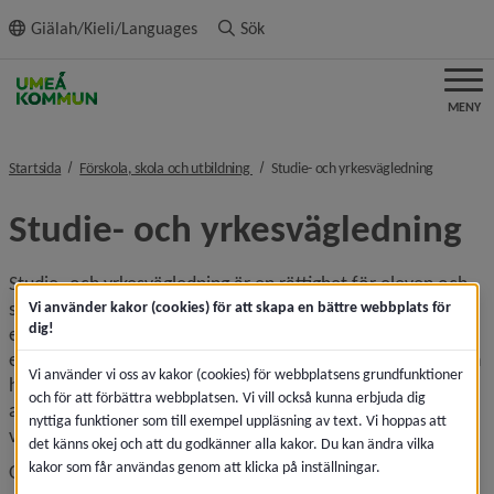
ll innehållet
Giälah/Kieli/Languages
Sök
MENY
nivå i brödsmulenavigeringen
nivå i brö
Startsida
Förskola, skola och utbildning
Studie- och yrkesvägledning
Studie- och yrkesvägledning
Studie- och yrkesvägledning är en rättighet för eleven och 
skolan har ett viktigt och omfattande uppdrag att stödja 
Vi använder kakor (cookies) för att skapa en bättre webbplats för
dig!
eleverna i att göra väl underbyggda val. Enligt skollagen ska 
elever i alla skolformer utom förskolan och förskoleklassen 
Vi använder vi oss av kakor (cookies) för webbplatsens grundfunktioner
ha tillgång till studie- och yrkesvägledning. Även den som 
och för att förbättra webbplatsen. Vi vill också kunna erbjuda dig
avser att påbörja en utbildning ska ha tillgång till 
nyttiga funktioner som till exempel uppläsning av text. Vi hoppas att
vägledning.
det känns okej och att du godkänner alla kakor. Du kan ändra vilka
kakor som får användas genom att klicka på inställningar.
Oavsett skolform, eller vilken skolenhet eleven tillhör, ska 