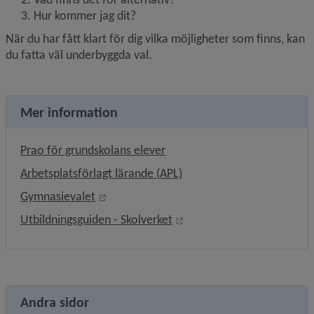
Hur kommer jag dit?
När du har fått klart för dig vilka möjligheter som finns, kan 
du fatta väl underbyggda val.
Mer information
Prao för grundskolans elever
Arbetsplatsförlagt lärande (APL)
Länk till annan webbplats, öppnas i nytt f
Gymnasievalet
Länk till annan webbplats,
Utbildningsguiden - Skolverket
Andra sidor