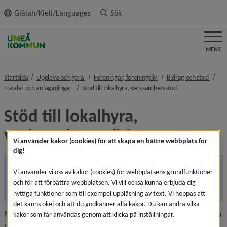
ll innehållet
Giälah/Kieli/Languages
Sök
MENY
nivå i brödsmulenavigeringen
nivå i brödsmulenavigeri
nivå i
Startsida
Uppleva och göra
Föreningar, föreningsliv
Bidrag och stöd
nivå i brödsmulenavigeringen
nivå i brödsmulena
Lokaler och anläggningar
Stöd till lokalhyra, verksamhetsstöd
Stöd till lokalhyra, 
verksamhetsstöd
Vi använder kakor (cookies) för att skapa en bättre webbplats för
dig!
Ansökan sker två gånger per år, 1–30 mars och 1–30 
Vi använder vi oss av kakor (cookies) för webbplatsens grundfunktioner
september, för aktiviteter som registrerats under 
och för att förbättra webbplatsen. Vi vill också kunna erbjuda dig
föregående termin.
nyttiga funktioner som till exempel uppläsning av text. Vi hoppas att
det känns okej och att du godkänner alla kakor. Du kan ändra vilka
Med verksamhetsstödet vill kommunen stötta föreningarna 
kakor som får användas genom att klicka på inställningar.
utifrån deras behov av lokaler för barn- och ungdoms­