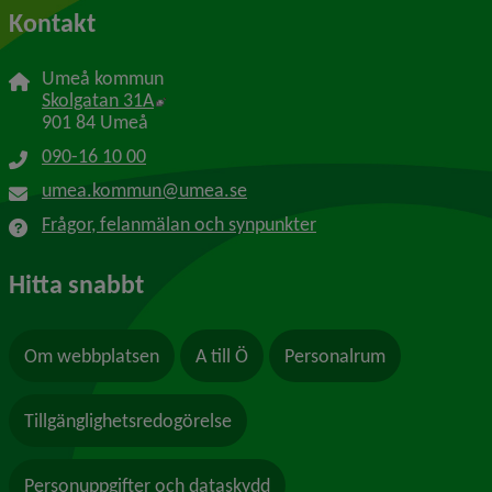
Kontakt
Umeå kommun
Länk till annan webbplats, öppnas i nytt f
Skolgatan 31A
901 84 Umeå
090-16 10 00
umea.kommun@umea.se
Frågor, felanmälan och synpunkter
Hitta snabbt
Om webbplatsen
A till Ö
Personalrum
Tillgänglighetsredogörelse
Personuppgifter och dataskydd