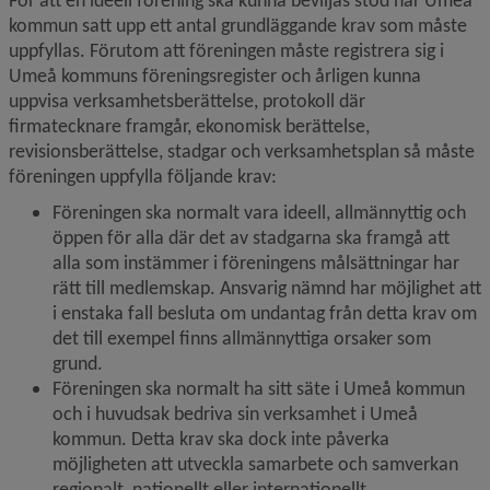
För att en ideell förening ska kunna beviljas stöd har Umeå 
kommun satt upp ett antal grundläggande krav som måste 
uppfyllas. Förutom att föreningen måste registrera sig i 
Umeå kommuns föreningsregister och årligen kunna 
uppvisa verksamhetsberättelse, protokoll där 
firmatecknare framgår, ekonomisk berättelse, 
revisionsberättelse, stadgar och verksamhetsplan så måste 
föreningen uppfylla följande krav:
Föreningen ska normalt vara ideell, allmännyttig och 
öppen för alla där det av stadgarna ska framgå att 
alla som instämmer i föreningens målsättningar har 
rätt till medlemskap. Ansvarig nämnd har möjlighet att 
i enstaka fall besluta om undantag från detta krav om 
det till exempel finns allmännyttiga orsaker som 
grund.
Föreningen ska normalt ha sitt säte i Umeå kommun 
och i huvudsak bedriva sin verksamhet i Umeå 
kommun. Detta krav ska dock inte påverka 
möjligheten att utveckla samarbete och samverkan 
regionalt, nationellt eller internationellt.