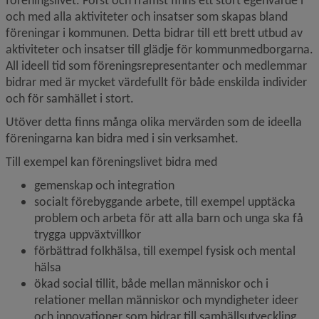
föreningslivet. Först och främst finns ett stort egenvärde i 
och med alla aktiviteter och insatser som skapas bland 
föreningar i kommunen. Detta bidrar till ett brett utbud av 
aktiviteter och insatser till glädje för kommunmedborgarna. 
All ideell tid som föreningsrepresentanter och medlemmar 
bidrar med är mycket värdefullt för både enskilda individer 
och för samhället i stort.
Utöver detta finns många olika mervärden som de ideella 
föreningarna kan bidra med i sin verksamhet.
Till exempel kan föreningslivet bidra med
gemenskap och integration
socialt förebyggande arbete, till exempel upptäcka 
problem och arbeta för att alla barn och unga ska få 
trygga uppväxtvillkor
förbättrad folkhälsa, till exempel fysisk och mental 
hälsa
ökad social tillit, både mellan människor och i 
relationer mellan människor och myndigheter ideer 
och innovationer som bidrar till samhällsutveckling