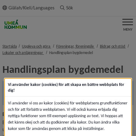
ll innehållet
Giälah/Kieli/Languages
Sök
MENY
nivå i brödsmulenavigeringen
nivå i brödsmulenavigeri
nivå i
Startsida
Uppleva och göra
Föreningar, föreningsliv
Bidrag och stöd
nivå i brödsmulenavigeringen
nivå i brödsmulenavigerin
Lokaler och anläggningar
Handlingsplan bygdemedel
Handlingsplan bygdemedel
Vi använder kakor (cookies) för att skapa en bättre webbplats för
Ansök om bygdemedel mellan 15 februari och 15 april.
dig!
Länk till annan webbplats,
Ansökan görs via Länsstyrelsen
Vi använder vi oss av kakor (cookies) för webbplatsens grundfunktioner
och för att förbättra webbplatsen. Vi vill också kunna erbjuda dig
Bygdemedel
nyttiga funktioner som till exempel uppläsning av text. Vi hoppas att
Bygdemedel är ersättning till de bygder som påverkats av 
det känns okej och att du godkänner alla kakor. Du kan ändra vilka
kakor som får användas genom att klicka på inställningar.
utbyggnaden av vattenkraft. Medel som inte behöver 