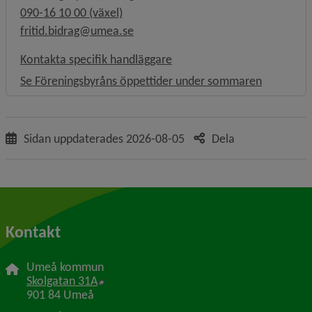
090-16 10 00 (växel)
fritid.bidrag@umea.se
Kontakta specifik handläggare
Se Föreningsbyråns öppettider under sommaren
Sidan uppdaterades
2026-08-05
Dela
Kontakt
Umeå kommun
Länk till annan webbplats, öppnas i nytt f
Skolgatan 31A
901 84 Umeå