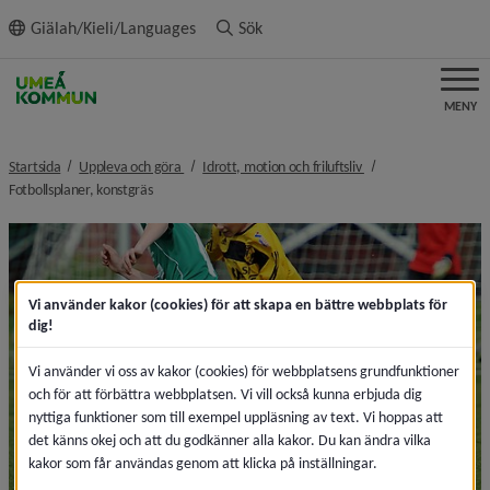
ll innehållet
Giälah/Kieli/Languages
Sök
MENY
nivå i brödsmulenavigeringen
nivå i brödsmulenavi
Startsida
Uppleva och göra
Idrott, motion och friluftsliv
nivå i brödsmulenavigeringen
Fotbollsplaner, konstgräs
Vi använder kakor (cookies) för att skapa en bättre webbplats för
dig!
Vi använder vi oss av kakor (cookies) för webbplatsens grundfunktioner
och för att förbättra webbplatsen. Vi vill också kunna erbjuda dig
nyttiga funktioner som till exempel uppläsning av text. Vi hoppas att
det känns okej och att du godkänner alla kakor. Du kan ändra vilka
kakor som får användas genom att klicka på inställningar.