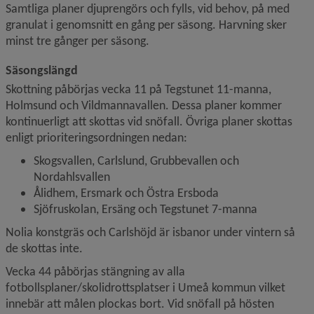
Samtliga planer djuprengörs och fylls, vid behov, på med 
granulat i genomsnitt en gång per säsong. Harvning sker 
minst tre gånger per säsong.
Säsongslängd
Skottning påbörjas vecka 11 på Tegstunet 11-manna, 
Holmsund och Vildmannavallen. Dessa planer kommer 
kontinuerligt att skottas vid snöfall. Övriga planer skottas 
enligt prioriteringsordningen nedan:
Skogsvallen, Carlslund, Grubbevallen och 
Nordahlsvallen
Ålidhem, Ersmark och Östra Ersboda
Sjöfruskolan, Ersäng och Tegstunet 7-manna
Nolia konstgräs och Carlshöjd är isbanor under vintern så 
de skottas inte.
Vecka 44 påbörjas stängning av alla 
fotbollsplaner/skolidrottsplatser i Umeå kommun vilket 
innebär att målen plockas bort. Vid snöfall på hösten 