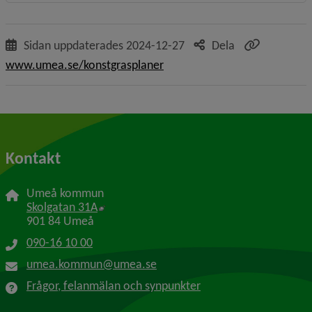
Sidan uppdaterades
2024-12-27
Dela
www.umea.se/konstgrasplaner
Kontakt
Umeå kommun
Länk till annan webbplats, öppnas i nytt f
Skolgatan 31A
901 84 Umeå
090-16 10 00
umea.kommun@umea.se
Frågor, felanmälan och synpunkter