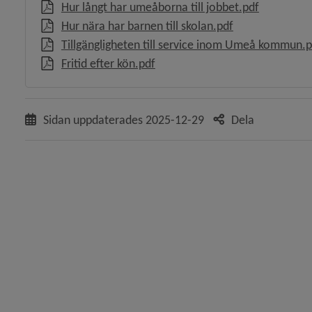
, 860.4 kB,
Hur långt har umeåborna till jobbet.pdf
, 2 MB, öppnas i
Hur nära har barnen till skolan.pdf
y för Regler och styrande dokument
Tillgängligheten till service inom Umeå kommun.p
, 1.4 MB, öppnas i nytt fönster.
Fritid efter kön.pdf
ny för Kommunens mål
y för Umeås historia
Sidan uppdaterades
2025-12-29
Dela
y för Kommunens organisation
 för Politik och demokrati
y för Diarium, arkiv och sekretess
 för Överklaga beslut, rättssäkerhet
 för E-tjänster, självservice