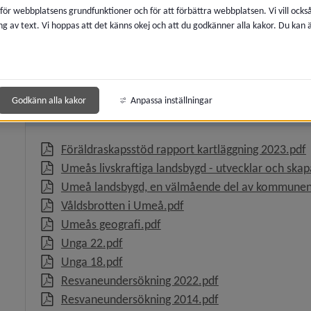
 för webbplatsens grundfunktioner och för att förbättra webbplatsen. Vi vill ocks
ng av text. Vi hoppas att det känns okej och att du godkänner alla kakor. Du kan
 för Statistik och analyser
Öppna Umeå kommuns statistikdatabas
Godkänn alla kakor
Anpassa inställningar
Rapporter
y för Befolkning och befolkningsprognoser
,
Föräldraskapsstöd rapport kartläggning 2023.pdf
Umeås livskraftiga landsbygd - utvecklar och skap
Umeå landsbygd, en välmående del av kommunen
, 1.5 MB, öppnas i nytt fö
Våldsbrotten i Umeå.pdf
, 3.3 MB, öppnas i nytt fönster
Umeås geografi.pdf
, 7.4 MB, öppnas i nytt fönster.
Unga 22.pdf
, 6 MB, öppnas i nytt fönster.
Unga 18.pdf
, 1.6 MB, öppnas i 
Resvaneundersökning 2022.pdf
, 5.5 MB, öppnas i 
Resvaneundersökning 2014.pdf