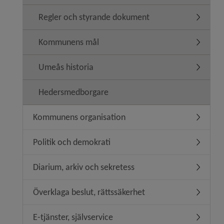
Regler och styrande dokument
Undermen
Kommunens mål
Underme
Umeås historia
Undermen
Hedersmedborgare
Kommunens organisation
Undermen
Politik och demokrati
Undermeny
Diarium, arkiv och sekretess
Undermen
Överklaga beslut, rättssäkerhet
Undermeny
E-tjänster, självservice
Undermeny