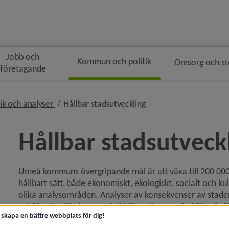
Jobb och
Kommun och politik
Omsorg och s
företagande
gen
rödsmulenavigeringen
nivå i brödsmulenavigeringen
nivå i brödsmulenavige
tik och analyser
Hållbar stadsutveckling
Hållbar stadsutveck
Umeå kommuns övergripande mål är att växa till 200 000 in
ny för Kommunfakta
hållbart sätt, både ekonomiskt, ekologiskt, socialt och kul
olika analys­områden. Analyser av konsekvenser av stadens
y för Ekonomi och budget
enkät­undersökningar av folkhälsa eller trygghet för vår 
t skapa en bättre webbplats för dig!
statistik i statistik­databasen.
y för Kartor