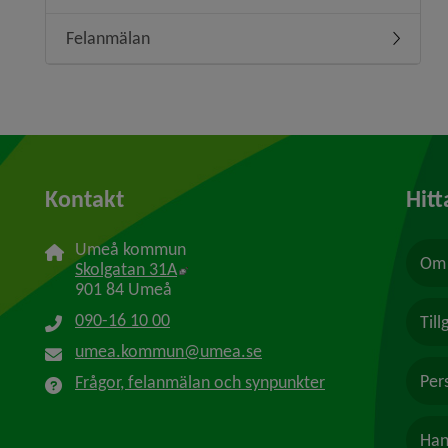
Felanmälan
Undermen
Kontakt
Hitt
Umeå kommun
Om 
Länk till annan webbplats, öppnas i n
Skolgatan 31A
901 84 Umeå
090-16 10 00
Til
umea.kommun@umea.se
Per
Frågor, felanmälan och synpunkter
Han