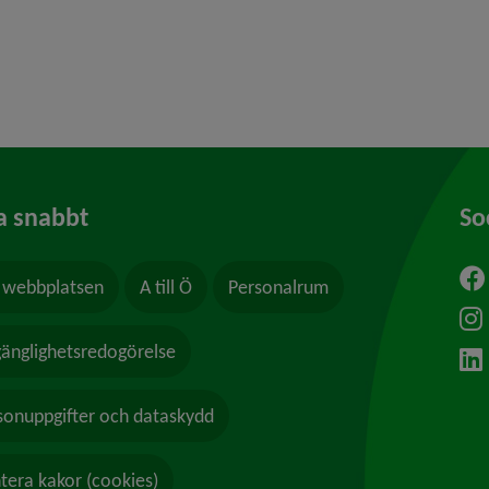
y för Felanmälan
a snabbt
So
webbplatsen
A till Ö
Personalrum
ytt fönster.
lgänglighetsredogörelse
sonuppgifter och dataskydd
tera kakor (cookies)