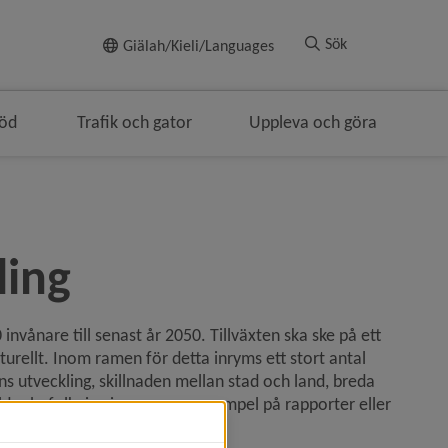
Till innehållet
Sök
Giälah/Kieli/Languages
töd
Trafik och gator
Uppleva och göra
ringen
ling
vånare till senast år 2050. Tillväxten ska ske på ett 
turellt. Inom ramen för detta inryms ett stort antal 
 utveckling, skillnaden mellan stad och land, breda 
äldre befolkning inryms som exempel på rapporter eller 