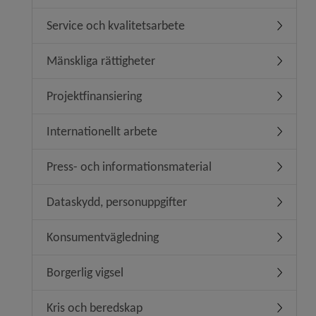
Service och kvalitetsarbete
Undermeny
Mänskliga rättigheter
Undermeny
Projektfinansiering
Undermeny
Internationellt arbete
Undermeny
Press- och informationsmaterial
Undermen
Dataskydd, personuppgifter
Undermen
Konsumentvägledning
Undermen
Borgerlig vigsel
Undermeny
Kris och beredskap
Undermen