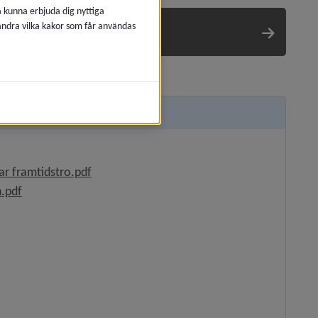
å kunna erbjuda dig nyttiga
 ändra vilka kakor som får användas
 2.4 MB, öppnas i nytt fönster.
, 29.1 MB, öppnas i nytt fönster.
ar framtidstro.pdf
, 4.2 MB, öppnas i nytt fönster.
.pdf
nster.
.
nytt fönster.
nytt fönster.