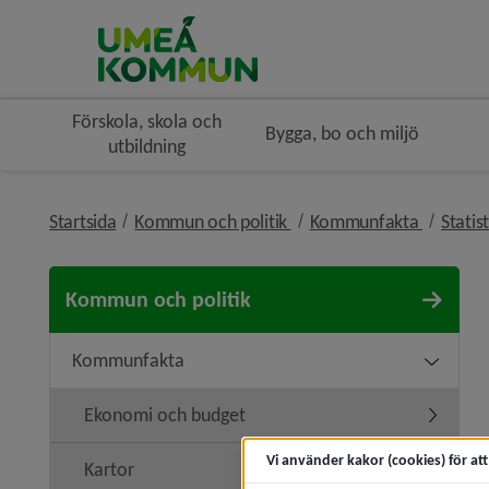
Förskola, skola och
Bygga, bo och miljö
utbildning
nivå i brödsmulenavigerin
nivå i b
Startsida
Kommun och politik
Kommunfakta
Statis
Kommun och politik
Kommunfakta
Underme
Ekonomi och budget
Undermen
Vi använder kakor (cookies) för at
Kartor
Undermen