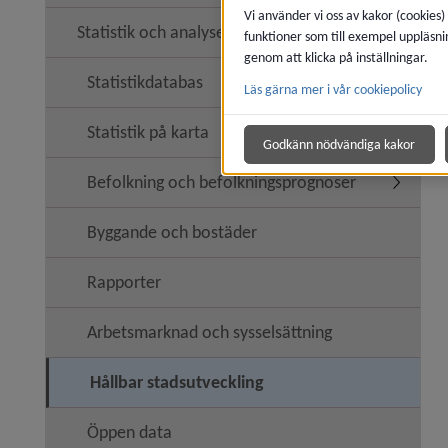
Vi använder vi oss av kakor (cookies)
Statistik och analyser
funktioner som till exempel uppläsni
Undermeny
genom att klicka på inställningar.
Statistikdatabas
Läs gärna mer i vår cookiepolicy
Statistik på karta
Godkänn nödvändiga kakor
Befolkning och befolkningsprognoser
Undermen
Byggande och bostäder
Rapporter
Arbetsmarknad och sysselsättning
Hållbar stadsutveckling
Öppen data