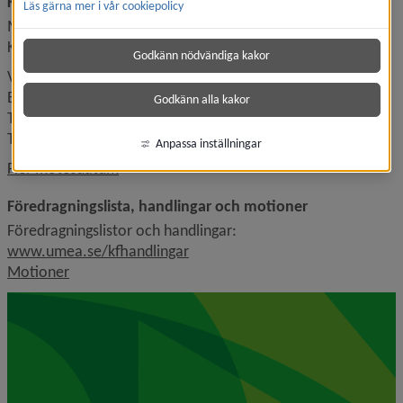
Kommande möte
Läs gärna mer i vår cookiepolicy
Måndag 15 juni 2026, klockan 09.00.
Kommunfullmäktiges sessionssal, Rådhusesplanaden 6A
Godkänn nödvändiga kakor
Välkommen att följa mötet!
Buerestbåhtieme tjåhkkaniemiev tjuavvuot!
Godkänn alla kakor
Tervetuloa seuraamaan kokousta!
Tervetuloa följäähmään mööttiä!
Anpassa inställningar
Fler mötesdatum
Föredragningslista, handlingar och motioner
Föredragningslistor och handlingar: 
www.umea.se/kfhandlingar
Motioner