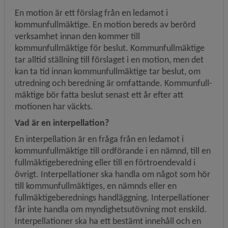
En motion är ett förslag från en ledamot i 
kommunfullmäktige. En motion bereds av berörd 
verksamhet innan den kommer till 
kommunfullmäktige för beslut. Kommunfullmäktige 
tar alltid ställning till förslaget i en motion, men det 
kan ta tid innan kommunfullmäktige tar beslut, om 
utredning och beredning är omfattande. Kommun­full­
mäktige bör fatta beslut senast ett år efter att 
motionen har väckts.
Vad är en interpellation?
En interpellation är en fråga från en ledamot i 
kommunfullmäktige till ordförande i en nämnd, till en 
fullmäktige­beredning eller till en förtroendevald i 
övrigt. Interpellationer ska handla om något som hör 
till kommun­full­mäktiges, en nämnds eller en 
fullmäktigeberednings handläggning. Interpellationer 
får inte handla om myndighets­utövning mot enskild. 
Interpellationer ska ha ett bestämt innehåll och en 