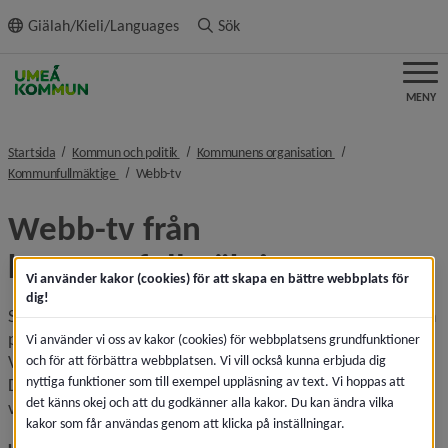
ll innehållet
Giälah/Kieli/Languages
Sök
MENY
nivå i brödsmulenavigeringen
nivå i brödsmulenavi
Startsida
Kommun och politik
Kommunens organisation
nivå i brödsmulenavigeringen
nivå i brödsmulenavigeringen
Kommunfullmäktige
Webb-tv
Webb-tv från 
kommunfullmäktige
Vi använder kakor (cookies) för att skapa en bättre webbplats för
dig!
Se eller lyssna på webb-tv från kommunfullmäktiges möten 
på din dator eller mobil. 
Vi använder vi oss av kakor (cookies) för webbplatsens grundfunktioner
Videofiler för hela sammanträden publiceras i efterhand. 
och för att förbättra webbplatsen. Vi vill också kunna erbjuda dig
nyttiga funktioner som till exempel uppläsning av text. Vi hoppas att
De senaste två årens sammanträden finns i menyn till 
det känns okej och att du godkänner alla kakor. Du kan ändra vilka
vänster eller uppe i sidhuvudet.
kakor som får användas genom att klicka på inställningar.