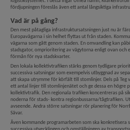
logistik­systemet. I detta ingår Umeå hamn, Kvarkenförbi
fördjupningen föreslås även ett antal långsiktiga infrastr
Vad är på gång?
Den mest påtagliga infrastruktursatsningen just nu är färdi
Europavägarna i sin helhet flyttas ut från staden. Kommun
vägarna som gått genom staden. En omvandling kan påbörja
stadsgator, omprioritering av vägytorna enligt ovan och e
förmån för nya stadskvarter.
Den lokala kollektivtrafiken stärks genom tydligare prior
successiva satsningar som exempelvis utbyggnad av separe
att skapa utrymme för körfält till stomlinjer. Dels på Teg 
ett antal linjer till stom­linjenätet och ge dessa en högr
kollektivtrafik. Den regionala trafiken koncentreras på s
noderna för stads- kontra region­bussarna/tågtrafiken. Utve
avseende. Andra större satsningar rör planering för Nor
Sävar.
Även kommande programarbeten som ska konkretisera sats
successiva utvecklingen och omställningen av transports