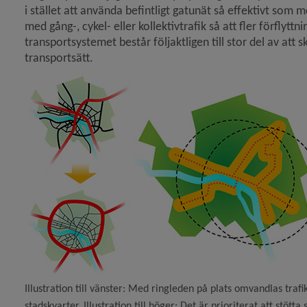
i stället att använda befintligt gatunät så effektivt som m
med gång-, cykel- eller kollektivtrafik så att fler förfly
transportsystemet består följaktligen till stor del av at
transportsätt. 
y för Umeå mot 200 000 invånare
y för Vad är en översiktsplan?
 för Översiktsplanens delar, fördjupningar och tillägg
y för Detaljplaner och områdesbestämmelser
y för Stadsplanering och byggande
Illustration till vänster: Med ringleden på plats omvandlas trafi
stadskvarter. Illustration till höger: Det är prioriterat att stött
y för Hälsoskydd