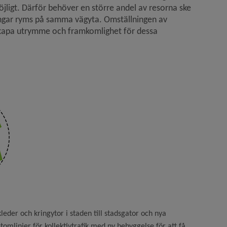
öjligt. Därför behöver en större andel av resorna ske 
ttningar ryms på samma vägyta. Omställningen av 
t skapa utrymme och framkomlighet för dessa 
kleder och kringytor i staden till stadsgator och nya
a stomlinjer för kollektivtrafik med ny bebyggelse för att få