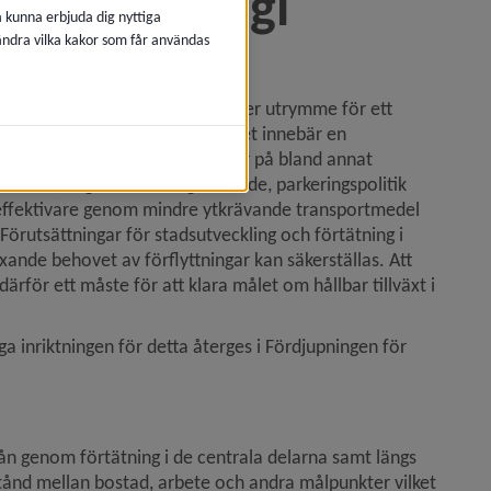
trafikstrategi
å kunna erbjuda dig nyttiga
 ändra vilka kakor som får användas
nsportsystem
ortmedel. Alla förflyttningar kräver utrymme för ett 
t hållbara förflyttningar vilket innebär en 
stemet. Detta genom satsningar på bland annat 
trafik, ringledens färdigställande, parkeringspolitik 
effektivare genom mindre ytkrävande transportmedel 
örutsättningar för stadsutveckling och förtätning i 
nde behovet av förflyttningar kan säkerställas. Att 
ärför ett måste för att klara målet om hållbar tillväxt i 
a inriktningen för detta återges i Fördjupningen för 
ån genom förtätning i de centrala delarna samt längs 
vstånd mellan bostad, arbete och andra målpunkter vilket 