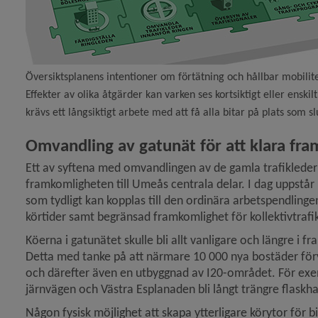
 för Miljö, hälsa och säkerhet
Översiktsplanens intentioner om förtätning och hållbar mobilite
Effekter av olika åtgärder kan varken ses kortsiktigt eller enski
krävs ett långsiktigt arbete med att få alla bitar på plats som sl
Omvandling av gatunät för att klara fra
Ett av syftena med omvandlingen av de gamla trafiklederna
framkomligheten till Umeås centrala delar. I dag uppstår k
som tydligt kan kopplas till den ordinära arbetspendling
körtider samt begränsad framkomlighet för kollektivtrafik
Köerna i gatunätet skulle bli allt vanligare och längre i fr
Detta med tanke på att närmare 10 000 nya bostäder förv
och därefter även en utbyggnad av I20-området. För exemp
järnvägen och Västra Esplanaden bli långt trängre flaskhal
Någon fysisk möjlighet att skapa ytterligare körytor för bil