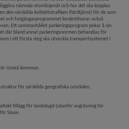
jliggöra nämnda stomlinjenät och hur det ska kopplas 
ven den särskilda kollektivtrafiken (färdtjänst) för de som 
mmet och fotgängarprogrammet konkretiserar också 
 ovan. Ett sammanhållet parkeringsprogram pekar å sin 
et där bland annat parkeringsnormen behandlas för 
m i ett första steg ska utveckla transportsystemet i 
i för Umeå kommun. 
rastruktur för särskilda geografiska områden.  
skt tillägg för landsbygd (utanför avgräsning för 
ör Sävar.