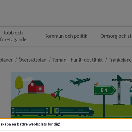
Jobb och
Kommun och politik
Omsorg och s
företagande
gen
nivå i brödsmulenavigeringen
nivå i brödsmulenavigeringen
nivå i brödsm
jplaner
Översiktsplan
Teman – hur är det tänkt
Trafikplane
y för Samhällsutveckling och hållbarhet
 för Bygga nytt, ändra eller riva
t skapa en bättre webbplats för dig!
y för Bostäder