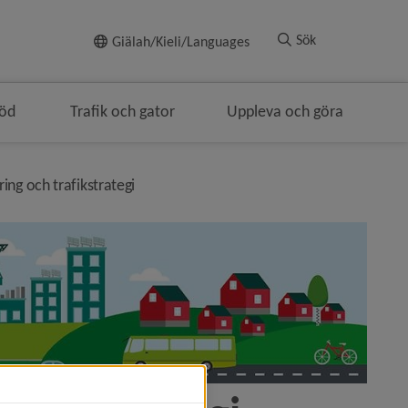
Till innehållet
Sök
Giälah/Kieli/Languages
töd
Trafik och gator
Uppleva och göra
ulenavigeringen
nivå i brödsmulenavigeringen
ring och trafikstrategi