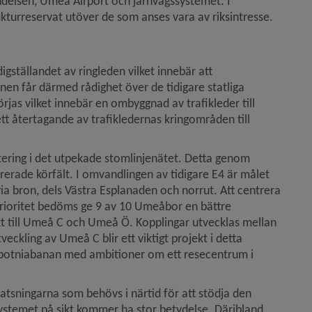
ndelsen, Umeå Airport och järnvägssystemet. I 
ukturreservat utöver de som anses vara av riksintresse. 
gställandet av ringleden vilket innebär att 
en får därmed rådighet över de tidigare statliga 
s vilket innebär en ombyggnad av trafikleder till 
tt återtagande av trafikledernas kringområden till 
itering i det utpekade stomlinjenätet. Detta genom 
rade körfält. I omvandlingen av tidigare E4 är målet 
via bron, dels Västra Esplanaden och norrut. Att centrera 
e prioritet bedöms ge 9 av 10 Umeåbor en bättre 
ikt till Umeå C och Umeå Ö. Kopplingar utvecklas mellan 
ckling av Umeå C blir ett viktigt projekt i detta 
rbotniabanan med ambitioner om ett resecentrum i 
ningarna som behövs i närtid för att stödja den 
ystemet på sikt kommer ha stor betydelse. Däribland 