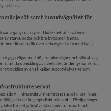
ög turtäthet.
 stomlinjenät samt huvudvägnätet för 
ik samt gång- och cykel. I kollektivtrafiksystemet 
et av starka noder och bra bytesmöjligheter. 
ast med tätare trafik över hela dygnet och med tydlig 
ch trygga vägar med hög framkomlighet och säkrat väg­
 för framtida utveckling av cykelnätet är den genomförda 
r utveckling av en så kallad supercykelväg genom 
nfrastrukturreservat
plade till infrastruktur riksintresseanspråk. Ställnings­
tillägg där de är geografiskt relevant. I Fördjupningen 
ydelse för det gränsöverskridande transport- och 