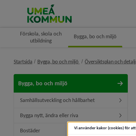
Förskola, skola och
Bygga, bo och miljö
utbildning
nivå i brödsmulenavigerin
Startsida
Bygga, bo och miljö
Översiktsplan och detal
Bygga, bo och miljö
Samhällsutveckling och hållbarhet
Undermen
Bygga nytt, ändra eller riva
Undermeny
Vi använder kakor (cookies) för at
Bostäder
Undermen