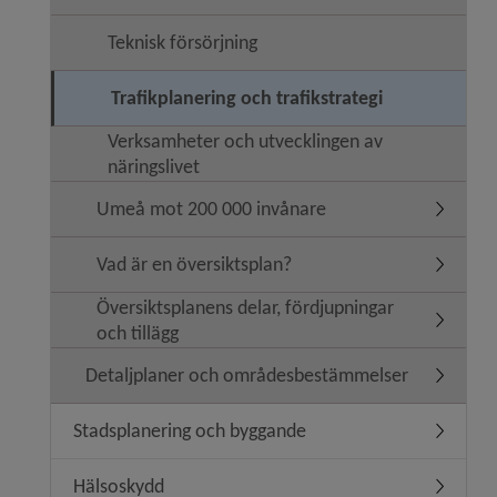
Teknisk försörjning
Trafikplanering och trafikstrategi
Verksamheter och utvecklingen av
näringslivet
Umeå mot 200 000 invånare
Undermen
Vad är en översiktsplan?
Undermen
Översiktsplanens delar, fördjupningar
Undermeny
och tillägg
Detaljplaner och områdesbestämmelser
Undermen
Stadsplanering och byggande
Undermen
Hälsoskydd
Undermen