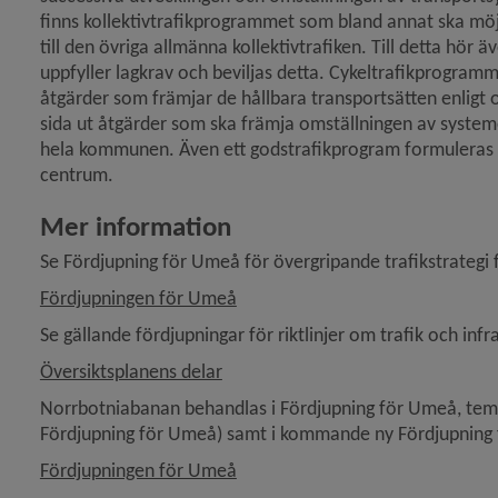
finns kollektiv­trafik­programmet som bland annat ska mö
till den övriga allmänna kollektivtrafiken. Till detta hör ä
uppfyller lagkrav och beviljas detta. Cykeltrafikprogra
åtgärder som främjar de hållbara transport­sätten enligt
sida ut åtgärder som ska främja omställningen av system
hela kommunen. Även ett godstrafik­program formuleras so
centrum.
Mer information
Se Fördjupning för Umeå för övergripande trafikstrateg
Fördjupningen för Umeå
Se gällande fördjupningar för riktlinjer om trafik och inf
Översiktsplanens delar
Norrbotniabanan behandlas i Fördjupning för Umeå, temati
Fördjupning för Umeå) samt i kommande ny Fördjupning f
Fördjupningen för Umeå