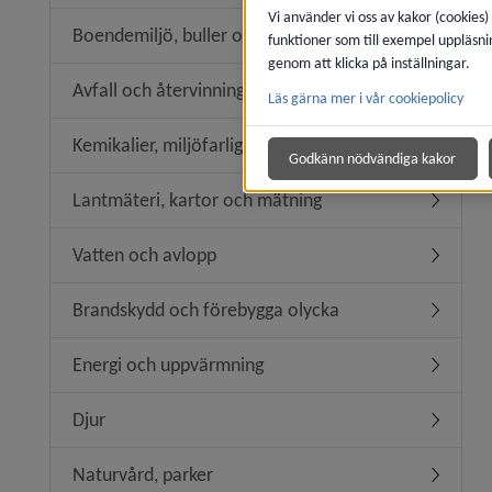
Vi använder vi oss av kakor (cookies)
Boendemiljö, buller och luftkvalitet
funktioner som till exempel uppläsni
Undermeny
genom att klicka på inställningar.
Avfall och återvinning
Läs gärna mer i vår cookiepolicy
Undermeny
Kemikalier, miljöfarlig verksamhet
Undermeny
Godkänn nödvändiga kakor
Lantmäteri, kartor och mätning
Undermen
Vatten och avlopp
Undermen
Brandskydd och förebygga olycka
Undermen
Energi och uppvärmning
Undermen
Djur
Undermen
Naturvård, parker
Undermen