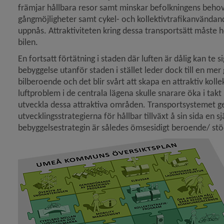
främjar hållbara resor samt minskar befolkningens behov 
gångmöjligheter samt cykel- och kollektivtrafikanvändand
 för Översiktsplan och detaljplaner
uppnås. Attraktiviteten kring dessa transportsätt måste h
bilen.
y för Översiktsplan
En fortsatt förtätning i staden där luften är dålig kan te 
bebyggelse utanför staden i stället leder dock till en mer gl
bilberoende och det blir svårt att skapa en attraktiv kolle
luftproblem i de centrala lägena skulle snarare öka i takt 
y för Samlad bedömning av översiktsplanens hållbarhet
utveckla dessa attraktiva områden. Transportsystemet ge
utvecklingsstrategierna för hållbar tillväxt å sin sida en sj
y för Teman – hur är det tänkt
bebyggelsestrategin är således ömsesidigt beroende/ stö
y för Bebyggelseutveckling
y för Grönstruktur