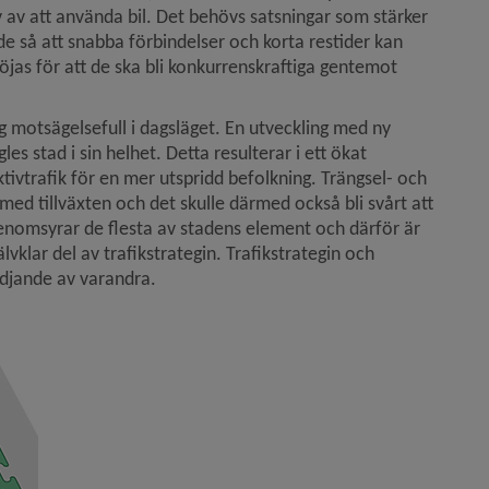
av att använda bil. Det behövs satsningar som stärker 
e så att snabba förbindelser och korta restider kan 
öjas för att de ska bli konkurrenskraftiga gentemot 
sig motsägelsefull i dagsläget. En utveckling med ny 
es stad i sin helhet. Detta resulterar i ett ökat 
ktivtrafik för en mer utspridd befolkning. Trängsel- och 
med tillväxten och det skulle därmed också bli svårt att 
nomsyrar de flesta av stadens element och därför är  
älvklar del av trafikstrategin. Trafikstrategin och 
djande av varandra. 