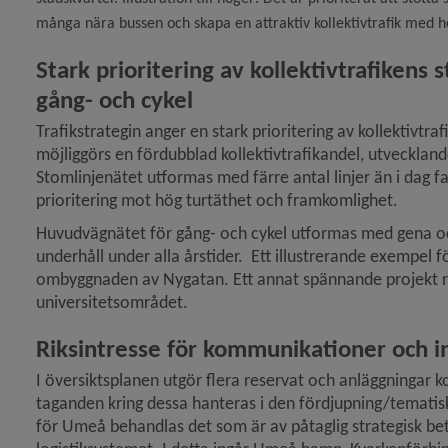
många nära bussen och skapa en attraktiv kollektivtrafik med h
y för Ras och skred
Stark prioritering av kollektivtrafikens
gång- och cykel
Trafikstrategin anger en stark prioritering av kollektivtraf
möjliggörs en fördubblad kollektivtrafikandel, utveckland
Stomlinjenätet utformas med färre antal linjer än i dag f
prioritering mot hög turtäthet och framkomlighet.
Huvudvägnätet för gång- och cykel utformas med gena o
underhåll under alla årstider.  Ett illustrerande exempel
ombyggnaden av Nygatan. Ett annat spännande projekt rö
universitetsområdet.     
Riksintresse för kommunikationer och i
I översiktsplanen utgör flera reservat och anläggningar kop
taganden kring dessa hanteras i den fördjupning/tematiskt 
för Umeå behandlas det som är av påtaglig strategisk bet