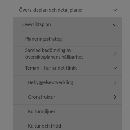
Översiktsplan och detaljplaner
Undermeny
Översiktsplan
Undermen
Planeringsstrategi
Samlad bedömning av
Undermen
översiktsplanens hållbarhet
Teman – hur är det tänkt
Undermen
Bebyggelseutveckling
Undermen
Grönstruktur
Undermen
Kulturmiljöer
Kultur och fritid