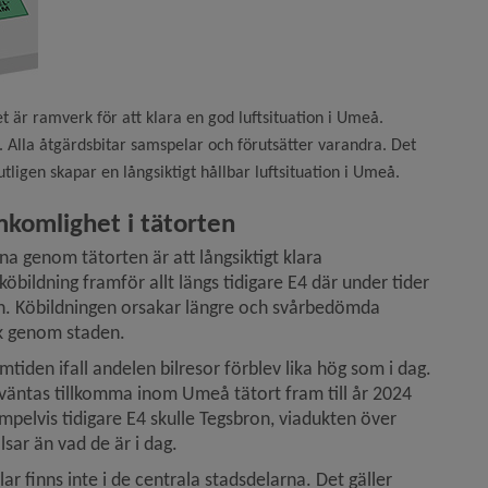
t är ramverk för att klara en god luftsituation i Umeå.
lt. Alla åtgärdsbitar samspelar och förutsätter varandra. Det
utligen skapar en långsiktigt hållbar luftsituation i Umeå.
mkomlighet i tätorten
 genom tätorten är att långsiktigt klara 
öbildning framför allt längs tidigare E4 där under tider 
en. Köbildningen orsakar längre och svårbedömda 
 genom staden.      
amtiden ifall andelen bilresor förblev lika hög som i dag. 
äntas tillkomma inom Umeå tätort fram till år 2024 
elvis tidigare E4 skulle Tegsbron, viadukten över 
sar än vad de är i dag.
ar finns inte i de centrala stadsdelarna. Det gäller 