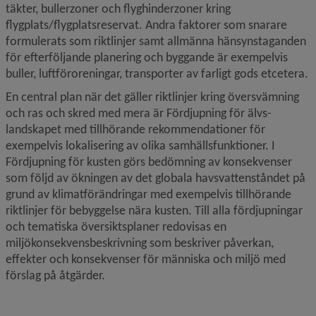
täkter, bullerzoner och flyghinderzoner kring 
flygplats/flygplatsreservat. Andra faktorer som snarare 
formulerats som riktlinjer samt allmänna hänsynstaganden 
för efterföljande planering och byggande är exempelvis 
buller, luft­föroreningar, transporter av farligt gods etcetera.
En central plan när det gäller riktlinjer kring översvämning 
och ras och skred med mera är Fördjupning för älvs­
landskapet med tillhörande rekommendationer för 
exempelvis lokalisering av olika samhällsfunktioner. I 
Fördjupning för kusten görs bedömning av konsekvenser 
som följd av ökningen av det globala havsvattenståndet på 
grund av klimatförändringar med exempelvis tillhörande 
riktlinjer för bebyggelse nära kusten. Till alla fördjupningar 
och tematiska översiktsplaner redovisas en 
miljökonsekvensbeskrivning som beskriver påverkan, 
effekter och konsekvenser för människa och miljö med 
förslag på åtgärder.