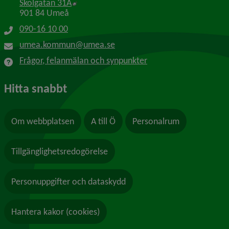
Länk till annan webbplats, öppnas i nytt f
Skolgatan 31A
901 84 Umeå
090-16 10 00
umea.kommun@umea.se
Frågor, felanmälan och synpunkter
Hitta snabbt
Om webbplatsen
A till Ö
Personalrum
Tillgänglighetsredogörelse
Personuppgifter och dataskydd
Hantera kakor (cookies)