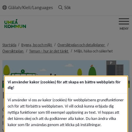
ll innehållet
Giälah/Kieli/Languages
Sök
MENY
nivå i brödsmulenavigeringen
nivå i brödsmule
Startsida
Bygga, bo och miljö
Översiktsplan och detaljplaner
nivå i brödsmulenavigeringen
nivå i brödsmulenavigeringen
nivå i bröd
Översiktsplan
Teman – hur är det tänkt
Miljö, hälsa och säkerhet
Vi använder kakor (cookies) för att skapa en bättre webbplats för
dig!
Miljö, hälsa och säkerhet
Vi använder vi oss av kakor (cookies) för webbplatsens grundfunktioner
och för att förbättra webbplatsen. Vi vill också kunna erbjuda dig
Översiktsplanens strategi är att beakta miljö- och 
nyttiga funktioner som till exempel uppläsning av text. Vi hoppas att
riskfaktorer för att ge möjlighet att ange lämpligaste 
det känns okej och att du godkänner alla kakor. Du kan ändra vilka
lokalisering och struktur för olika anläggningar samt 
kakor som får användas genom att klicka på inställningar.
verksamheter. Därtill även exempelvis skyddsavstånd till 