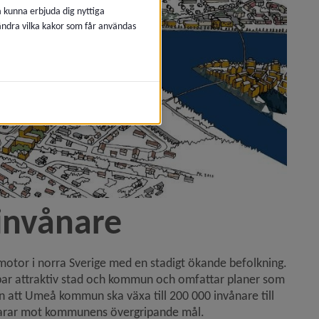
å kunna erbjuda dig nyttiga
 ändra vilka kakor som får användas
invånare
otor i norra Sverige med en stadigt ökande befolkning. 
bar attraktiv stad och kommun och omfattar planer som 
nen att Umeå kommun ska växa till 200 000 invånare till 
svarar mot kommunens övergripande mål. 