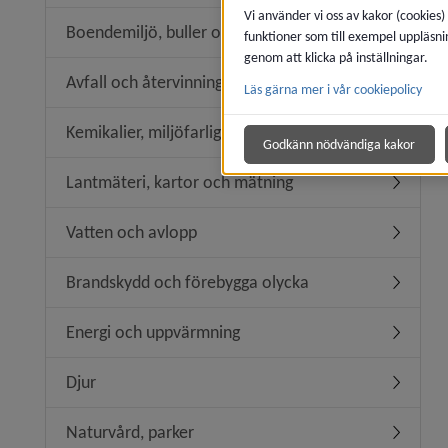
Vi använder vi oss av kakor (cookies)
Boendemiljö, buller och luftkvalitet
funktioner som till exempel uppläsni
Undermeny
genom att klicka på inställningar.
Avfall och återvinning
Läs gärna mer i vår cookiepolicy
Undermeny
Kemikalier, miljöfarlig verksamhet
Undermeny
Godkänn nödvändiga kakor
Lantmäteri, kartor och mätning
Undermen
Vatten och avlopp
Undermen
Brandskydd och förebygga olycka
Undermen
Energi och uppvärmning
Undermen
Djur
Undermen
Naturvård, parker
Undermen