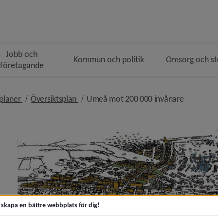
Jobb och
Kommun och politik
Omsorg och s
företagande
gen
nivå i brödsmulenavigeringen
nivå i brödsmulenavigeringen
nivå i br
jplaner
Översiktsplan
Umeå mot 200 000 invånare
y för Samhällsutveckling och hållbarhet
 för Bygga nytt, ändra eller riva
t skapa en bättre webbplats för dig!
y för Bostäder