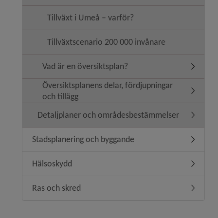
Tillväxt i Umeå – varför?
Tillväxtscenario 200 000 invånare
Vad är en översiktsplan?
Undermen
Översiktsplanens delar, fördjupningar
Undermeny
och tillägg
Detaljplaner och områdesbestämmelser
Undermen
Stadsplanering och byggande
Undermen
Hälsoskydd
Undermen
Ras och skred
Undermen