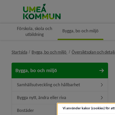
Förskola, skola och
Bygga, bo och miljö
utbildning
nivå i brödsmulenavigerin
Startsida
Bygga, bo och miljö
Översiktsplan och detal
Bygga, bo och miljö
Samhällsutveckling och hållbarhet
Undermen
Bygga nytt, ändra eller riva
Undermeny
Vi använder kakor (cookies) för at
Bostäder
Undermen