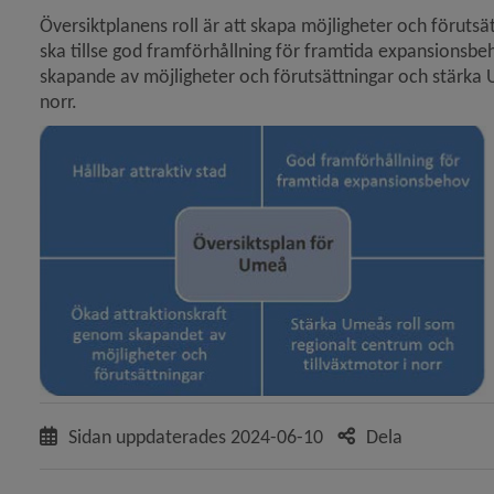
Översiktplanens roll är att skapa möjligheter och förutsä
 för Översiktsplan och detaljplaner
ska tillse god framförhållning för framtida expansionsbeh
skapande av möjligheter och förutsättningar och stärka U
norr.
y för Översiktsplan
y för Samlad bedömning av översiktsplanens hållbarhet
y för Teman – hur är det tänkt
y för Umeå mot 200 000 invånare
Sidan uppdaterades
2024-06-10
Dela