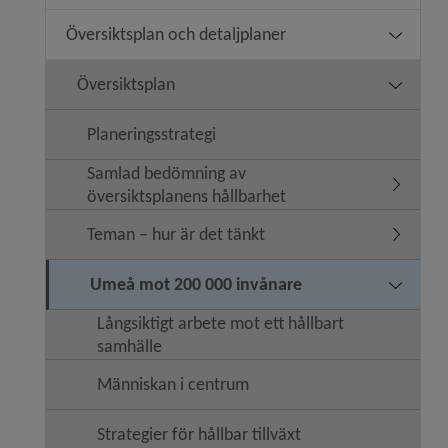
Översiktsplan och detaljplaner
Undermeny
Översiktsplan
Undermen
Planeringsstrategi
Samlad bedömning av
Undermen
översiktsplanens hållbarhet
Teman – hur är det tänkt
Undermen
Umeå mot 200 000 invånare
Undermen
Långsiktigt arbete mot ett hållbart
samhälle
Människan i centrum
Strategier för hållbar tillväxt