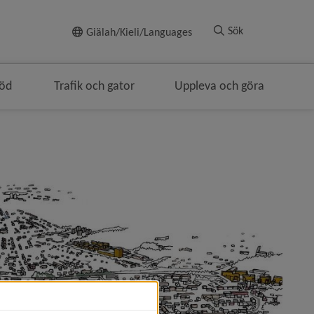
Till innehållet
Sök
Giälah/Kieli/Languages
töd
Trafik och gator
Uppleva och göra
ödsmulenavigeringen