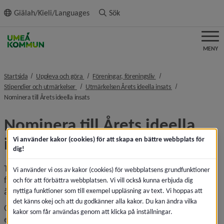
ll innehållet
Giälah/Kieli/Languages
Sök
MENY
nivå i brödsmulenavigeringen
nivå i brödsmulenavigeri
Startsida
Uppleva och göra
Föreningar, föreningsliv
nivå i brödsmulenavigeringen
nivå i brödsmulena
Stipendier och utmärkelser
Utmärkelsen Årets ideella insats
nivå i brödsmulenavigeringen
Nominera till Årets ideella insats
Nominera till Årets ideella 
insats
Vi använder kakor (cookies) för att skapa en bättre webbplats för
dig!
Till och med 11 november 2025 kan du nominera den 
Vi använder vi oss av kakor (cookies) för webbplatsens grundfunktioner
förening eller organisation som du tycker förtjänar att bli 
och för att förbättra webbplatsen. Vi vill också kunna erbjuda dig
årets ideella insats.
nyttiga funktioner som till exempel uppläsning av text. Vi hoppas att
det känns okej och att du godkänner alla kakor. Du kan ändra vilka
Observera att du ska nominera en förening och inte en 
kakor som får användas genom att klicka på inställningar.
enskild person. Fyll inte i andras personuppgifter, 