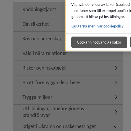
Vi använder vi oss av kakor (cookies)
Räddningstjänst
funktioner som till exempel uppläsni
Undermen
genom att klicka på inställningar.
Din säkerhet
Läs gärna mer i vår cookiepolicy
Undermen
Kris och beredskap
Undermen
Godkänn nödvändiga kakor
Våld i nära relationer
Risker och riskobjekt
Undermeny
Brottsförebyggande arbete
Undermen
Trygga miljöer
Undermen
Utbildningar, Umeåregionens
Undermen
brandförsvar
Kriget i Ukraina och säkerhetsläget
Undermeny