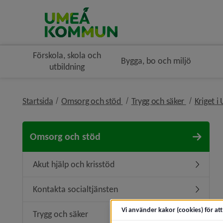
Förskola, skola och
Bygga, bo och miljö
utbildning
nivå i brödsmulenavigeringe
nivå i brö
Startsida
Omsorg och stöd
Trygg och säker
Kriget i
Omsorg och stöd
Akut hjälp och krisstöd
Undermeny
Kontakta socialtjänsten
Undermen
Vi använder kakor (cookies) för at
Trygg och säker
Undermen