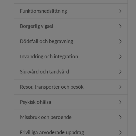
Funktionsnedsättning
Undermen
Borgerlig vigsel
Undermeny
Dödsfall och begravning
Undermen
Invandring och integration
Undermeny
Sjukvård och tandvård
Undermen
Resor, transporter och besök
Undermen
Psykisk ohälsa
Undermen
Missbruk och beroende
Undermen
Frivilliga arvoderade uppdrag
Undermeny