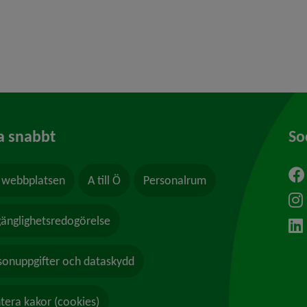
y för Våld och hot
a snabbt
So
webbplatsen
A till Ö
Personalrum
ytt fönster.
lgänglighetsredogörelse
sonuppgifter och dataskydd
tera kakor (cookies)