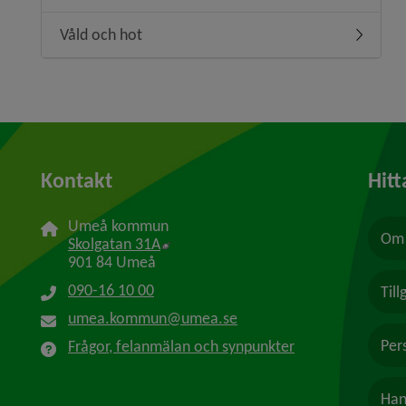
Våld och hot
Undermen
Kontakt
Hitt
Umeå kommun
Om 
Länk till annan webbplats, öppnas i n
Skolgatan 31A
901 84 Umeå
090-16 10 00
Til
umea.kommun@umea.se
Per
Frågor, felanmälan och synpunkter
Han