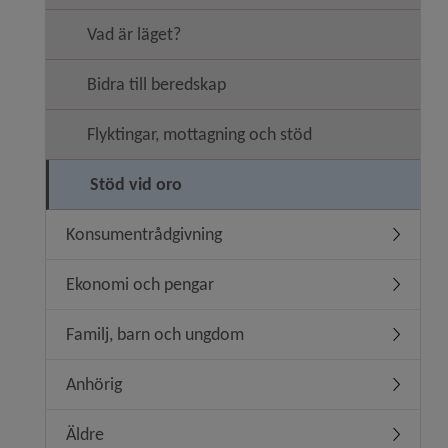
Vad är läget?
Bidra till beredskap
Flyktingar, mottagning och stöd
Stöd vid oro
Konsumentrådgivning
Undermen
Ekonomi och pengar
Undermen
Familj, barn och ungdom
Undermen
Anhörig
Undermen
Äldre
Undermen