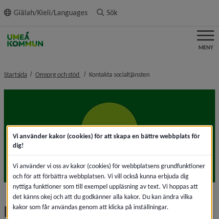
ll innehållet
Giälah/Kieli/Languages
Sök
MENY
nivå i brödsmulenavigeringen
nivå i brödsmulenavigerin
Startsida
Omsorg och stöd
Kontakta socialtjänsten
Vi använder kakor (cookies) för att skapa en bättre webbplats för
dig!
Vi använder vi oss av kakor (cookies) för webbplatsens grundfunktioner
och för att förbättra webbplatsen. Vi vill också kunna erbjuda dig
nyttiga funktioner som till exempel uppläsning av text. Vi hoppas att
det känns okej och att du godkänner alla kakor. Du kan ändra vilka
Kontakta socialtjänsten
kakor som får användas genom att klicka på inställningar.