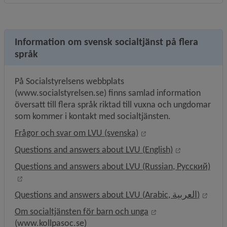
Information om svensk socialtjänst på flera
språk
På Socialstyrelsens webbplats 
(www.socialstyrelsen.se) finns samlad information 
översatt till flera språk riktad till vuxna och ungdomar 
som kommer i kontakt med socialtjänsten.
Länk till annan webbpl
Frågor och svar om LVU (svenska)
Länk till ann
Questions and answers about LVU (English)
Questions and answers about LVU (Russian, Pусский)
Länk till annan webbplats, öppnas i nytt fönster.
Länk 
Questions and answers about LVU (Arabic, العربية)
Länk till annan webb
Om socialtjänsten för barn och unga
(www.kollpasoc.se)