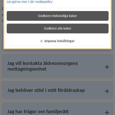
Läs gärna mer i vår cookiepolicy
Du kan kontakta socialtjänsten om du behöver stöd själv 
eller är orolig för någon annan. Vi lyssnar, svarar på frågor 
Godkänn nödvändiga kakor
och hjälper dig vidare till rätt stöd.
Godkänn alla kakor
Jag behöver hjälp åt mig själv, ett barn
Anpassa inställningar
eller närstående
Jag vill kontakta äldreomsorgens
mottagningsenhet
Jag behöver stöd i mitt föräldraskap
Jag har frågor om familjerätt