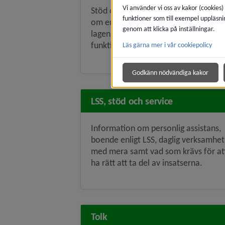
Vi använder vi oss av kakor (cookies)
Stöd och bistånd som du kan ansöka
funktioner som till exempel uppläsni
om enligt Socialtjänstlagen (SoL) och
genom att klicka på inställningar.
lagen om stöd och service för vissa
funktionshindrade (LSS).
Läs gärna mer i vår cookiepolicy
Godkänn nödvändiga kakor
LSS, stöd och service
Information om personlig assistans,
boende enligt LSS, daglig verksamhet
med mera samt vad som krävs för at
ha rätt att ta del av insatserna.
Tolk