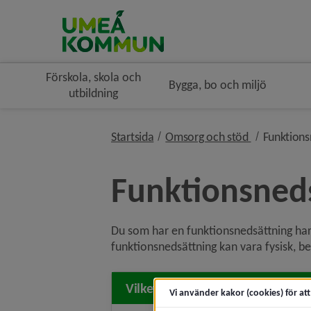
Förskola, skola och
Bygga, bo och miljö
utbildning
nivå i bröds
Startsida
Omsorg och stöd
Funktions
Funktionsned
Du som har en funktionsnedsättning har rä
funktionsnedsättning kan vara fysisk, be
Vilket stöd kan man få?
Vi använder kakor (cookies) för at