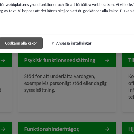
 för webbplatsens grundfunktioner och för att förbättra webbplatsen. Vi vill ocks
ng av text. Vi hoppas att det känns okej och att du godkänner alla kakor. Du kan
Fritidsaktiviteter och insatser för dig
St
som lever med en
so
funktionsnedsättning.
fu
ps
Godkänn alla kakor
Anpassa inställningar
Psykisk funktionsnedsättning
Ti
Stöd för att underlätta vardagen,
Ko
exempelvis personligt stöd eller daglig
of
t
sysselsättning.
In
te
Funktionshinderfrågor,
Hj