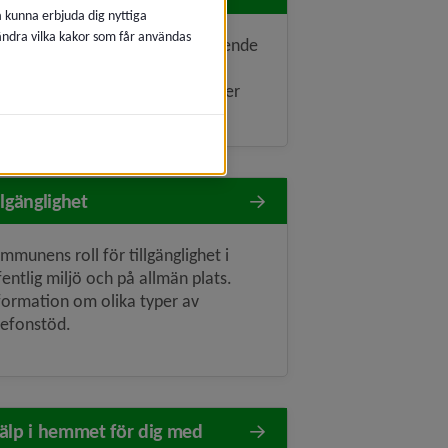
å kunna erbjuda dig nyttiga
 ändra vilka kakor som får användas
öd till dig som hjälper en närstående
m är långvarigt sjuk,
nktionshindrad, har missbruk eller
ykisk ohälsa.
llgänglighet
mmunens roll för tillgänglighet i
fentlig miljö och på allmän plats.
formation om olika typer av
lefonstöd.
älp i hemmet för dig med