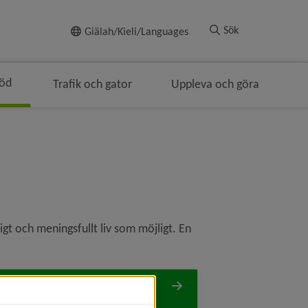
Till innehållet
Sök
Giälah/Kieli/Languages
töd
Trafik och gator
Uppleva och göra
gt och meningsfullt liv som möjligt. En 
hörig till någon med
nktionsnedsättning