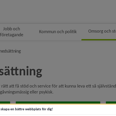
Jobb och
Omsorg och s
Kommun och politik
företagande
mulenavigeringen
nivå i brödsmulenavigeringen
nedsättning
sättning
tt att få stöd och service för att kunna leva ett så självständi
gåvningsmässig eller psykisk.
Fritidsaktiviteter och
An
t skapa en bättre webbplats för dig!
mötesplatser
fu