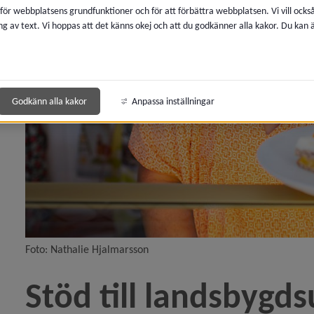
 för webbplatsens grundfunktioner och för att förbättra webbplatsen. Vi vill ocks
ng av text. Vi hoppas att det känns okej och att du godkänner alla kakor. Du kan
y för Pågående landsbygdsprojekt
Godkänn alla kakor
Anpassa inställningar
y för Sök landsbygdsstöd
Foto: Nathalie Hjalmarsson
Stöd till landsbygds