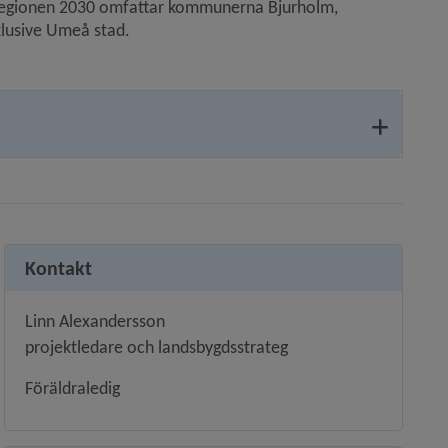
åregionen 2030 omfattar kommunerna Bjurholm, 
lusive Umeå stad. 
l annan webbplats, öppnas i nytt fönster.
Kontakt
Linn Alexandersson
projektledare och landsbygdsstrateg
Föräldraledig