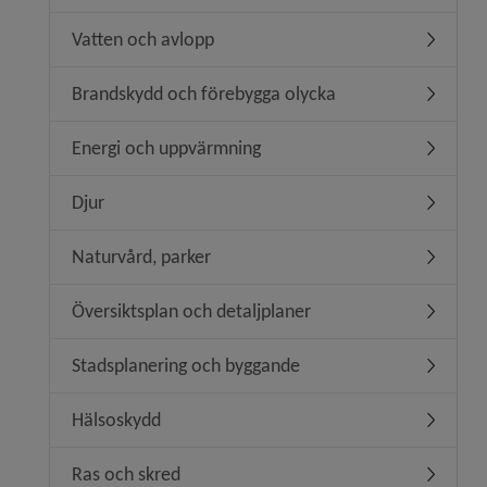
Vatten och avlopp
Undermen
Brandskydd och förebygga olycka
Undermen
Energi och uppvärmning
Undermen
Djur
Undermen
Naturvård, parker
Undermen
Översiktsplan och detaljplaner
Undermeny
Stadsplanering och byggande
Undermen
Hälsoskydd
Undermen
Ras och skred
Undermen