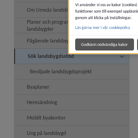
Vi använder vi oss av kakor (cookies)
Om Umeås landsbygder
funktioner som till exempel uppläsni
genom att klicka på inställningar.
Planer och program för Umeås
Läs gärna mer i vår cookiepolicy
landsbygder
Pågående landsbygdsprojekt
Undermen
Godkänn nödvändiga kakor
Sök landsbygdsstöd
Undermen
Beviljade landsbygdsprojekt
Byaplaner
Hemsändning
Mobilt byakontor
Ung på landsbygd