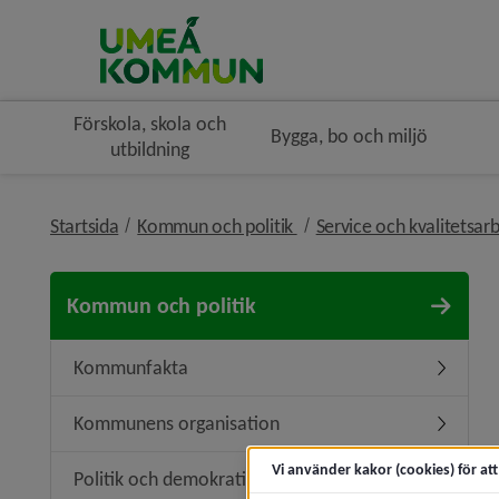
Förskola, skola och
Bygga, bo och miljö
utbildning
nivå i brödsmulenavigerin
Startsida
Kommun och politik
Service och kvalitetsar
Kommun och politik
Kommunfakta
Underme
Kommunens organisation
Undermen
Vi använder kakor (cookies) för at
Politik och demokrati
Undermeny