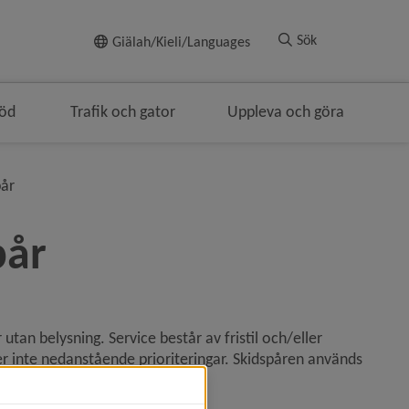
Till innehållet
Sök
Giälah/Kieli/Languages
töd
Trafik och gator
Uppleva och göra
eringen
nivå i brödsmulenavigeringen
pår
pår
utan belysning. Service består av fristil och/eller 
er inte nedanstående prioriteringar. Skidspåren används 