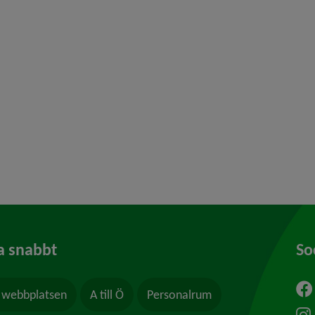
y för Dataskydd, personuppgifter
y för Konsumentvägledning
 för Borgerlig vigsel
y för Kris och beredskap
y för Felanmälan
a snabbt
So
webbplatsen
A till Ö
Personalrum
ytt fönster.