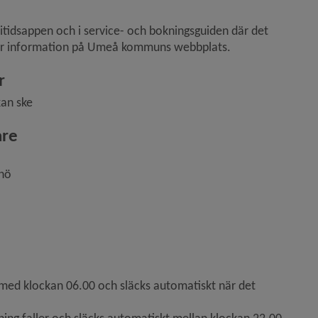
itidsappen och i service- och bokningsguiden där det 
mer information på Umeå kommuns webbplats.
r
kan ske
are
snö
 med klockan 06.00 och släcks automatiskt när det 