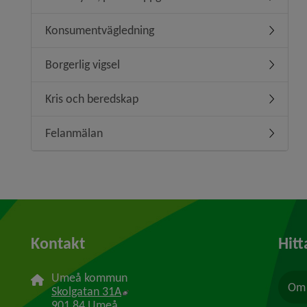
Undermen
Konsumentvägledning
Undermen
Borgerlig vigsel
Undermeny
Kris och beredskap
Undermen
Felanmälan
Undermen
Kontakt
Hitt
Umeå kommun
Om 
Länk till annan webbplats, öppnas i n
Skolgatan 31A
901 84 Umeå