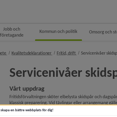
Jobb och
Kommun och politik
Omsorg och s
företagande
gen
nivå i brödsmulenavigeringen
nivå i brödsmulenavigeringen
nivå i brödsmulenavig
bete
Kvalitetsdeklarationer
Fritid, drift
Servicenivåer skids
Servicenivåer skids
Vårt uppdrag
ny för Kommunfakta
Fritidsförvaltningen sköter elbelysta skidspår och dagspår 
y för Kommunens organisation
klassisk preparering. Vid tävlingar eller arrangemang gäll
sommartid som motionsspår.
t skapa en bättre webbplats för dig!
 för Politik och demokrati