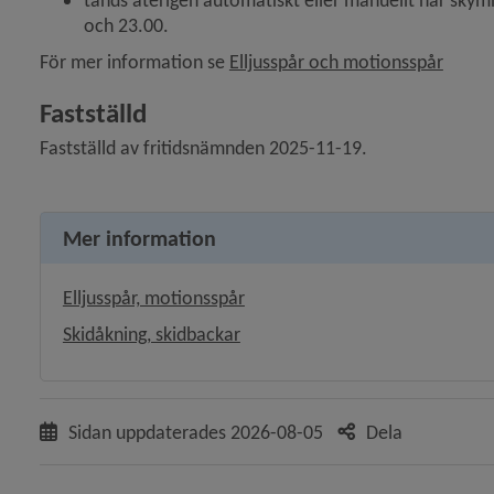
tänds återigen automatiskt eller manuellt när skymn
och 23.00.
För mer information se 
Elljusspår och motionsspår
Fastställd
Fastställd av fritidsnämnden 2025-11-19.
Mer information
Elljusspår, motionsspår
Skidåkning, skidbackar
Sidan uppdaterades
2026-08-05
Dela