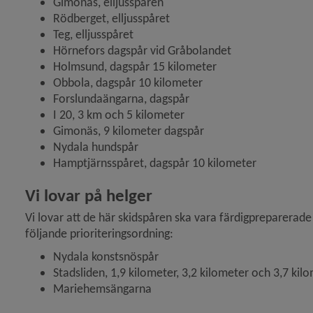
Gimonäs, elljusspåren
Rödberget, elljusspåret
Teg, elljusspåret
Hörnefors dagspår vid Gråbolandet
Holmsund, dagspår 15 kilometer
Obbola, dagspår 10 kilometer
Forslundaängarna, dagspår
I 20, 3 km och 5 kilometer
Gimonäs, 9 kilometer dagspår
Nydala hundspår
Hamptjärnsspåret, dagspår 10 kilometer
Vi lovar på helger
 för Fritid, bad
Vi lovar att de här skidspåren ska vara färdigpreparerade he
följande prioriteringsordning:
 för Fritid, drift
Nydala konstsnöspår
Stadsliden, 1,9 kilometer, 3,2 kilometer och 3,7 kil
Mariehemsängarna