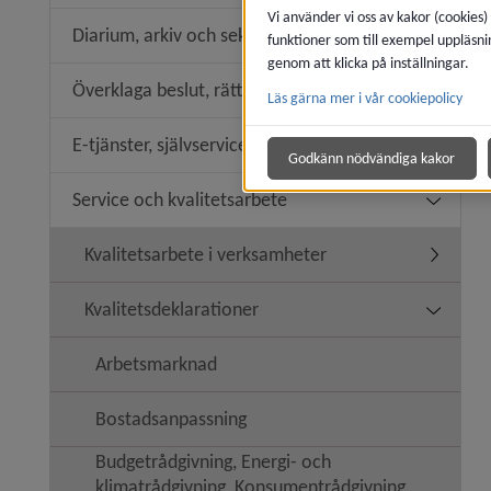
Vi använder vi oss av kakor (cookies)
Diarium, arkiv och sekretess
funktioner som till exempel uppläsni
Undermen
genom att klicka på inställningar.
Överklaga beslut, rättssäkerhet
Läs gärna mer i vår cookiepolicy
Undermeny
E-tjänster, självservice
Undermeny
Godkänn nödvändiga kakor
Service och kvalitetsarbete
Undermeny
Kvalitetsarbete i verksamheter
Undermen
Kvalitetsdeklarationer
Undermeny
Arbetsmarknad
Bostadsanpassning
Budgetrådgivning, Energi- och
klimatrådgivning, Konsumentrådgivning