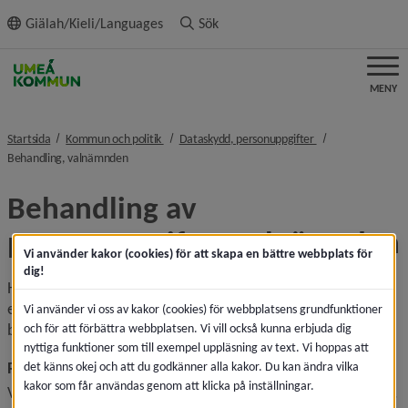
ll innehållet
Giälah/Kieli/Languages
Sök
MENY
nivå i brödsmulenavigeringen
nivå i brödsmulena
Startsida
Kommun och politik
Dataskydd, personuppgifter
nivå i brödsmulenavigeringen
Behandling, valnämnden
Behandling av 
personuppgifter, valnämnden
Vi använder kakor (cookies) för att skapa en bättre webbplats för
dig!
Här kan du ta del av hur dina uppgifter behandlas, till 
exempel syftet med behandlingen, den lagliga grunden för 
Vi använder vi oss av kakor (cookies) för webbplatsens grundfunktioner
behandlingen och hur länge uppgifterna kommer sparas.
och för att förbättra webbplatsen. Vi vill också kunna erbjuda dig
nyttiga funktioner som till exempel uppläsning av text. Vi hoppas att
Röstmottagare valdagen
det känns okej och att du godkänner alla kakor. Du kan ändra vilka
kakor som får användas genom att klicka på inställningar.
Vi behöver spara och behandla dina ifyllda personuppgifter. 