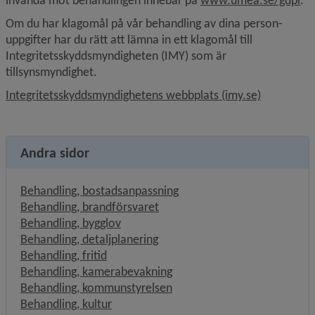
invända mot behandlingen innebär på 
www.umea.se/gdpr
.
Om du har klagomål på vår behandling av dina person­
uppgifter har du rätt att lämna in ett klagomål till 
Integritetsskyddsmyndigheten (IMY) som är 
tillsynsmyndighet.
Länk till 
Integritetsskyddsmyndighetens webbplats (imy.se)
Andra sidor
Behandling, bostadsanpassning
Behandling, brandförsvaret
Behandling, bygglov
Behandling, detaljplanering
Behandling, fritid
Behandling, kamerabevakning
Behandling, kommunstyrelsen
Behandling, kultur