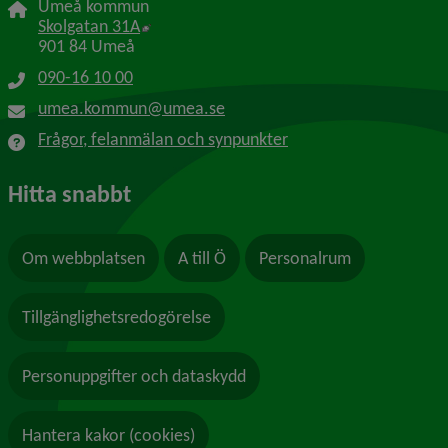
Umeå kommun
Länk till annan webbplats, öppnas i nytt f
Skolgatan 31A
901 84 Umeå
090-16 10 00
umea.kommun@umea.se
Frågor, felanmälan och synpunkter
Hitta snabbt
Om webbplatsen
A till Ö
Personalrum
Tillgänglighetsredogörelse
Personuppgifter och dataskydd
Hantera kakor (cookies)