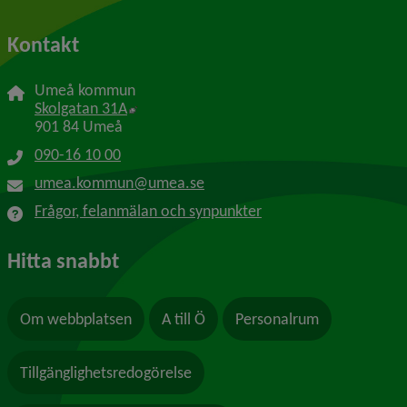
Kontakt
Umeå kommun
Länk till annan webbplats, öppnas i nytt f
Skolgatan 31A
901 84 Umeå
090-16 10 00
umea.kommun@umea.se
Frågor, felanmälan och synpunkter
Hitta snabbt
Om webbplatsen
A till Ö
Personalrum
Tillgänglighetsredogörelse