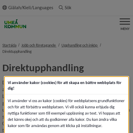
ll innehållet
Giälah/Kieli/Languages
Sök
MENY
nivå i brödsmulenavigeringen
nivå i brödsmulenavig
Startsida
Jobb och företagande
Upphandling och inköp
nivå i brödsmulenavigeringen
Direktupphandling
Direktupphandling
Direktupphandling är upphandling utan krav på 
Vi använder kakor (cookies) för att skapa en bättre webbplats för
dig!
anbudsförfarande enligt lagen om offentlig upphandling, 
LOU. Direkt­upphandling kan ske om det inte finns något 
Vi använder vi oss av kakor (cookies) för webbplatsens grundfunktioner
gällande ramavtal och om värdet av det som ska 
och för att förbättra webbplatsen. Vi vill också kunna erbjuda dig
upphandlas är lågt. Verksamheter inom Umeå kommun kan 
nyttiga funktioner som till exempel uppläsning av text. Vi hoppas att
själv genomföra direktupphandling om värdet är högst 50 
det känns okej och att du godkänner alla kakor. Du kan ändra vilka
000 kronor avseende varor och 300 000 kronor avseende 
kakor som får användas genom att klicka på inställningar.
tjänster. Om det uppskattade värdet på köpet överstiger 