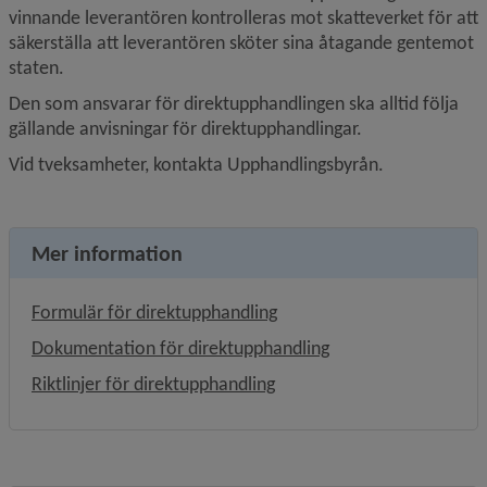
vinnande leverantören kontrolleras mot skatteverket för att 
säkerställa att leverantören sköter sina åtagande gentemot 
staten.
Den som ansvarar för direktupphandlingen ska alltid följa 
gällande anvisningar för direktupphandlingar.
Vid tveksamheter, kontakta Upphandlingsbyrån.
Mer information
, 35.8 kB, öppnas i nytt fön
Formulär för direktupphandling
, 67.6 kB, öppnas i n
Dokumentation för direktupphandling
, 91.1 kB, öppnas i nytt föns
Riktlinjer för direktupphandling