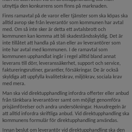
utnyttja den konkurrens som finns på marknaden.
Finns ramavtal på de varor eller tjänster som ska köpas ska 
alltid avrop ske från leverantör som kommunen har avtal 
med. Om så inte sker är detta ett avtalsbrott och 
kommunen kan komma att bli skadeståndsskyldig. Det är 
inte tillåtet att handla på stan eller av leverantörer som 
inte har avtal med kommunen. I de ramavtal som 
kommunen upphandlat ingår i regel alltid bland annat 
leverans till dörr, leveranssäkerhet, support och service, 
fakturerings­rutiner, garantier, försäkringar. De är också 
skyldiga att uppfylla kvalitetskrav, miljökrav, sociala krav 
med mera.
Man ska vid direktupphandling infordra offerter eller anbud 
från tänkbara leverantörer samt om möjligt genomföra 
prisjämförelser och andra undersökningar. Huvudregeln är 
att alltid infordra skriftliga anbud. Vid direktupphandling ska 
kommunens formulär för direktupphandling användas.
Innan beslut om leverantör vid direktupphandling ska den 