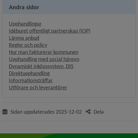
Andra sidor
Upphandlingar
Idéburet offentligt partnerskap (IOP)
Lämna anbud
Regler och policy
Hur man fakturerar kommunen
Upphandling med social hänsyn
Dynamiskt inköpssystem, DIS
Direktupphandling
Informationsträffar
Utförare och leverantörer
Sidan uppdaterades
2025-12-02
Dela