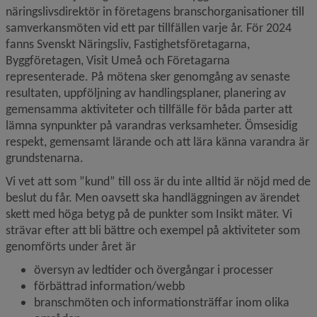
näringslivsdirektör in företagens bransch­organisationer till 
samverkansmöten vid ett par tillfällen varje år. För 2024 
fanns Svenskt Näringsliv, Fastighetsföretagarna, 
Byggföretagen, Visit Umeå och Företagarna 
representerade. På mötena sker genomgång av senaste 
resultaten, uppföljning av handlings­planer, planering av 
gemensamma aktiviteter och tillfälle för båda parter att 
lämna synpunkter på varandras verksamheter. Ömsesidig 
respekt, gemensamt lärande och att lära känna varandra är 
grundstenarna.
Vi vet att som ”kund” till oss är du inte alltid är nöjd med de 
beslut du får. Men oavsett ska handläggningen av ärendet 
skett med höga betyg på de punkter som Insikt mäter. Vi 
strävar efter att bli bättre och exempel på aktiviteter som 
genomförts under året är
översyn av ledtider och övergångar i processer
förbättrad information/webb
branschmöten och informationsträffar inom olika 