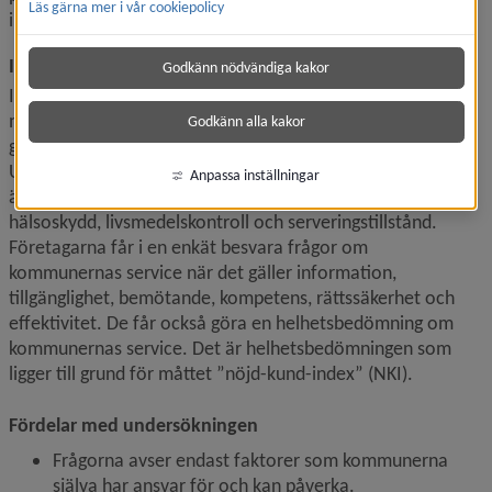
Läs gärna mer i vår cookiepolicy
invånare ligger Umeå på plats 33 av 67.
Insikt från SKR – vår viktigaste mätning
Godkänn nödvändiga kakor
Insikt är en servicemätning av kommunernas 
myndighetsutövning och service gentemot företag. Den 
Godkänn alla kakor
görs av SKR, Sveriges kommuner och regioner. 
Undersökningen genomförs bland företagare som haft ett 
Anpassa inställningar
ärende inom myndighets­områdena bygglov, miljö- och 
hälsoskydd, livsmedelskontroll och serveringstillstånd. 
Företagarna får i en enkät besvara frågor om 
kommunernas service när det gäller information, 
tillgänglighet, bemötande, kompetens, rättssäkerhet och 
effektivitet. De får också göra en helhetsbedömning om 
kommunernas service. Det är helhetsbedömningen som 
ligger till grund för måttet ”nöjd-kund-index” (NKI).
Fördelar med undersökningen
Frågorna avser endast faktorer som kommunerna 
själva har ansvar för och kan påverka.