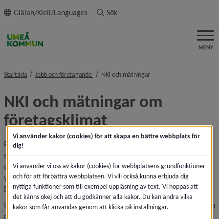
ll innehållet
Giälah/Kieli/Languages
Sök
MENY
nivå i brödsmulenavigeringen
nivå i brödsmulenavigerin
Startsida
Jobb och företagande
NKI och mätningar
NKI och mätningar om 
företagsklimat
Vi använder kakor (cookies) för att skapa en bättre webbplats för
För att fortsätta utveckla och förbättra Umeå kommuns 
dig!
service är det viktigt för oss att veta vad företagare tycker 
om det vi gör. Förutom direkt dialog med företagare deltar 
Vi använder vi oss av kakor (cookies) för webbplatsens grundfunktioner
och för att förbättra webbplatsen. Vi vill också kunna erbjuda dig
vi i ett antal NKI (nöjd kund index)-mätningar och rankingar. 
nyttiga funktioner som till exempel uppläsning av text. Vi hoppas att
Det är viktiga verktyg för oss i vår verksamhetsutveckling.
det känns okej och att du godkänner alla kakor. Du kan ändra vilka
I årets mätning (resultatet för 2025) placerar sig kommunen 
kakor som får användas genom att klicka på inställningar.
på plats 114 av 199. I kategorin med städer över 40 000 