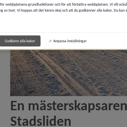
 för webbplatsens grundfunktioner och för att förbättra webbplatsen. Vi vill ocks
å blev SM-veckan)
ng av text. Vi hoppas att det känns okej och att du godkänner alla kakor. Du kan
gen till SM-veckan i Umeå)
i Umeå certifieras som ett hållbart evenemang)
Godkänn alla kakor
Anpassa inställningar
 växer fram på Stadsliden)
drar till SM-veckan)
an är biljetten som ger tillbaka till föreningslivet)
En mästerskapsarena
Stadsliden