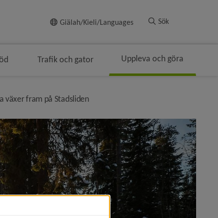
Till innehållet
Sök
Giälah/Kieli/Languages
Uppleva och göra
töd
Trafik och gator
ringen
nivå i brödsmulenavigeringen
 växer fram på Stadsliden