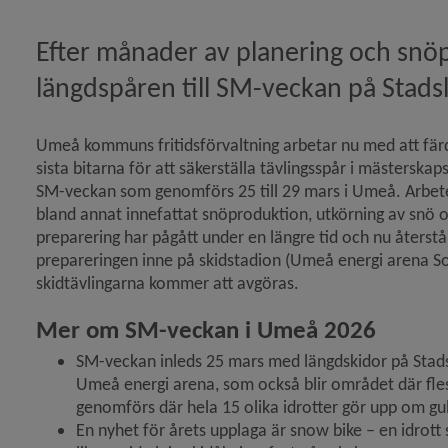
Efter månader av planering och snö
längdspåren till SM-veckan på Stadsli
Umeå kommuns fritidsförvaltning arbetar nu med att färdi
sista bitarna för att säkerställa tävlingsspår i mästerskaps
SM-veckan som genomförs 25 till 29 mars i Umeå. Arbete
bland annat innefattat snöproduktion, utkörning av snö o
preparering har pågått under en längre tid och nu återstå
prepareringen inne på skidstadion (Umeå energi arena Sol
skidtävlingarna kommer att avgöras.
Mer om SM-veckan i Umeå 2026
SM-veckan inleds 25 mars med längdskidor på Stads
Umeå energi arena, som också blir området där flest
genomförs där hela 15 olika idrotter gör upp om gu
En nyhet för årets upplaga är snow bike – en idrott