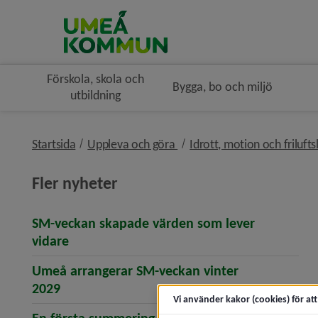
Förskola, skola och
Bygga, bo och miljö
utbildning
nivå i brödsmulenavigeringe
Startsida
Uppleva och göra
Idrott, motion och frilufts
Fler nyheter
SM-veckan skapade värden som lever
(öppnar artikeln SM-veckan skapade värde
vidare
Umeå arrangerar SM-veckan vinter
(öppnar artikeln Umeå arrangerar SM-vecka
2029
Vi använder kakor (cookies) för at