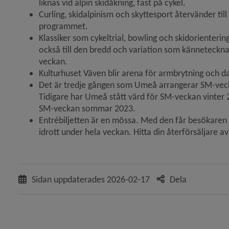
liknas vid alpin skidåkning, fast på cykel.
Curling, skidalpinism och skyttesport återvänder till 
programmet.
Klassiker som cykeltrial, bowling och skidorientering
också till den bredd och variation som känneteckn
veckan.
Kulturhuset Väven blir arena för armbrytning och da
Det är tredje gången som Umeå arrangerar SM-veck
Tidigare har Umeå stått värd för SM-veckan vinter 
SM-veckan sommar 2023.
Entrébiljetten är en mössa. Med den får besökaren ti
idrott under hela veckan. Hitta din återförsäljare a
Sidan uppdaterades
2026-02-17
Dela