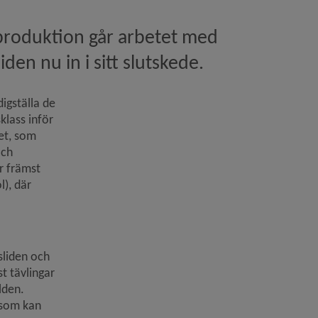
produktion går arbetet med 
den nu in i sitt slutskede.
gställa de 
klass inför 
t, som 
ch 
r främst 
), där 
liden och 
 tävlingar 
lden.
 som kan 