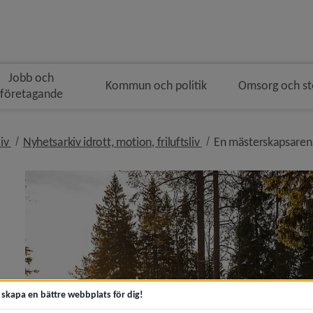
Jobb och
Kommun och politik
Omsorg och s
företagande
n
nivå i brödsmulenavigeringen
nivå i brödsmulenavige
liv
Nyhetsarkiv idrott, motion, friluftsliv
En mästerskapsarena
n som lever vidare)
n vinter 2029)
t skapa en bättre webbplats för dig!