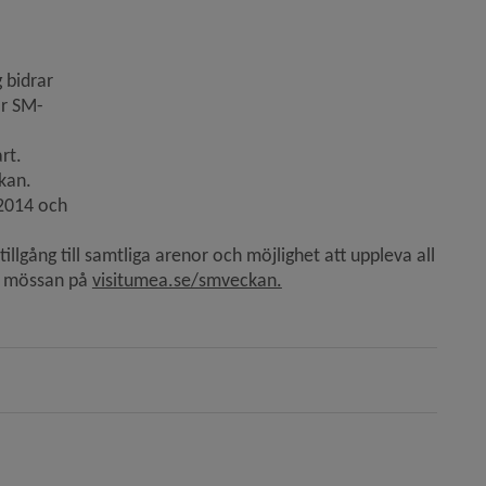
 bidrar 
ar SM-
rt.
an. 
2014 och 
llgång till samtliga arenor och möjlighet att uppleva all 
Länk till annan webbplats.
v mössan på 
visitumea.se/smveckan.