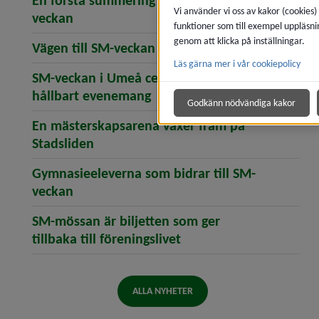
En första summering – så blev SM-
Vi använder vi oss av kakor (cookies)
(öppnar artikeln En första summering – s
veckan
funktioner som till exempel uppläsni
genom att klicka på inställningar.
(öppnar artikeln Vä
Vägen till SM-veckan i Umeå
Läs gärna mer i vår cookiepolicy
SM-veckan i Umeå certifieras som ett
(öppnar artikeln SM-veckan 
hållbart evenemang
Godkänn nödvändiga kakor
En mästerskapsarena växer fram på
(öppnar artikeln En mästerskapsarena
Stadsliden
Gymnasieeleverna som bidrar till SM-
(öppnar artikeln Gymnasieeleverna som bi
veckan
SM-mössan är biljetten som ger
(öppnar artikeln SM-möss
tillbaka till föreningslivet
ALLA NYHETER