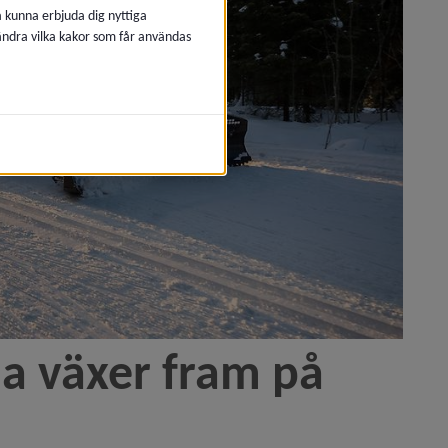
å kunna erbjuda dig nyttiga
 ändra vilka kakor som får användas
 växer fram på 