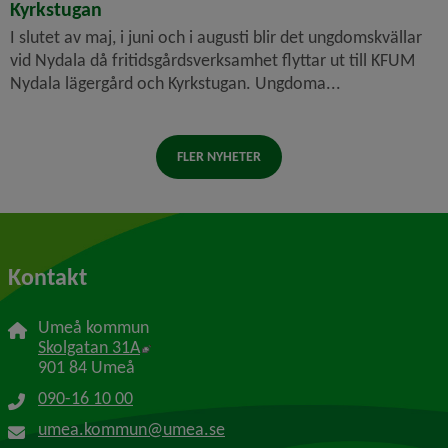
Kyrkstugan
I slutet av maj, i juni och i augusti blir det ungdomskvällar
vid Nydala då fritidsgårdsverksamhet flyttar ut till KFUM
Nydala lägergård och Kyrkstugan. Ungdoma...
FLER NYHETER
Kontakt
Umeå kommun
Länk till annan webbplats, öppnas i nytt f
Skolgatan 31A
901 84 Umeå
090-16 10 00
umea.kommun@umea.se