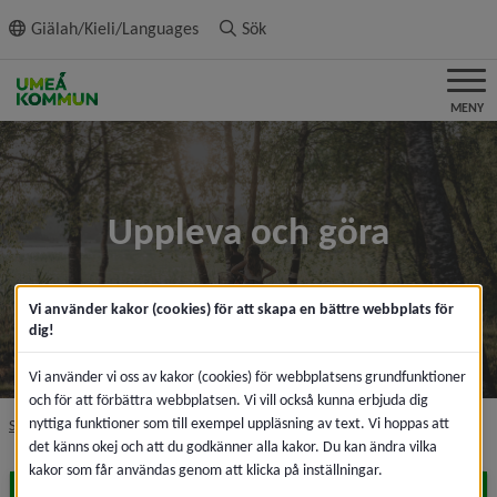
ll innehållet
Giälah/Kieli/Languages
Sök
MENY
Uppleva och göra
Vi använder kakor (cookies) för att skapa en bättre webbplats för
dig!
Vi använder vi oss av kakor (cookies) för webbplatsens grundfunktioner
och för att förbättra webbplatsen. Vi vill också kunna erbjuda dig
nyttiga funktioner som till exempel uppläsning av text. Vi hoppas att
nivå i brödsmulenavigeringen
Startsida
Uppleva och göra
det känns okej och att du godkänner alla kakor. Du kan ändra vilka
kakor som får användas genom att klicka på inställningar.