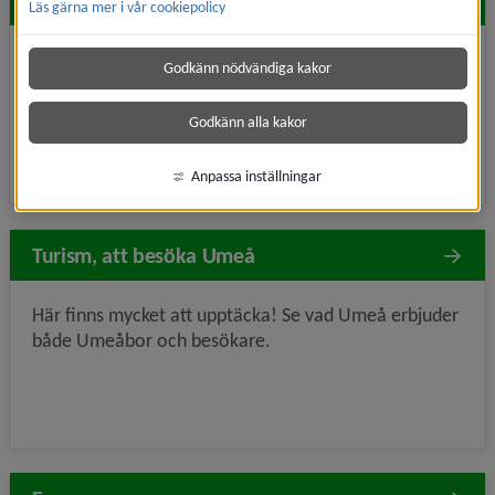
Hitta snabbt
Läs gärna mer i vår cookiepolicy
Aktiviteter, allmänhetens tider
Fritidsgårdar
Godkänn nödvändiga kakor
Fritid, funktionsnedsättning
Boka anläggning
Godkänn alla kakor
Parker och grönområden
Anpassa inställningar
Turism, att besöka Umeå
Här finns mycket att upptäcka! Se vad Umeå erbjuder
både Umeåbor och besökare.