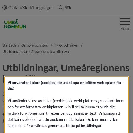
ll innehållet
Giälah/Kieli/Languages
Sök
MENY
nivå i brödsmulenavigeringen
nivå i brödsmulenavigeringen
Startsida
Omsorg och stöd
Trygg och säker
nivå i brödsmulenavigeringen
Utbildningar, Umeåregionens brandförsvar
Utbildningar, Umeåregionens 
brandförsvar
Vi använder kakor (cookies) för att skapa en bättre webbplats för
dig!
En viktig del i att vara en säker kommun är att utbilda 
allmänheten för att kunna förhindra eller begränsa skador 
Vi använder vi oss av kakor (cookies) för webbplatsens grundfunktioner
på grund av olyckor. Umeå kommun har som mål att den 
och för att förbättra webbplatsen. Vi vill också kunna erbjuda dig
nyttiga funktioner som till exempel uppläsning av text. Vi hoppas att
enskilde ska kunna påbörja en första skadebegränsande 
det känns okej och att du godkänner alla kakor. Du kan ändra vilka
åtgärd inom två minuter från det att en olycka upptäcks.
kakor som får användas genom att klicka på inställningar.