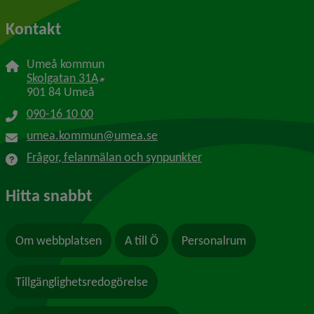
Kontakt
Umeå kommun
Länk till annan webbplats, öppnas i nytt f
Skolgatan 31A
901 84 Umeå
090-16 10 00
umea.kommun@umea.se
Frågor, felanmälan och synpunkter
Hitta snabbt
Om webbplatsen
A till Ö
Personalrum
Tillgänglighetsredogörelse