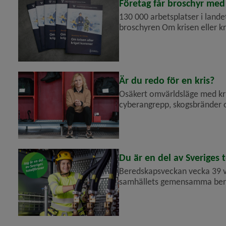
Företag får broschyr me
130 000 arbetsplatser i lande
broschyren Om krisen eller kriget kommer – beredskap för företag . Broschyren ger
företag råd om att förbereda 
Är du redo för en kris?
Osäkert omvärldsläge med kri
cyberangrepp, skogsbränder
beredskap − hur vi tillsamman
Fjäll...
Du är en del av Sveriges 
Beredskapsveckan vecka 39 va
samhällets gemensamma bered
kriser. Du är en viktig del a