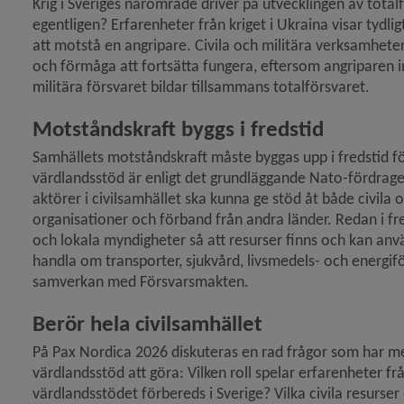
Krig i Sveriges närområde driver på utvecklingen av total
egentligen? Erfarenheter från kriget i Ukraina visar tydligt
att motstå en angripare. Civila och militära verksamhete
och förmåga att fortsätta fungera, eftersom angriparen inte
militära försvaret bildar tillsammans totalförsvaret.
Motståndskraft byggs i fredstid
Samhällets motståndskraft måste byggas upp i fredstid för 
värdlandsstöd är enligt det grundläggande Nato-fördrag
aktörer i civilsamhället ska kunna ge stöd åt både civila oc
organisationer och förband från andra länder. Redan i fre
och lokala myndigheter så att resurser finns och kan använd
handla om transporter, sjukvård, livsmedels- och energifö
samverkan med Försvarsmakten.
Berör hela civilsamhället
På Pax Nordica 2026 diskuteras en rad frågor som har me
värdlandsstöd att göra: Vilken roll spelar erfarenheter från
värdlandsstödet förbereds i Sverige? Vilka civila resurser 