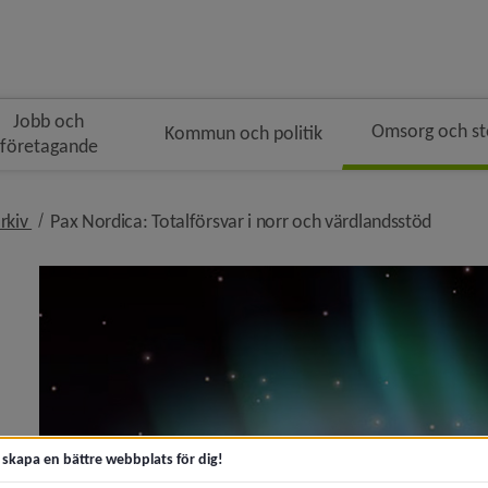
Jobb och
Omsorg och s
Kommun och politik
företagande
n
dsmulenavigeringen
nivå i brödsmulenavigeringen
nivå i 
rkiv
Pax Nordica: Totalförsvar i norr och värdlandsstöd
ga meddelanden i mobilen)
tikeln Kontaktvägar för att få stöd och hjälp)
 Beredskapsdagen tillbaka i höst)
t skapa en bättre webbplats för dig!