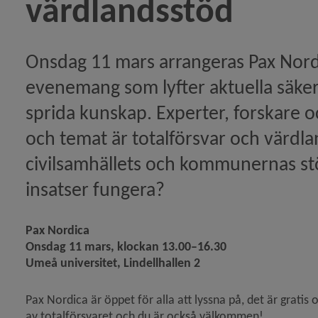
värdlandsstöd
r med råd om beredskap)
o för en kris?)
Onsdag 11 mars arrangeras Pax Nordi
ikeln Webbutbildning ökar din beredskap)
evenemang som lyfter aktuella säkerh
keln Du är en del av Sveriges totalförsvar)
sprida kunskap. Experter, forskare o
tikeln Stadsnära totalförsvarsövning i Umeå)
och temat är totalförsvar och värdla
civilsamhällets och kommunernas stöd 
et deltog i totalförsvarsövning)
insatser fungera?
mmunen höjer förmågan att hantera samhällsstörning
Pax Nordica
Onsdag 11 mars, klockan 13.00–16.30
Umeå universitet, Lindellhallen 2
de längs Norrlandskusten)
Pax Nordica är öppet för alla att lyssna på, det är grati
 utvecklar trygghetsarbetet under Brännbollsyran)
av totalförsvaret och du är också välkommen!