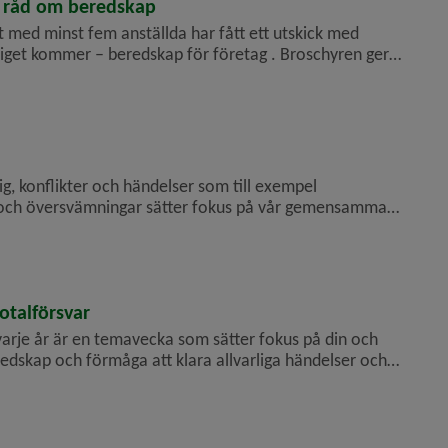
d råd om beredskap
t med minst fem anställda har fått ett utskick med
för kris eller krig och kommer från Myndighe...
g, konflikter och händelser som till exempel
 och översvämningar sätter fokus på vår gemensamma
s klarar av störningar och kriser i samhället. Eva-Lena
totalförsvar
rje år är en temavecka som sätter fokus på din och
skap och förmåga att klara allvarliga händelser och
v Umeå kommuns beredskap och Sveriges totalförsvar. F...