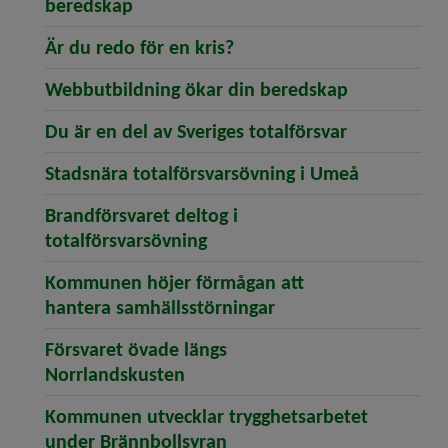
(öppnar artikeln Företag får broschy
beredskap
(öppnar artikeln Är du red
Är du redo för en kris?
(öppnar art
Webbutbildning ökar din beredskap
(öppnar arti
Du är en del av Sveriges totalförsvar
(öppnar ar
Stadsnära totalförsvarsövning i Umeå
Brandförsvaret deltog i
(öppnar artikeln Brandförsvar
totalförsvarsövning
Kommunen höjer förmågan att
(öppnar artikeln Ko
hantera samhällsstörningar
Försvaret övade längs
(öppnar artikeln Försvaret öva
Norrlandskusten
Kommunen utvecklar trygghetsarbetet
(öppnar artikeln Kommunen
under Brännbollsyran