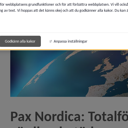
övningar i norra Sverige)
 för webbplatsens grundfunktioner och för att förbättra webbplatsen. Vi vill ocks
ng av text. Vi hoppas att det känns okej och att du godkänner alla kakor. Du kan
stas varje kvartal)
örsvaret övade i kommunen)
Godkänn alla kakor
Anpassa inställningar
ln Militära transporter genom länet)
 Vad är sant och falskt på nätet?)
lförsvar i norr och värdlandsstöd)
sledning övade)
ln Militära transporter genom länet)
Pax Nordica: Totalfö