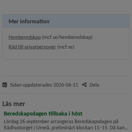
Mer information
Länk till annan webbplats, öppnas i nytt fön
Hemberedskap
 (mcf.se/hemberedskap)
Länk till annan webbplats, öppnas i 
Råd till privatpersoner
 (mcf.se)
Sidan uppdaterades
2026-06-11
Dela
Läs mer
Beredskapsdagen tillbaka i höst
Lördag 26 september arrangeras Beredskapsdagen på
Rådhustorget i Umeå, preliminärt klockan 11–15. Då kan