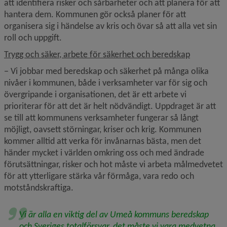
att identifiera risker och sårbarheter och att planera för att 
hantera dem. Kommunen gör också planer för att 
organisera sig i händelse av kris och övar så att alla vet sin 
roll och uppgift.
Trygg och säker, arbete för säkerhet och beredskap
− Vi jobbar med beredskap och säkerhet på många olika 
nivåer i kommunen, både i verksamheter var för sig och 
övergripande i organisationen, det är ett arbete vi 
prioriterar för att det är helt nödvändigt. Uppdraget är att 
se till att kommunens verksamheter fungerar så långt 
möjligt, oavsett störningar, kriser och krig. Kommunen 
kommer alltid att verka för invånarnas bästa, men det 
händer mycket i världen omkring oss och med ändrade 
förutsättningar, risker och hot måste vi arbeta målmedvetet 
för att ytterligare stärka vår förmåga, vara redo och 
motståndskraftiga.
Vi är alla en viktig del av Umeå kommuns beredskap 
och Sveriges totalförsvar, det måste vi vara medvetna 