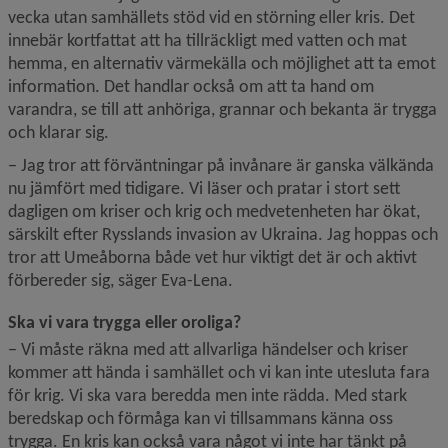
vecka utan samhällets stöd vid en störning eller kris. Det 
innebär kortfattat att ha tillräckligt med vatten och mat 
hemma, en alternativ värmekälla och möjlighet att ta emot 
information. Det handlar också om att ta hand om 
varandra, se till att anhöriga, grannar och bekanta är trygga 
och klarar sig.
− Jag tror att förväntningar på invånare är ganska välkända 
nu jämfört med tidigare. Vi läser och pratar i stort sett 
dagligen om kriser och krig och medvetenheten har ökat, 
särskilt efter Rysslands invasion av Ukraina. Jag hoppas och 
tror att Umeåborna både vet hur viktigt det är och aktivt 
förbereder sig, säger Eva-Lena.
Ska vi vara trygga eller oroliga?
− Vi måste räkna med att allvarliga händelser och kriser 
kommer att hända i samhället och vi kan inte utesluta fara 
för krig. Vi ska vara beredda men inte rädda. Med stark 
beredskap och förmåga kan vi tillsammans känna oss 
trygga. En kris kan också vara något vi inte har tänkt på 