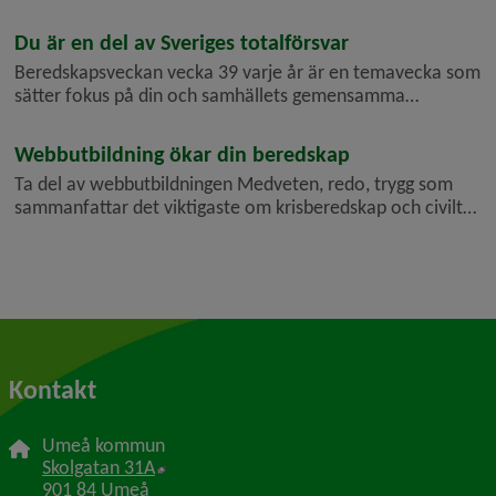
du och andra besökare ta del av information, aktiviteter
och kunskap som stärker vår gemensamma beredskap för
Du är en del av Sveriges totalförsvar
allvarliga händelser och...
Beredskapsveckan vecka 39 varje år är en temavecka som
sätter fokus på din och samhällets gemensamma
beredskap och förmåga att klara allvarliga händelser och
kriser. Du är en viktig del av Umeå kommuns beredskap
Webbutbildning ökar din beredskap
och Sveriges totalförsvar. F...
Ta del av webbutbildningen Medveten, redo, trygg som
sammanfattar det viktigaste om krisberedskap och civilt
försvar. Den ger dig kunskaper så att du kan vara just
medveten, redo och trygg och göra din del för att vi
tillsammans ska klar...
Kontakt
Umeå kommun
Länk till annan webbplats, öppnas i nytt f
Skolgatan 31A
901 84 Umeå