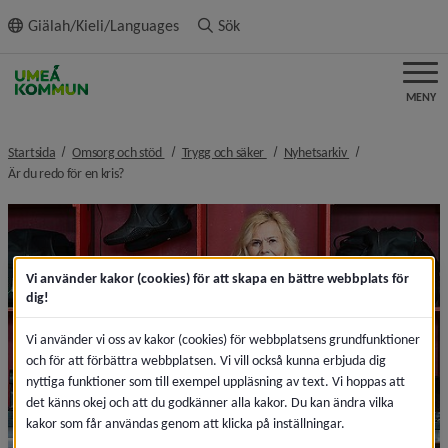
ll innehållet
Giälah/Kieli/Languages
Sök
MENY
nivå i brödsmulenavigeringen
nivå i brödsmulenavigeringen
nivå i brödsmulen
Startsida
Omsorg och stöd
Trygg och säker
Nyhetsarkiv
nivå i brödsmulenavigeringen
Är du redo för en kris?
Vi använder kakor (cookies) för att skapa en bättre webbplats för
dig!
Vi använder vi oss av kakor (cookies) för webbplatsens grundfunktioner
och för att förbättra webbplatsen. Vi vill också kunna erbjuda dig
nyttiga funktioner som till exempel uppläsning av text. Vi hoppas att
det känns okej och att du godkänner alla kakor. Du kan ändra vilka
kakor som får användas genom att klicka på inställningar.