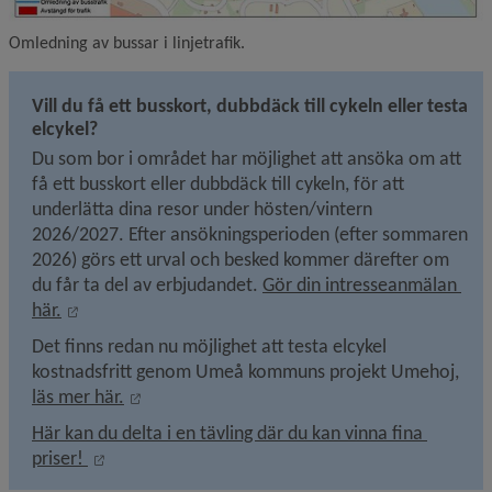
Omledning av bussar i linjetrafik.
Vill du få ett busskort, dubbdäck till cykeln eller testa 
elcykel?
Du som bor i området har möjlighet att ansöka om att 
få ett busskort eller dubbdäck till cykeln, för att 
underlätta dina resor under hösten/vintern 
2026/2027. Efter ansökningsperioden (efter sommaren 
2026) görs ett urval och besked kommer därefter om 
du får ta del av erbjudandet. 
Gör din intresseanmälan 
Länk till annan webbplats, öppnas i nytt fönster.
här.
Det finns redan nu möjlighet att testa elcykel 
kostnadsfritt genom Umeå kommuns projekt Umehoj, 
Öppnas i nytt fönster.
läs mer här.
Här kan du delta i en tävling där du kan vinna fina 
Länk till annan webbplats, öppnas i nytt fönster.
priser! 