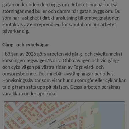
gatan under tiden den byggs om. Arbetet innebär också 
störningar med buller och damm när gatan byggs om. Du 
som har fastighet i direkt anslutning till ombyggnationen 
kontaktas av entreprenören för samtal om hur arbetet 
påverkar dig.
Gång- och cykelvägar
I början av 2026 görs arbeten vid gång- och cykeltunneln i 
korsningen Tegsvägen/Norra Obbolavägen och vid gång- 
och cykelvägen på västra sidan av Tegs vård- och 
omsorgsboende. Det innebär avstängningar periodvis. 
Hänvisnings­skyltar som visar hur du som går eller cyklar kan 
ta dig fram sätts upp på platsen. Dessa arbeten beräknas 
vara klara under april/maj.
F