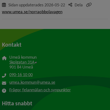
Sidan uppdaterades
2026-05-22
Dela
www.umea.se/norraobbolavagen
Kontakt
Umeå kommun
Länk till annan webbplats, öppnas i nytt f
Skolgatan 31A
901 84 Umeå
090-16 10 00
umea.kommun@umea.se
Frågor, felanmälan och synpunkter
Hitta snabbt