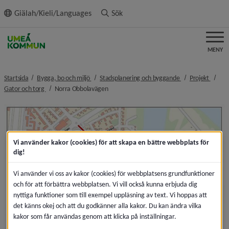
ll innehållet
Giälah/Kieli/Languages
Sök
MENY
nivå i brödsmulenavigeringen
nivå i brödsmulen
nivå i
Startsida
Bygga, bo och miljö
Stadsplanering och byggande
Projekt
nivå i brödsmulenavigeringen
nivå i brödsmulenavigeringen
Gator och torg
Norra Obbolavägen
Vi använder kakor (cookies) för att skapa en bättre webbplats för
dig!
Vi använder vi oss av kakor (cookies) för webbplatsens grundfunktioner
och för att förbättra webbplatsen. Vi vill också kunna erbjuda dig
nyttiga funktioner som till exempel uppläsning av text. Vi hoppas att
det känns okej och att du godkänner alla kakor. Du kan ändra vilka
kakor som får användas genom att klicka på inställningar.