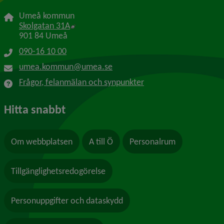
Umeå kommun
Länk till annan webbplats, öppnas i nytt f
Skolgatan 31A
901 84 Umeå
090-16 10 00
umea.kommun@umea.se
Frågor, felanmälan och synpunkter
Hitta snabbt
Om webbplatsen
A till Ö
Personalrum
Tillgänglighetsredogörelse
Personuppgifter och dataskydd