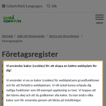
ll innehållet
Giälah/Kieli/Languages
Sök
MENY
nivå i brödsmulenavigeringen
nivå i brödsmulenavi
Startsida
Jobb och företagande
Starta och driva företag
nivå i brödsmulenavigeringen
Företagsregister
Företagsregister
I Umeå finns det cirka 14 000 företag inom en mängd olika 
Vi använder kakor (cookies) för att skapa en bättre webbplats för
dig!
branscher. De allra flesta företag i Umeå är mindre företag 
med 250 anställda eller färre. Alla dessa 14 000 företag 
Vi använder vi oss av kakor (cookies) för webbplatsens grundfunktioner
bidrar till att Umeå fortsätter att växa!
och för att förbättra webbplatsen. Vi vill också kunna erbjuda dig
nyttiga funktioner som till exempel uppläsning av text. Vi hoppas att
Sök efter företag i Umeå
det känns okej och att du godkänner alla kakor. Du kan ändra vilka
Det finns ett flertal tjänster som hjälper dig söka 
kakor som får användas genom att klicka på inställningar.
information om specifika företag: