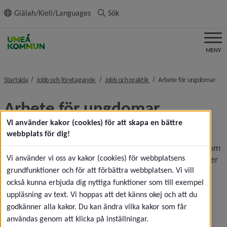
ll innehållet
Giälah/Kieli/Languages
Sök
MENY
nivå i brödsmulenavigeringen
nivå i brödsmulenavigeringe
nivå
Startsida
Jobb och företagande
Jobb och praktik
Arbete för ungdomar
Arbete för ungdomar
Vi använder kakor (cookies) för att skapa en bättre
Arbetsmarknadstorget
webbplats för dig!
Arbetsmarknadstorget Umeå är en samverkansmodell som 
Vi använder vi oss av kakor (cookies) för webbplatsens
står för tidiga, samordnade och behovsanpassade insatser 
grundfunktioner och för att förbättra webbplatsen. Vi vill
från olika kompetensområden och verksamheter.
också kunna erbjuda dig nyttiga funktioner som till exempel
Arbetsförmedlingen, Försäkringskassan, Umeå kommuns 
uppläsning av text. Vi hoppas att det känns okej och att du
socialtjänst och arbetsmarknads- och 
godkänner alla kakor. Du kan ändra vilka kakor som får
integrationsavdelning, psykiatriska kliniken och 
användas genom att klicka på inställningar.
primärvården slår tillsammans ihop sina insatser och 