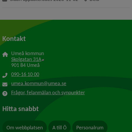
Kontakt
Umeå kommun
Länk till annan webbplats, öppnas i nytt f
Skolgatan 31A
901 84 Umeå
090-16 10 00
umea.kommun@umea.se
Frågor, felanmälan och synpunkter
Hitta snabbt
Om webbplatsen
A till Ö
Personalrum