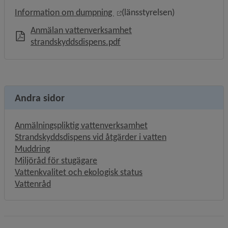
Länk till annan webbplats, öp
Information om dumpning 
(länsstyrelsen)
Anmälan vattenverksamhet
, 552.3 kB, öppnas i nytt fönst
strandskyddsdispens.pdf
Andra sidor
Anmälningspliktig vattenverksamhet
Strandskyddsdispens vid åtgärder i vatten
Muddring
Miljöråd för stugägare
Vattenkvalitet och ekologisk status
Vattenråd