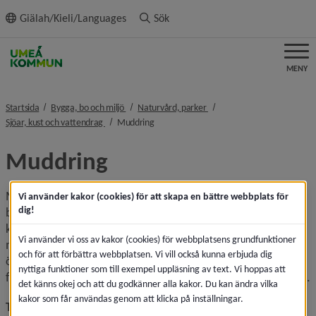
ll innehållet
Giälah/Kieli/Languages
Sök
MENY
nivå i brödsmulenavigeringen
nivå i brödsmulenavigeringe
Startsida
Bygga, bo och miljö
Naturvård, parker
nivå i brödsmulenavigeringen
nivå i brödsmulenavigeringen
Sjöar, kust och vattendrag
Muddring
Muddring
Muddring är en vattenverksamhet som innebär att man tar 
Vi använder kakor (cookies) för att skapa en bättre webbplats för
dig!
bort bottenmaterial i en sjö, ett vattendrag eller hav. Man 
kan muddra genom att spränga, gräva eller suga upp 
Vi använder vi oss av kakor (cookies) för webbplatsens grundfunktioner
material. Syftet med muddringen kan exempelvis vara att 
och för att förbättra webbplatsen. Vi vill också kunna erbjuda dig
öka vattendjupet för att kunna bygga, få bättre 
nyttiga funktioner som till exempel uppläsning av text. Vi hoppas att
framkomlighet för båtar eller fördjupa en farled eller hamn.
det känns okej och att du godkänner alla kakor. Du kan ändra vilka
kakor som får användas genom att klicka på inställningar.
Tre prövningar innan muddring