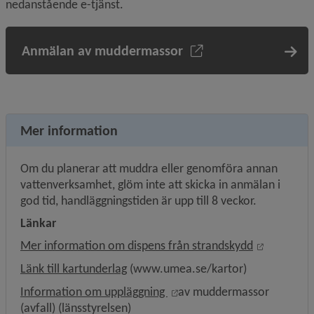
nedanstående e-tjänst.
Anmälan av muddermassor
Mer information
Om du planerar att muddra eller genomföra annan 
vatten­verk­sam­het, glöm inte att skicka in anmälan i 
god tid, handläggnings­tiden är upp till 8 veckor.
Länkar
Länk till 
Mer information om dispens från strandskydd
Länk till kartunderlag
 (www.umea.se/kartor)
Länk till annan webbplats, 
Information om uppläggning 
av muddermassor 
(avfall) (länsstyrelsen)