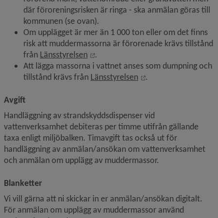
där föroreningsrisken är ringa - ska anmälan göras till 
kommunen (se ovan).
Om upplägget är mer än 1 000 ton eller om det finns 
risk att muddermassorna är förorenade krävs tillstånd 
Länk till annan webbplats, öppnas i 
från 
Länsstyrelsen
.
Att lägga massorna i vattnet anses som dumpning och 
Länk till annan webbp
tillstånd krävs från 
Länsstyrelsen
.
Avgift
Handläggning av strandskyddsdispenser vid 
vattenverksamhet debiteras per timme utifrån gällande 
taxa enligt miljöbalken. Timavgift tas också ut för 
handläggning av anmälan/ansökan om vattenverksamhet 
och anmälan om upplägg av muddermassor.
Blanketter
Vi vill gärna att ni skickar in er anmälan/ansökan digitalt. 
För anmälan om upplägg av muddermassor använd 