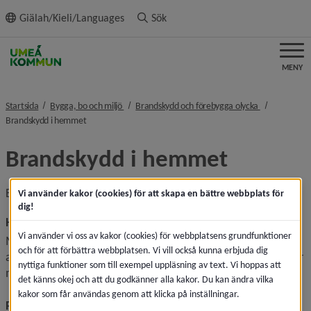
ll innehållet
Giälah/Kieli/Languages
Sök
MENY
nivå i brödsmulenavigeringen
nivå i brödsm
Startsida
Bygga, bo och miljö
Brandskydd och förebygga olycka
nivå i brödsmulenavigeringen
Brandskydd i hemmet
Brandskydd i hemmet
Brandvarnare och brandsläckare är en billig livförsäkring.
Vi använder kakor (cookies) för att skapa en bättre webbplats för
dig!
Ha en fungerande brandvarnare
Vi använder vi oss av kakor (cookies) för webbplatsens grundfunktioner
Med en fungerande brandvarnare i taket ökar chanserna 
och för att förbättra webbplatsen. Vi vill också kunna erbjuda dig
att du ska kunna ta dig ut om det börjar brinna. Varje år dör 
nyttiga funktioner som till exempel uppläsning av text. Vi hoppas att
mer än hundra människor i bränder, de flesta i sin bostad.
det känns okej och att du godkänner alla kakor. Du kan ändra vilka
kakor som får användas genom att klicka på inställningar.
Placera brandvarnaren rätt