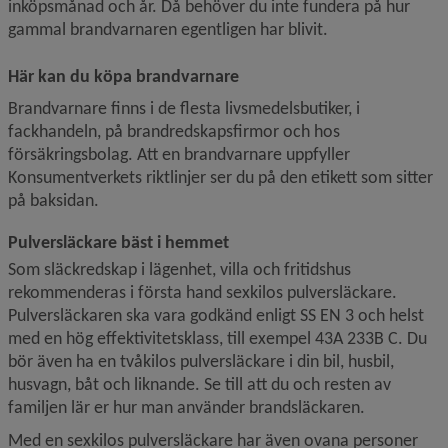
inköpsmånad och år. Då behöver du inte fundera på hur 
gammal brandvarnaren egentligen har blivit.
Här kan du köpa brandvarnare
Brandvarnare finns i de flesta livsmedelsbutiker, i 
fackhandeln, på brandredskapsfirmor och hos 
försäkringsbolag. Att en brandvarnare uppfyller 
Konsumentverkets riktlinjer ser du på den etikett som sitter 
på baksidan.
Pulversläckare bäst i hemmet
Som släckredskap i lägenhet, villa och fritidshus 
rekommenderas i första hand sexkilos pulversläckare. 
Pulver­släckaren ska vara godkänd enligt SS EN 3 och helst 
med en hög effektivitetsklass, till exempel 43A 233B C. Du 
bör även ha en tvåkilos pulversläckare i din bil, husbil, 
husvagn, båt och liknande. Se till att du och resten av 
familjen lär er hur man använder brandsläckaren.
Med en sexkilos pulversläckare har även ovana personer 