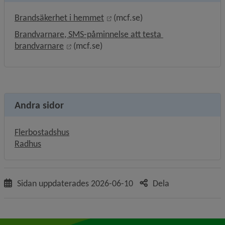
Länk till annan webbplats, öppna
Brandsäkerhet i hemmet
 (mcf.se)
Brandvarnare, SMS-påminnelse att testa 
Länk till annan webbplats, öppnas i nytt fö
brandvarnare
 (mcf.se)
Andra sidor
Flerbostadshus
Radhus
Sidan uppdaterades
2026-06-10
Dela