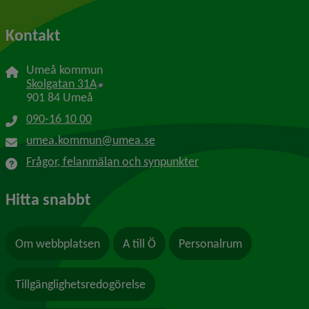
Kontakt
Umeå kommun
Länk till annan webbplats, öppnas i nytt f
Skolgatan 31A
901 84 Umeå
090-16 10 00
umea.kommun@umea.se
Frågor, felanmälan och synpunkter
Hitta snabbt
Om webbplatsen
A till Ö
Personalrum
Tillgänglighetsredogörelse