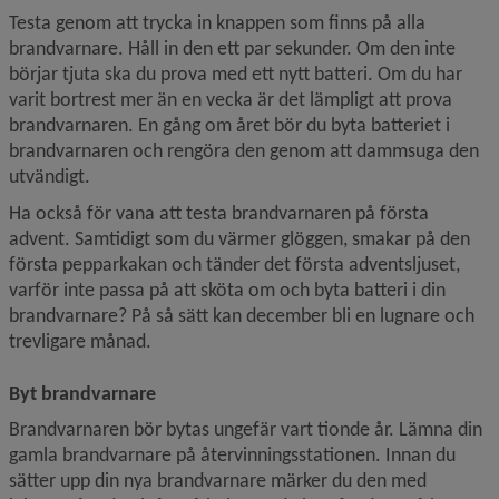
Testa genom att trycka in knappen som finns på alla 
brandvarnare. Håll in den ett par sekunder. Om den inte 
börjar tjuta ska du prova med ett nytt batteri. Om du har 
varit bortrest mer än en vecka är det lämpligt att prova 
brand­varnaren. En gång om året bör du byta batteriet i 
brandvarnaren och rengöra den genom att dammsuga den 
utvändigt.
Ha också för vana att testa brandvarnaren på första 
advent. Samtidigt som du värmer glöggen, smakar på den 
första pepparkakan och tänder det första adventsljuset, 
varför inte passa på att sköta om och byta batteri i din 
brand­varnare? På så sätt kan december bli en lugnare och 
trevligare månad.
Byt brandvarnare
Brandvarnaren bör bytas ungefär vart tionde år. Lämna din 
gamla brandvarnare på återvinningsstationen. Innan du 
sätter upp din nya brandvarnare märker du den med 