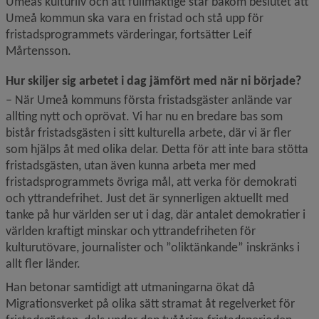
Umeås kulturliv och att fullmäktige står bakom beslutet att 
Umeå kommun ska vara en fristad och stå upp för 
fristadsprogrammets värderingar, fortsätter Leif 
Mårtensson.
Hur skiljer sig arbetet i dag jämfört med när ni började?
– När Umeå kommuns första fristadsgäster anlände var 
allting nytt och oprövat. Vi har nu en bredare bas som 
bistår fristadsgästen i sitt kulturella arbete, där vi är fler 
som hjälps åt med olika delar. Detta för att inte bara stötta 
fristadsgästen, utan även kunna arbeta mer med 
fristadsprogrammets övriga mål, att verka för demokrati 
och yttrandefrihet. Just det är synnerligen aktuellt med 
tanke på hur världen ser ut i dag, där antalet demokratier i 
världen kraftigt minskar och yttrandefriheten för 
kulturutövare, journalister och ”oliktänkande” inskränks i 
allt fler länder.
Han betonar samtidigt att utmaningarna ökat då 
Migrationsverket på olika sätt stramat åt regelverket för 