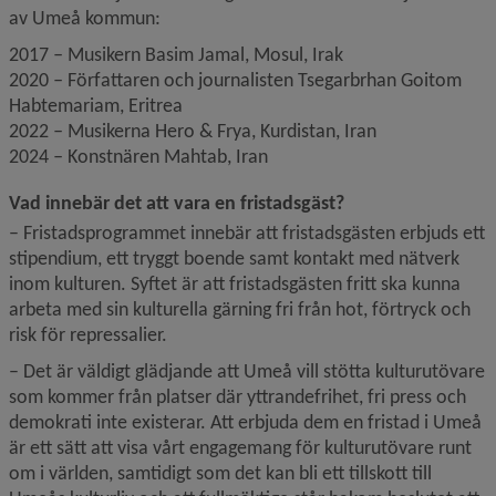
av Umeå kommun:
2017 
–
 Musikern Basim Jamal, Mosul, Irak
2020 
–
 Författaren och journalisten Tsegarbrhan Goitom 
Habtemariam, Eritrea
2022 
–
 Musikerna Hero & Frya, Kurdistan, Iran
2024 
–
 Konstnären Mahtab, Iran
Vad innebär det att vara en fristadsgäst?
– Fristadsprogrammet innebär att fristadsgästen erbjuds ett 
stipendium, ett tryggt boende samt kontakt med nätverk 
inom kulturen. Syftet är att fristadsgästen fritt ska kunna 
arbeta med sin kulturella gärning fri från hot, förtryck och 
risk för repressalier.
– Det är väldigt glädjande att Umeå vill stötta kulturutövare 
som kommer från platser där yttrandefrihet, fri press och 
demokrati inte existerar. Att erbjuda dem en fristad i Umeå 
är ett sätt att visa vårt engagemang för kulturutövare runt 
om i världen, samtidigt som det kan bli ett tillskott till 