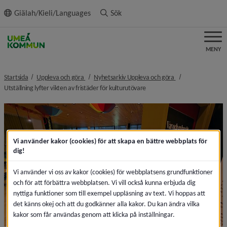
ll innehållet
Giälah/Kieli/Languages
Sök
MENY
nivå i brödsmulenavigeringen
nivå i brödsmulena
Startsida
Uppleva och göra
Nyhetsarkiv Uppleva och göra
nivå i brödsmulenavigeringen
Utställning lyfter vikten av fristäder för kulturutövare
Vi använder kakor (cookies) för att skapa en bättre webbplats för
dig!
Vi använder vi oss av kakor (cookies) för webbplatsens grundfunktioner
och för att förbättra webbplatsen. Vi vill också kunna erbjuda dig
nyttiga funktioner som till exempel uppläsning av text. Vi hoppas att
det känns okej och att du godkänner alla kakor. Du kan ändra vilka
kakor som får användas genom att klicka på inställningar.