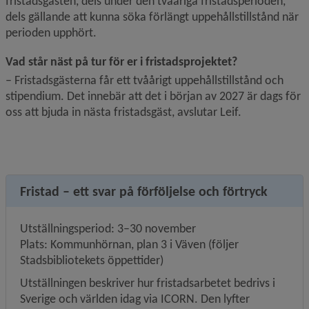
fristadsgästen, dels under den tvååriga fristadsperioden, 
dels gällande att kunna söka förlängt uppehållstillstånd när 
perioden upphört.
Vad står näst på tur för er i fristadsprojektet?
– Fristadsgästerna får ett tvåårigt uppehållstillstånd och 
stipendium. Det innebär att det i början av 2027 är dags för 
oss att bjuda in nästa fristadsgäst, avslutar Leif.
Fristad – ett svar på förföljelse och förtryck
Utställningsperiod: 3–30 november
Plats: Kommunhörnan, plan 3 i Väven (följer 
Stadsbibliotekets öppettider)
Utställningen beskriver hur fristadsarbetet bedrivs i 
Sverige och världen idag via ICORN. Den lyfter 