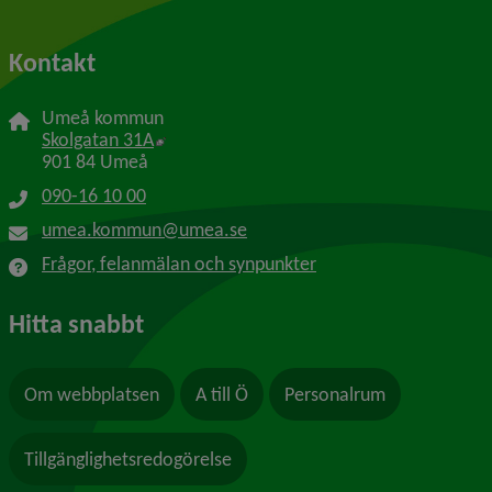
Kontakt
Umeå kommun
Länk till annan webbplats, öppnas i nytt f
Skolgatan 31A
901 84 Umeå
090-16 10 00
umea.kommun@umea.se
Frågor, felanmälan och synpunkter
Hitta snabbt
Om webbplatsen
A till Ö
Personalrum
Tillgänglighetsredogörelse