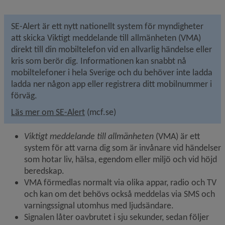
SE-Alert är ett nytt nationellt system för myndigheter 
att skicka Viktigt meddelande till allmänheten (VMA) 
direkt till din mobiltelefon vid en allvarlig händelse eller 
kris som berör dig. Informationen kan snabbt nå 
mobiltelefoner i hela Sverige och du behöver inte ladda 
ladda ner någon app eller registrera ditt mobilnummer i 
förväg.
Länk till annan webbplats, öppnas i nyt
Läs mer om SE-Alert
 (mcf.se)
Viktigt meddelande till allmänheten 
(VMA) är ett 
system för att varna dig som är invånare vid händelser 
som hotar liv, hälsa, egendom eller miljö och vid höjd 
beredskap.
VMA förmedlas normalt via olika appar, radio och TV 
och kan om det behövs också meddelas via SMS och 
varningssignal utomhus med ljudsändare.
Signalen låter oavbrutet i sju sekunder, sedan följer 