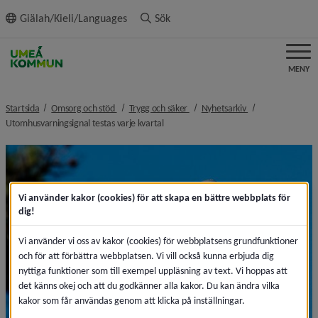
ll innehållet
Giälah/Kieli/Languages
Sök
MENY
nivå i brödsmulenavigeringen
nivå i brödsmulenavigeringen
nivå i brödsmulen
Startsida
Omsorg och stöd
Trygg och säker
Nyhetsarkiv
nivå i brödsmulenavigeringen
Utomhusvarningsignal testas varje kvartal
Vi använder kakor (cookies) för att skapa en bättre webbplats för
dig!
Vi använder vi oss av kakor (cookies) för webbplatsens grundfunktioner
och för att förbättra webbplatsen. Vi vill också kunna erbjuda dig
nyttiga funktioner som till exempel uppläsning av text. Vi hoppas att
det känns okej och att du godkänner alla kakor. Du kan ändra vilka
kakor som får användas genom att klicka på inställningar.