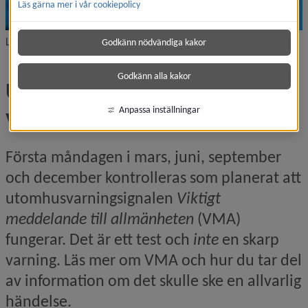
Läs gärna mer i vår cookiepolicy
Ljudsändare för utomhusvarningssignal
Godkänn nödvändiga kakor
Godkänn alla kakor
Utomhusvarningsignal testas 
varje kvartal
Anpassa inställningar
Första måndagen i mars, juni, september 
och december kontrolleras som planerat att 
utomhus­varning­signalen 
Viktigt 
meddelande till allmänheten
 (VMA) 
fungerar. Det är ett test och 
inte 
en skarp 
varning. Läs mer om VMA och hur du tar del 
av information om det skulle ske en allvarlig 
händelse.