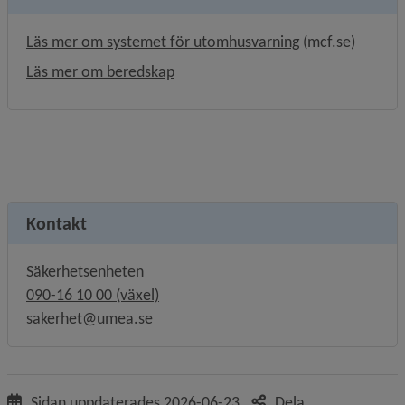
Länk till annan 
Läs mer om systemet för utomhusvarning
 (mcf.se)
Läs mer om beredskap
Kontakt
Säkerhetsenheten
090-16 10 00 (växel)
sakerhet@umea.se
Sidan uppdaterades
2026-06-23
Dela