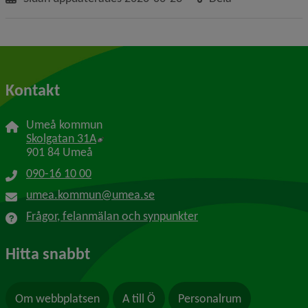
Kontakt
Umeå kommun
Länk till annan webbplats, öppnas i nytt f
Skolgatan 31A
901 84 Umeå
090-16 10 00
umea.kommun@umea.se
Frågor, felanmälan och synpunkter
Hitta snabbt
Om webbplatsen
A till Ö
Personalrum