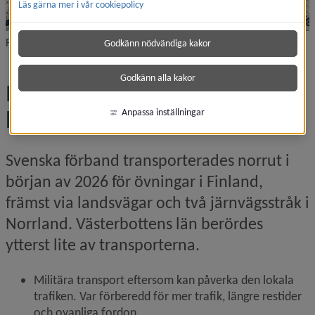
Läs gärna mer i vår cookiepolicy
Foto: Jens Åkerlund/Norra Militärregionen
Godkänn nödvändiga kakor
Godkänn alla kakor
Militära transporter genom 
länet
Anpassa inställningar
Svenska förband transporterades norrut i 
början av 2026 för övningar i Finland, 
främst via landsvägar och två järnvägsstråk i 
Norrland. Västerbottens län berördes 
ytterst lite av transporterna.
Militära transport eftersom kan påverka den lokala 
trafiken. Var förberedd för mer trafik, längre restider 
och ovanliga fordon.