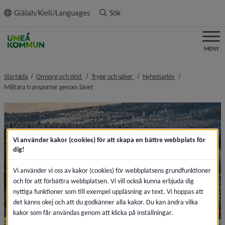
ll innehållet
Giälah/Kieli/Languages
Sök
MENY
nivå i brödsmulenavigeringen
nivå i brödsmulenavigeringen
nivå i brödsmulen
Startsida
Omsorg och stöd
Trygg och säker
Nyhetsarkiv
nivå i brödsmulenavigeringen
Militära transporter genom länet
Vi använder kakor (cookies) för att skapa en bättre webbplats för
dig!
Vi använder vi oss av kakor (cookies) för webbplatsens grundfunktioner
och för att förbättra webbplatsen. Vi vill också kunna erbjuda dig
nyttiga funktioner som till exempel uppläsning av text. Vi hoppas att
det känns okej och att du godkänner alla kakor. Du kan ändra vilka
kakor som får användas genom att klicka på inställningar.