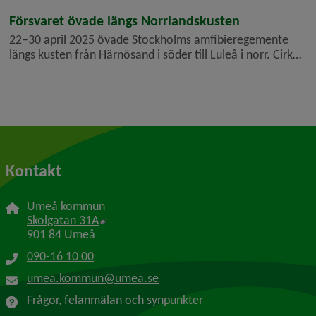
attribuera en motståndares angrepp med CBRNe-vapen.
Försvaret övade längs Norrlandskusten
Brandförsvaret deltog i en ö...
22–30 april 2025 övade Stockholms amfibieregemente
längs kusten från Härnösand i söder till Luleå i norr. Cirka
300 värnpliktiga, soldater, sjömän och officerare deltog i
övningen. I Västerbotten berördes främst norra Kvarken
och Holmön.
Kontakt
Umeå kommun
Länk till annan webbplats, öppnas i nytt f
Skolgatan 31A
901 84 Umeå
090-16 10 00
umea.kommun@umea.se
Frågor, felanmälan och synpunkter