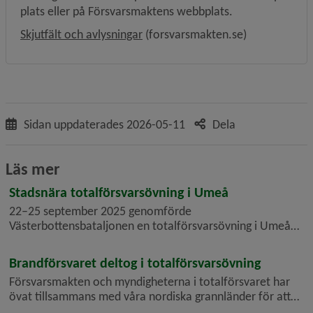
plats eller på Försvarsmaktens webbplats.
Länk till annan webbplats, öppnas 
Skjutfält och avlysningar
 (forsvarsmakten.se)
Sidan uppdaterades
2026-05-11
Dela
Läs mer
Stadsnära totalförsvarsövning i Umeå
22–25 september 2025 genomförde
Västerbottensbataljonen en totalförsvarsövning i Umeå
och Skellefteå, med stadsnära moment med och strid med
lös ammunition. Det medförde också ökad militär
Brandförsvaret deltog i totalförsvarsövning
verksamhet och militära transporter i hela Västerbo...
Försvarsmakten och myndigheterna i totalförsvaret har
övat tillsammans med våra nordiska grannländer för att
öka vår samlade förmåga att möta, riskreducera och