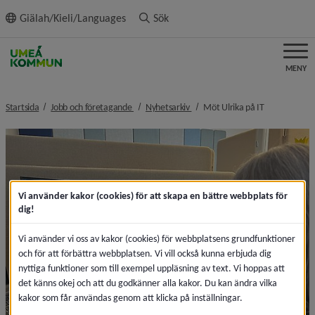
ll innehållet
Giälah/Kieli/Languages
Sök
MENY
nivå i brödsmulenavigeringen
nivå i brödsmulenavigeringen
nivå i brödsm
Startsida
Jobb och företagande
Nyhetsarkiv
Möt Ulrika på IT
Vi använder kakor (cookies) för att skapa en bättre webbplats för
dig!
Vi använder vi oss av kakor (cookies) för webbplatsens grundfunktioner
och för att förbättra webbplatsen. Vi vill också kunna erbjuda dig
nyttiga funktioner som till exempel uppläsning av text. Vi hoppas att
det känns okej och att du godkänner alla kakor. Du kan ändra vilka
kakor som får användas genom att klicka på inställningar.