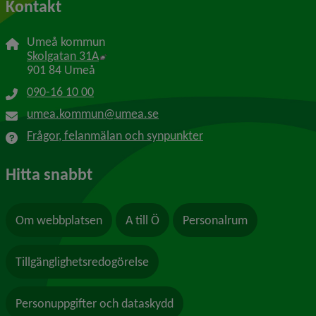
Kontakt
Umeå kommun
Länk till annan webbplats, öppnas i nytt f
Skolgatan 31A
901 84 Umeå
090-16 10 00
umea.kommun@umea.se
Frågor, felanmälan och synpunkter
Hitta snabbt
Om webbplatsen
A till Ö
Personalrum
Tillgänglighetsredogörelse
Personuppgifter och dataskydd