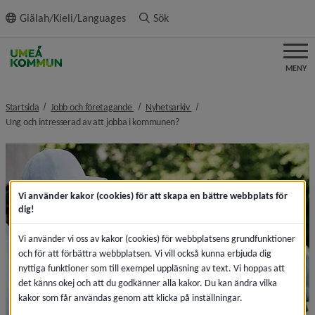
ll innehållet
Giälah/Kieli/Languages
Sök
MENY
nivå i brödsmulenavigeringen
nivå i brödsmulenavigeringen
Startsida
Jobb och företagande
Nyhetsarkiv
nivå i brödsmulenavigeringen
Ung och intresserad av att jobba i kommunen?
Vi använder kakor (cookies) för att skapa en bättre webbplats för
dig!
Vi använder vi oss av kakor (cookies) för webbplatsens grundfunktioner
och för att förbättra webbplatsen. Vi vill också kunna erbjuda dig
nyttiga funktioner som till exempel uppläsning av text. Vi hoppas att
det känns okej och att du godkänner alla kakor. Du kan ändra vilka
kakor som får användas genom att klicka på inställningar.