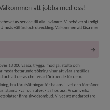
ig? Välkommen att jobba med oss!
ovet av service till alla invånare. Vi behöver ständigt 
ör Umeås välfärd och utveckling. Välkommen att läsa mer 
ver 13 000 vassa, trygga. modiga, stolta och 
medarbetarundersökning visar att våra anställda 
nad och att deras chef visar förtroende för dem.
g, bra förutsättningar för balans i livet och förmåner 
rivas, stanna kvar och utvecklas hos oss. Vi samverkar 
tsplatser finns skyddsombud. Vi vet att medarbetare 