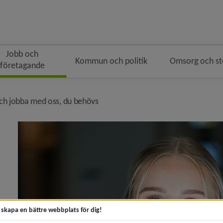
Jobb och
Kommun och politik
Omsorg och s
företagande
ingen
ödsmulenavigeringen
nivå i brödsmulenavigeringen
h jobba med oss, du behövs
ad av att jobba i kommunen?)
ovar vård- och omsorgsyrken)
t skapa en bättre webbplats för dig!
keln Kom och jobba med oss, du behövs)