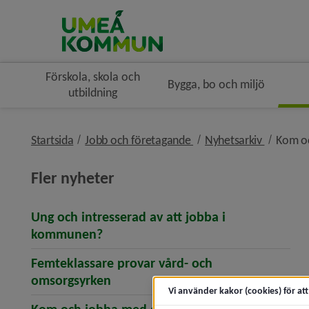
Förskola, skola och
Bygga, bo och miljö
utbildning
nivå i brödsmulenaviger
nivå i br
Startsida
Jobb och företagande
Nyhetsarkiv
Kom oc
Fler nyheter
Ung och intresserad av att jobba i
(öppnar artikeln Ung och intresser
kommunen?
Femteklassare provar vård- och
(öppnar artikeln Femteklassare pr
omsorgsyrken
Vi använder kakor (cookies) för at
(öppnar arti