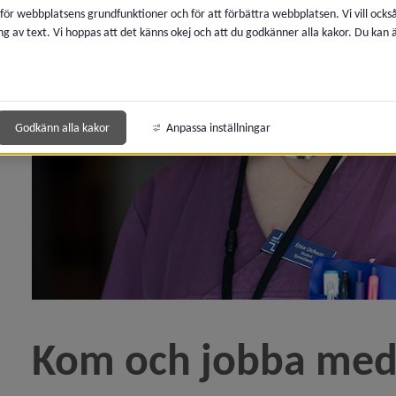
 för webbplatsens grundfunktioner och för att förbättra webbplatsen. Vi vill ocks
ng av text. Vi hoppas att det känns okej och att du godkänner alla kakor. Du kan
 ett viktigt sommarjobb.)
onshinderomsorgen – drop in-mingel för dig som söke
Godkänn alla kakor
Anpassa inställningar
tikeln Trivsel och tillit präglar medarbetarenkäten 
n satsar på att utbilda förskolans personal)
dshem – en nyckelspelare under skoldagen)
Kom och jobba med 
öterska och nyfiken på Umeå kommun?)