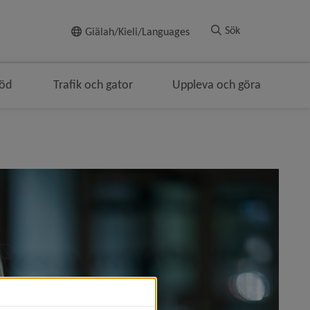
Till innehållet
Sök
Giälah/Kieli/Languages
töd
Trafik och gator
Uppleva och göra