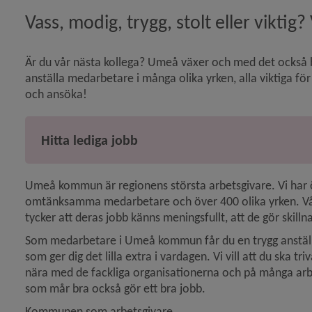
mig att växa som person”)
Vass, modig, trygg, stolt eller vikt
Är du vår nästa kollega? Umeå växer och med det också beh
anställa medarbetare i många olika yrken, alla viktiga f
och ansöka!
Hitta lediga jobb
Umeå kommun är regionens största arbetsgivare. Vi har ö
omtänksamma medarbetare och över 400 olika yrken. Vår 
tycker att deras jobb känns meningsfullt, att de gör skill
Som medarbetare i Umeå kommun får du en trygg anställnin
som ger dig det lilla extra i vardagen. Vi vill att du ska t
nära med de fackliga organisationerna och på många arbe
som mår bra också gör ett bra jobb.
Kommunen som arbetsgivare