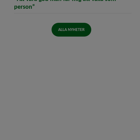
(öppnar artikeln "Att vara god man får 
person”
ALLA NYHETER