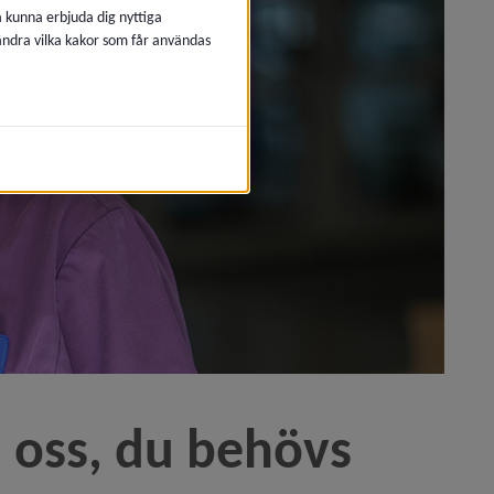
å kunna erbjuda dig nyttiga
 ändra vilka kakor som får användas
r sommarjobb)
i Umeå kommun)
oss, du behövs