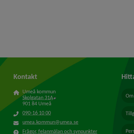
Kontakt
Hitt
Umeå kommun
Om 
Länk till annan webbplats, öppnas i n
Skolgatan 31A
901 84 Umeå
090-16 10 00
Til
umea.kommun@umea.se
Per
Frågor, felanmälan och synpunkter