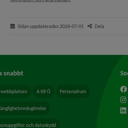
Sidan uppdaterades
2026-07-01
Dela
a snabbt
So
webbplatsen
A till Ö
Personalrum
ytt fönster.
lgänglighetsredogörelse
sonuppgifter och dataskydd