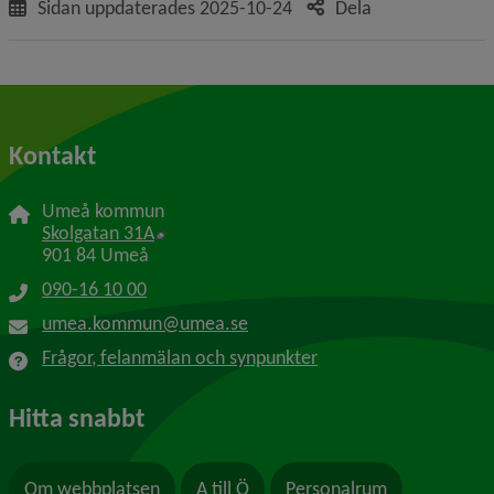
Sidan uppdaterades
2025-10-24
Dela
Kontakt
Umeå kommun
Länk till annan webbplats, öppnas i nytt f
Skolgatan 31A
901 84 Umeå
090-16 10 00
umea.kommun@umea.se
Frågor, felanmälan och synpunkter
Hitta snabbt
Om webbplatsen
A till Ö
Personalrum