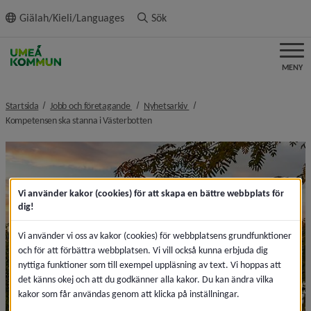
ll innehållet
Giälah/Kieli/Languages
Sök
MENY
nivå i brödsmulenavigeringen
nivå i brödsmulenavigeringen
Startsida
Jobb och företagande
Nyhetsarkiv
nivå i brödsmulenavigeringen
Kompetensen ska stanna i Västerbotten
Vi använder kakor (cookies) för att skapa en bättre webbplats för
dig!
Vi använder vi oss av kakor (cookies) för webbplatsens grundfunktioner
och för att förbättra webbplatsen. Vi vill också kunna erbjuda dig
nyttiga funktioner som till exempel uppläsning av text. Vi hoppas att
det känns okej och att du godkänner alla kakor. Du kan ändra vilka
kakor som får användas genom att klicka på inställningar.