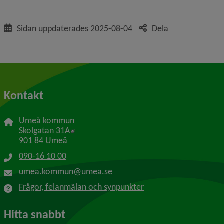
Sidan uppdaterades
2025-08-04
Dela
Kontakt
Umeå kommun
Länk till annan webbplats, öppnas i nytt f
Skolgatan 31A
901 84 Umeå
090-16 10 00
umea.kommun@umea.se
Frågor, felanmälan och synpunkter
Hitta snabbt