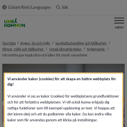
ll innehållet
Giälah/Kieli/Languages
Sök
MENY
nivå i brödsmulenavigeringen
nivå i bröds
Startsida
Bygga, bo och miljö
Samhällsutveckling och hållbarhet
nivå i brödsmulenavigeringen
nivå i brödsmulenavigeringen
nivå i brödsm
Klimat, miljö och hållbarhet
Umeå klimatfärdplan
Nyhetsarkiv
nivå i brödsmulenavigerin
Intromöte gav inspiration och idéer för stärkt samarbete
Vi använder kakor (cookies) för att skapa en bättre webbplats för
dig!
Vi använder vi oss av kakor (cookies) för webbplatsens grundfunktioner
och för att förbättra webbplatsen. Vi vill också kunna erbjuda dig
nyttiga funktioner som till exempel uppläsning av text. Vi hoppas att
det känns okej och att du godkänner alla kakor. Du kan ändra vilka
kakor som får användas genom att klicka på inställningar.